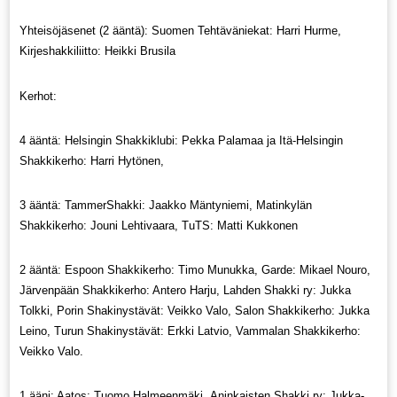
Yhteisöjäsenet (2 ääntä): Suomen Tehtäväniekat: Harri Hurme,
Kirjeshakkiliitto: Heikki Brusila
Kerhot:
4 ääntä: Helsingin Shakkiklubi: Pekka Palamaa ja Itä-Helsingin
Shakkikerho: Harri Hytönen,
3 ääntä: TammerShakki: Jaakko Mäntyniemi, Matinkylän
Shakkikerho: Jouni Lehtivaara, TuTS: Matti Kukkonen
2 ääntä: Espoon Shakkikerho: Timo Munukka, Garde: Mikael Nouro,
Järvenpään Shakkikerho: Antero Harju, Lahden Shakki ry: Jukka
Tolkki, Porin Shakinystävät: Veikko Valo, Salon Shakkikerho: Jukka
Leino, Turun Shakinystävät: Erkki Latvio, Vammalan Shakkikerho:
Veikko Valo.
1 ääni: Aatos: Tuomo Halmeenmäki, Aninkaisten Shakki ry: Jukka-