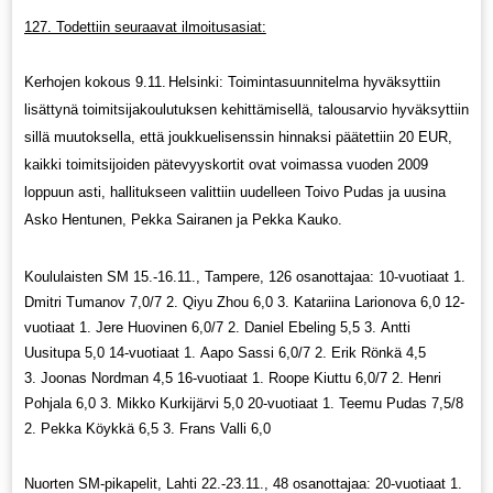
127. Todettiin seuraavat ilmoitusasiat:
Kerhojen kokous 9.11.
Helsinki: Toimintasuunnitelma hyväksyttiin
lisättynä toimitsijakoulutuksen kehittämisellä, talousarvio hyväksyttiin
sillä muutoksella, että joukkuelisenssin hinnaksi päätettiin 20 EUR,
kaikki toimitsijoiden pätevyyskortit ovat voimassa vuoden 2009
loppuun asti, hallitukseen valittiin uudelleen Toivo Pudas ja uusina
Asko Hentunen, Pekka Sairanen ja Pekka Kauko.
Koululaisten SM 15.-16.11., Tampere, 126 osanottajaa: 10-vuotiaat 1.
Dmitri Tumanov 7,0/7 2. Qiyu Zhou 6,0 3. Katariina Larionova 6,0 12-
vuotiaat 1. Jere Huovinen 6,0/7 2. Daniel Ebeling 5,5 3. Antti
Uusitupa 5,0 14-vuotiaat 1. Aapo Sassi 6,0/7 2. Erik Rönkä 4,5
3. Joonas Nordman 4,5 16-vuotiaat 1. Roope Kiuttu 6,0/7 2. Henri
Pohjala 6,0 3. Mikko Kurkijärvi 5,0 20-vuotiaat 1. Teemu Pudas 7,5/8
2. Pekka Köykkä 6,5 3. Frans Valli 6,0
Nuorten SM-pikapelit, Lahti 22.-23.11., 48 osanottajaa: 20-vuotiaat 1.