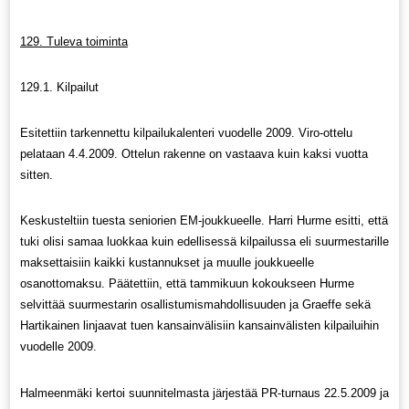
129. Tuleva toiminta
129.1. Kilpailut
Esitettiin tarkennettu kilpailukalenteri vuodelle 2009. Viro-ottelu
pelataan 4.4.2009. Ottelun rakenne on vastaava kuin kaksi vuotta
sitten.
Keskusteltiin tuesta seniorien EM-joukkueelle. Harri Hurme esitti, että
tuki olisi samaa luokkaa kuin edellisessä kilpailussa eli suurmestarille
maksettaisiin kaikki kustannukset ja muulle joukkueelle
osanottomaksu. Päätettiin, että tammikuun kokoukseen Hurme
selvittää suurmestarin osallistumismahdollisuuden ja Graeffe sekä
Hartikainen linjaavat tuen kansainvälisiin kansainvälisten kilpailuihin
vuodelle 2009.
Halmeenmäki kertoi suunnitelmasta järjestää PR-turnaus 22.5.2009 ja