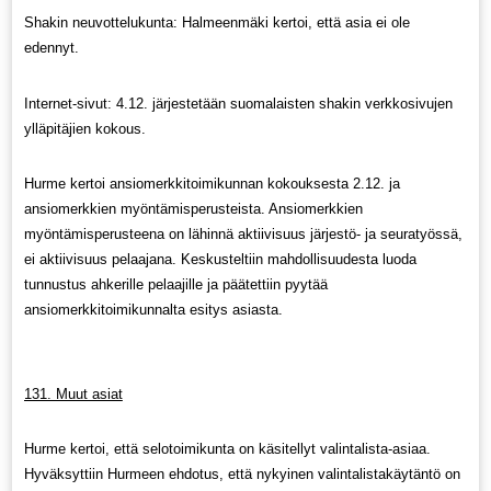
Shakin neuvottelukunta: Halmeenmäki kertoi, että asia ei ole
edennyt.
Internet-sivut: 4.12. järjestetään suomalaisten shakin verkkosivujen
ylläpitäjien kokous.
Hurme kertoi ansiomerkkitoimikunnan kokouksesta 2.12. ja
ansiomerkkien myöntämisperusteista. Ansiomerkkien
myöntämisperusteena on lähinnä aktiivisuus järjestö- ja seuratyössä,
ei aktiivisuus pelaajana. Keskusteltiin mahdollisuudesta luoda
tunnustus ahkerille pelaajille ja päätettiin pyytää
ansiomerkkitoimikunnalta esitys asiasta.
131. Muut asiat
Hurme kertoi, että selotoimikunta on käsitellyt valintalista-asiaa.
Hyväksyttiin Hurmeen ehdotus, että nykyinen valintalistakäytäntö on