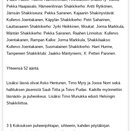
Pekka Haapasalo, Hämeenlinnan Shakkikerho: Antti Rytkönen,
Jämsän Shakkiseura: Pekka Sairanen, Kajaanin Shakinystävät:
Kullervo Joentakanen, Käpylän Shakkikerho: Petri Saharinen,
Lauttasaaren Shakkikerho: Jyrki Heikkinen, Moukat: Jorma Markkula,
Mäntän Shakkikerho: Pekka Sairanen, Raahen Linnoitus: Kullervo
Joentakanen, Rampan Kalke: Jorma Markkula, Shakkilaakso:
Kullervo Joentakanen, Suomalainen Shakkikerho: Harri Hurme,
Tampereen Shakkiklubi: Jaakko Mäntyniemi, X: Petteri Paronen.
Yhteensä 52 ääntä.
Lisäksi läsnä olivat Asko Hentunen, Timo Myry ja Joose Norri sekä
hallituksen jäsenistä Sauli Tiitta ja Toivo Pudas. Kaikille myönnettiin
läsnäolo- ja puheoikeus. Lisäksi Timo Munukka edusti Helsingin
Shakkiliittoa.
3 § Kokouksen puheenjohtajan, sihteerin, kahden pöytäkirjan