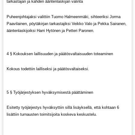
tarkastajan ja kahden ääntenlaskijan valinta
Puheenjohtajaksi valittiin Tuomo Halmeenmäki, sihteeriksi Jorma
Paavilainen, pöytäkirjan tarkastajiksi Veikko Valo ja Pekka Sairanen,
ääntenlaskijoiksi Harri Hytönen ja Petteri Paronen.
4 § Kokouksen laillisuuden ja päätösvaltaisuuden toteaminen
Kokous todettiin lailliseksi ja päätösvaltaiseksi.
5 § Työjärjestyksen hyväksymisestä päättäminen
Esitetty työjärjestys hyväksyttiin sillä lisäyksellä, että kohtaan 6
lisättiin turnausten toimitsijoita koskeva keskustelu.