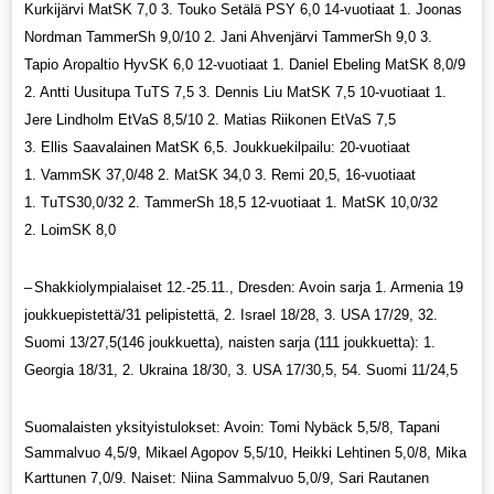
Kurkijärvi MatSK 7,0 3. Touko Setälä PSY 6,0 14-vuotiaat 1. Joonas
Nordman TammerSh 9,0/10 2. Jani Ahvenjärvi TammerSh 9,0 3.
Tapio Aropaltio HyvSK 6,0 12-vuotiaat 1. Daniel Ebeling MatSK 8,0/9
2. Antti Uusitupa TuTS 7,5 3. Dennis Liu MatSK 7,5 10-vuotiaat 1.
Jere Lindholm EtVaS 8,5/10 2. Matias Riikonen EtVaS 7,5
3. Ellis Saavalainen MatSK 6,5. Joukkuekilpailu: 20-vuotiaat
1. VammSK 37,0/48 2. MatSK 34,0 3. Remi 20,5, 16-vuotiaat
1. TuTS30,0/32 2. TammerSh 18,5 12-vuotiaat 1. MatSK 10,0/32
2. LoimSK 8,0
–
Shakkiolympialaiset 12.-25.11., Dresden: Avoin sarja 1. Armenia 19
joukkuepistettä/31 pelipistettä, 2. Israel 18/28, 3. USA 17/29, 32.
Suomi 13/27,5(146 joukkuetta), naisten sarja (111 joukkuetta): 1.
Georgia 18/31, 2. Ukraina 18/30, 3. USA 17/30,5, 54. Suomi 11/24,5
Suomalaisten yksityistulokset: Avoin: Tomi Nybäck 5,5/8, Tapani
Sammalvuo 4,5/9, Mikael Agopov 5,5/10, Heikki Lehtinen 5,0/8, Mika
Karttunen 7,0/9. Naiset: Niina Sammalvuo 5,0/9, Sari Rautanen