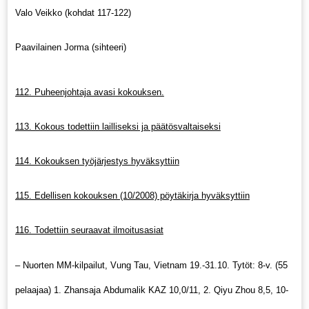
Valo Veikko (kohdat 117-122)
Paavilainen Jorma (sihteeri)
112. Puheenjohtaja avasi kokouksen.
113. Kokous todettiin lailliseksi ja päätösvaltaiseksi
114. Kokouksen työjärjestys hyväksyttiin
115. Edellisen kokouksen (10/2008) pöytäkirja hyväksyttiin
116. Todettiin seuraavat ilmoitusasiat
–
Nuorten MM-kilpailut, Vung Tau, Vietnam 19.-31.10. Tytöt: 8-v. (55
pelaajaa) 1. Zhansaja Abdumalik KAZ 10,0/11, 2. Qiyu Zhou 8,5, 10-