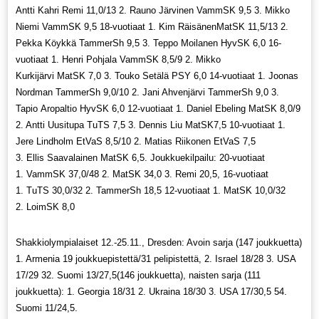
Antti Kahri Remi 11,0/13 2. Rauno Järvinen VammSK 9,5 3. Mikko
Niemi VammSK 9,5 18-vuotiaat 1. Kim RäisänenMatSK 11,5/13 2.
Pekka Köykkä TammerSh 9,5 3. Teppo Moilanen HyvSK 6,0 16-
vuotiaat 1. Henri Pohjala VammSK 8,5/9 2. Mikko
Kurkijärvi MatSK 7,0 3. Touko Setälä PSY 6,0 14-vuotiaat 1. Joonas
Nordman TammerSh 9,0/10 2. Jani Ahvenjärvi TammerSh 9,0 3.
Tapio Aropaltio HyvSK 6,0 12-vuotiaat 1. Daniel Ebeling MatSK 8,0/9
2. Antti Uusitupa TuTS 7,5 3. Dennis Liu MatSK7,5 10-vuotiaat 1.
Jere Lindholm EtVaS 8,5/10 2. Matias Riikonen EtVaS 7,5
3. Ellis Saavalainen MatSK 6,5. Joukkuekilpailu: 20-vuotiaat
1. VammSK 37,0/48 2. MatSK 34,0 3. Remi 20,5, 16-vuotiaat
1. TuTS 30,0/32 2. TammerSh 18,5 12-vuotiaat 1. MatSK 10,0/32
2. LoimSK 8,0
Shakkiolympialaiset 12.-25.11., Dresden: Avoin sarja (147 joukkuetta)
1. Armenia 19 joukkuepistettä/31 pelipistettä, 2. Israel 18/28 3. USA
17/29 32. Suomi 13/27,5(146 joukkuetta), naisten sarja (111
joukkuetta): 1. Georgia 18/31 2. Ukraina 18/30 3. USA 17/30,5 54.
Suomi 11/24,5.