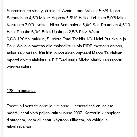
Suomalaisten yksityistulokset: Avoin: Tomi Nybäck 5,5/8 Tapani
Sammalvuo 4,5/9 Mikael Agopov 5,5/10 Heikki Lehtinen 5,0/8 Mika
Karttunen 7,0/9. Naiset: Niina Sammalvuo 5,0/9 Sari Rautanen 4,5/10
Heini Puuska 6,0/9 Erika Uusitupa 2,5/8 Päivi Walta
6,0/8. IPCAn joukkue, 5. pöytä Tomi Tocklin 1/3. Heini Puuskalla ja
Päivi Wallalla saattaa olla mahdollisuuksia FIDE-mestarin arvoon,
asiaa selvitetään. Kuultiin joukkueiden kapteeni Marko Tauriaisen
raportti olympialaisista ja FIDE-edustaja Mikko Markkulan raportti
kongresseista.
128. Talousasiat
Todettiin lisenssitilanne ja tilitilanne. Lisensseissä on laskua
määrällisesti yhtä paljon kuin vuonna 2007. Kerrottiin kirjanpidon
tilanteesta, josta oli saatu käyttöön tilikartta, päiväkirja ja
tuloslaskelma.