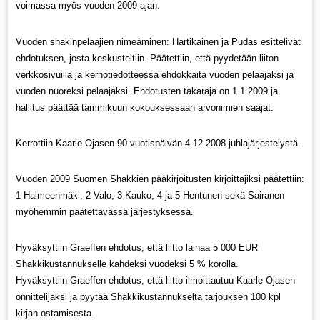
voimassa myös vuoden 2009 ajan.
Vuoden shakinpelaajien nimeäminen: Hartikainen ja Pudas esittelivät
ehdotuksen, josta keskusteltiin. Päätettiin, että pyydetään liiton
verkkosivuilla ja kerhotiedotteessa ehdokkaita vuoden pelaajaksi ja
vuoden nuoreksi pelaajaksi. Ehdotusten takaraja on 1.1.2009 ja
hallitus päättää tammikuun kokouksessaan arvonimien saajat.
Kerrottiin Kaarle Ojasen 90-vuotispäivän 4.12.2008 juhlajärjestelystä.
Vuoden 2009 Suomen Shakkien pääkirjoitusten kirjoittajiksi päätettiin:
1 Halmeenmäki, 2 Valo, 3 Kauko, 4 ja 5 Hentunen sekä Sairanen
myöhemmin päätettävässä järjestyksessä.
Hyväksyttiin Graeffen ehdotus, että liitto lainaa 5 000 EUR
Shakkikustannukselle kahdeksi vuodeksi 5 % korolla.
Hyväksyttiin Graeffen ehdotus, että liitto ilmoittautuu Kaarle Ojasen
onnittelijaksi ja pyytää Shakkikustannukselta tarjouksen 100 kpl
kirjan ostamisesta.