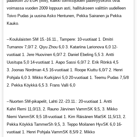
päätettiin 20 EUR (liite), kaikki toimitsijoiden pätevyyskortit ovat
voimassa vuoden 2009 loppuun asti, hallitukseen valittiin uudelleen
Toivo Pudas ja uusina Asko Hentunen, Pekka Sairanen ja Pekka
Kauko.
–
Koululaisten SM 15.-16.11., Tampere: 10-vuotiaat 1. Dmitri
Tumanov 7,0/7 2. Qiyu Zhou 6,0 3. Katariina Larionova 6,0 12-
vuotiaat 1. Jere Huovinen 6,0/7 2. Daniel Ebeling 5,5 3. Antti
Uusitupa 5,0 14-vuotiaat 1. Aapo Sassi 6,0/7 2. Erik Rönkä 4,5
3. Joonas Nordman 4,5 16-vuotiaat 1. Roope Kiuttu 6,0/7 2. Henri
Pohjala 6,0 3. Mikko Kurkijärvi 5,0 20-vuotiaat 1. Teemu Pudas 7,5/8
2. Pekka Köykkä 6,5 3. Frans Valli 6,0
–
Nuorten SM-pikapelit, Lahti 22.-23.11.: 20-vuotiaat 1. Antti
Kahri Remi 11,0/13, 2. Rauno Järvinen VammSK 9,5, 3. Mikko
Niemi VammSK 9,5 18-vuotiaat 1. Kim Räisänen MatSK 11,5/13, 2.
Pekka Köykkä TammerSh 9,5, 3. Teppo Moilanen HyvSK 6,0 16-
vuotiaat 1. Henri Pohjala VammSK 8,5/9 2. Mikko