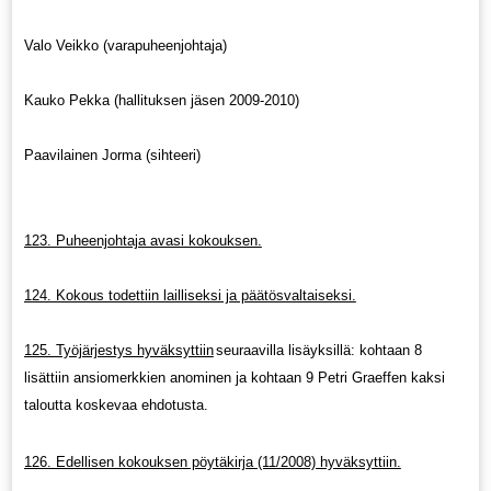
Valo Veikko (varapuheenjohtaja)
Kauko Pekka (hallituksen jäsen 2009-2010)
Paavilainen Jorma (sihteeri)
123. Puheenjohtaja avasi kokouksen.
124. Kokous todettiin lailliseksi ja päätösvaltaiseksi.
125. Työjärjestys hyväksyttiin
seuraavilla lisäyksillä: kohtaan 8
lisättiin ansiomerkkien anominen ja kohtaan 9 Petri Graeffen kaksi
taloutta koskevaa ehdotusta.
126. Edellisen kokouksen pöytäkirja (11/2008) hyväksyttiin.