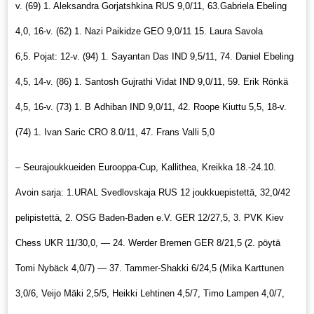
v. (69) 1. Aleksandra Gorjatshkina RUS 9,0/11, 63.Gabriela Ebeling
4,0, 16-v. (62) 1. Nazi Paikidze GEO 9,0/11 15.
Laura Savola
6,5. Pojat: 12-v. (94) 1. Sayantan Das IND 9,5/11, 74. Daniel Ebeling
4,5, 14-v. (86) 1. Santosh Gujrathi Vidat IND 9,0/11, 59. Erik Rönkä
4,5, 16-v. (73) 1. B Adhiban IND 9,0/11, 42.
Roope Kiuttu 5,5, 18-v.
(74) 1. Ivan Saric CRO 8.0/11, 47. Frans Valli 5,0
–
Seurajoukkueiden Eurooppa-Cup, Kallithea, Kreikka 18.-24.10.
Avoin sarja: 1.URAL Svedlovskaja RUS 12 joukkuepistettä, 32,0/42
pelipistettä, 2.
OSG Baden-Baden e.V. GER 12/27,5, 3. PVK Kiev
Chess UKR 11/30,0, — 24.
Werder
Bremen GER 8/21,5 (2. pöytä
Tomi Nybäck 4,0/7) — 37. Tammer-Shakki 6/24,5 (Mika Karttunen
3,0/6, Veijo Mäki 2,5/5, Heikki Lehtinen 4,5/7, Timo Lampen 4,0/7,