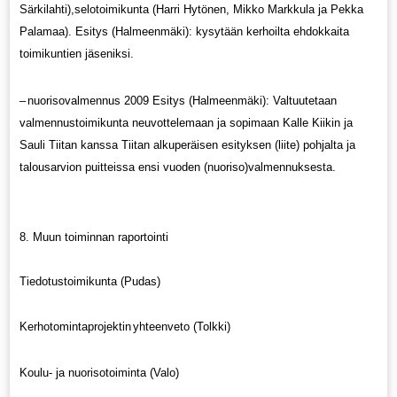
Särkilahti),selotoimikunta (Harri Hytönen, Mikko Markkula ja Pekka
Palamaa). Esitys (Halmeenmäki): kysytään kerhoilta ehdokkaita
toimikuntien jäseniksi.
–
nuorisovalmennus 2009 Esitys (Halmeenmäki): Valtuutetaan
valmennustoimikunta neuvottelemaan ja sopimaan Kalle Kiikin ja
Sauli Tiitan kanssa Tiitan alkuperäisen esityksen (liite) pohjalta ja
talousarvion puitteissa ensi vuoden (nuoriso)valmennuksesta.
8. Muun toiminnan raportointi
Tiedotustoimikunta (Pudas)
Kerhotomintaprojektin
yhteenveto (Tolkki)
Koulu- ja nuorisotoiminta (Valo)