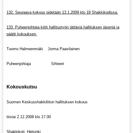
132. Seuraava kokous pidetään 13.1.2009 klo 18 Shakkikodissa.
133. Puheenjohtaja kiitti hallitustyön jättäviä hallituksen jäseniä ja
päätti kokouksen.
Tuomo Halmeenmäki Jorma Paavilainen
Puheenjohtaja Sihteeri
Kokouskutsu
Suomen Keskusshakkiliiton hallituksen kokous
tiistai 2.12.2008 klo 17.00
Shakkikoti, Helsinki