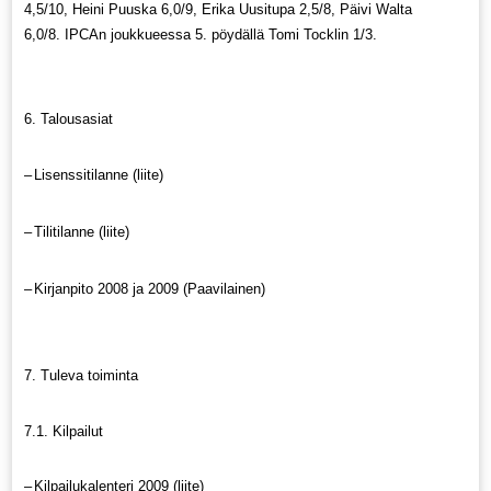
4,5/10, Heini Puuska 6,0/9, Erika Uusitupa 2,5/8, Päivi Walta
6,0/8. IPCAn joukkueessa 5. pöydällä Tomi Tocklin 1/3.
6. Talousasiat
–
Lisenssitilanne (liite)
–
Tilitilanne (liite)
–
Kirjanpito 2008 ja 2009 (Paavilainen)
7. Tuleva toiminta
7.1. Kilpailut
–
Kilpailukalenteri 2009 (liite)