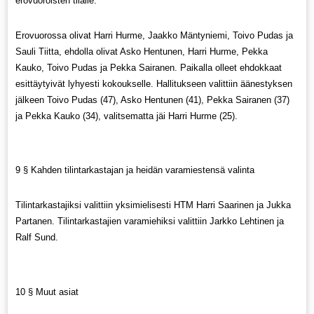
erovuoroisten tilalle.
Erovuorossa olivat Harri Hurme, Jaakko Mäntyniemi, Toivo Pudas ja
Sauli Tiitta, ehdolla olivat Asko Hentunen, Harri Hurme, Pekka
Kauko, Toivo Pudas ja Pekka Sairanen. Paikalla olleet ehdokkaat
esittäytyivät lyhyesti kokoukselle. Hallitukseen valittiin äänestyksen
jälkeen Toivo Pudas (47), Asko Hentunen (41), Pekka Sairanen (37)
ja Pekka Kauko (34), valitsematta jäi Harri Hurme (25).
9 § Kahden tilintarkastajan ja heidän varamiestensä valinta
Tilintarkastajiksi valittiin yksimielisesti HTM Harri Saarinen ja Jukka
Partanen. Tilintarkastajien varamiehiksi valittiin Jarkko Lehtinen ja
Ralf Sund.
10 § Muut asiat