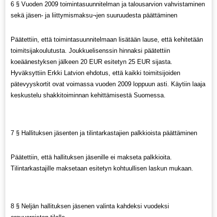
6 § Vuoden 2009 toimintasuunnitelman ja talousarvion vahvistaminen
sekä jäsen- ja liittymismaksu¬jen suuruudesta päättäminen
Päätettiin, että toimintasuunnitelmaan lisätään lause, että kehitetään
toimitsijakoulutusta. Joukkuelisenssin hinnaksi päätettiin
koeäänestyksen jälkeen 20 EUR esitetyn 25 EUR sijasta.
Hyväksyttiin Erkki Latvion ehdotus, että kaikki toimitsijoiden
pätevyyskortit ovat voimassa vuoden 2009 loppuun asti. Käytiin laaja
keskustelu shakkitoiminnan kehittämisestä Suomessa.
7 § Hallituksen jäsenten ja tilintarkastajien palkkioista päättäminen
Päätettiin, että hallituksen jäsenille ei makseta palkkioita.
Tilintarkastajille maksetaan esitetyn kohtuullisen laskun mukaan.
8 § Neljän hallituksen jäsenen valinta kahdeksi vuodeksi