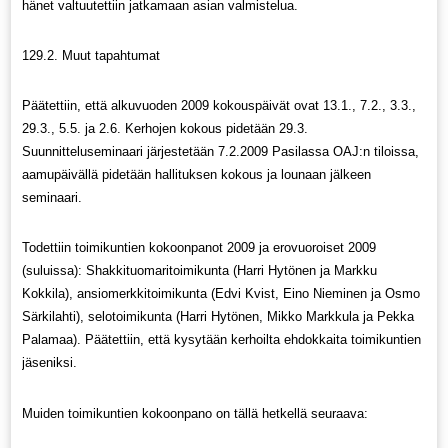
hänet valtuutettiin jatkamaan asian valmistelua.
129.2. Muut tapahtumat
Päätettiin, että alkuvuoden 2009 kokouspäivät ovat 13.1., 7.2., 3.3.,
29.3., 5.5. ja 2.6. Kerhojen kokous pidetään 29.3.
Suunnitteluseminaari järjestetään 7.2.2009 Pasilassa OAJ:n tiloissa,
aamupäivällä pidetään hallituksen kokous ja lounaan jälkeen
seminaari.
Todettiin toimikuntien kokoonpanot 2009 ja erovuoroiset 2009
(suluissa): Shakkituomaritoimikunta (Harri Hytönen ja Markku
Kokkila), ansiomerkkitoimikunta (Edvi Kvist, Eino Nieminen ja Osmo
Särkilahti), selotoimikunta (Harri Hytönen, Mikko Markkula ja Pekka
Palamaa). Päätettiin, että kysytään kerhoilta ehdokkaita toimikuntien
jäseniksi.
Muiden toimikuntien kokoonpano on tällä hetkellä seuraava: