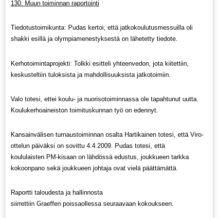
130. Muun toiminnan raportointi
Tiedotustoimikunta: Pudas kertoi, että jatkokoulutusmessuilla oli
shakki esillä ja olympiamenestyksestä on lähetetty tiedote.
Kerhotoimintaprojekti: Tolkki esitteli yhteenvedon, jota kiitettiin,
keskusteltiin tuloksista ja mahdollisuuksista jatkotoimiin.
Valo totesi, ettei koulu- ja nuorisotoiminnassa ole tapahtunut uutta.
Koulukerhoaineiston toimituskunnan työ on edennyt.
Kansainvälisen turnaustoiminnan osalta Hartikainen totesi, että Viro-
ottelun päiväksi on sovittu 4.4.2009. Pudas totesi, että
koululaisten PM-kisaan on lähdössä edustus, joukkueen tarkka
kokoonpano sekä joukkueen johtaja ovat vielä päättämättä.
Raportti taloudesta ja hallinnosta
siirrettiin Graeffen poissaollessa seuraavaan kokoukseen.