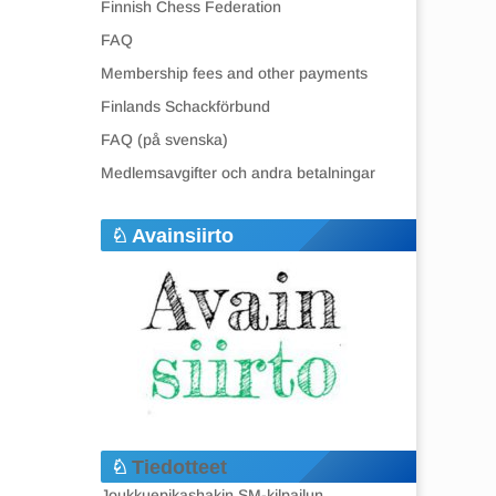
Finnish Chess Federation
FAQ
Membership fees and other payments
Finlands Schackförbund
FAQ (på svenska)
Medlemsavgifter och andra betalningar
Avainsiirto
Tiedotteet
Joukkuepikashakin SM-kilpailun