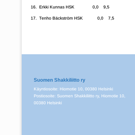
16. Erkki Kunnas HSK 0,0 9,5
17. Tenho Bäckström HSK 0,0 7,5
Suomen Shakkiliitto ry
Käyntiosoite: Hiomotie 10, 00380 Helsinki
Postiosoite: Suomen Shakkiliitto ry, Hiomotie 10,
00380 Helsinki