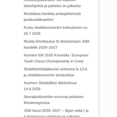
käsiohjelma ja palvelut on julkaistu
Muistakaa hankkia pelaajalisenssit
joukkuebliksteihin!
Kutsu shakkituomarien kokoukseen su
26.7.2026
Muista ilmoittautua III divisioonaan JSM-
kaudelle 2026–2027
Nuorten EM 2026 Kreetalla / European
Youth Chess Championship in Crete
Shakkitoimitsijakurssi verkossa la 13.6.
ja shakkituomarien kertauskoe
Suomen Shakkiliiton liittokokous
14.6.2026
Seurajoukkueiden eurocup pelataan
Montenegrossa
JSM-kausi 2026–2027 – liigan sekä I ja
II divisioonan ohjelmat on julkaistu