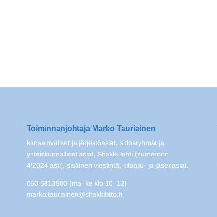
Toiminnanjohtaja Marko Tauriainen
kansainväliset ja järjestöasiat, sidosryhmät ja
yhteiskunnalliset asiat, Shakki-lehti (numeroon
4/2024 asti), sisäinen viestintä, kilpailu- ja jäsenasiat.
050 5813500 (ma–ke klo 10–12)
marko.tauriainen@shakkiliitto.fi