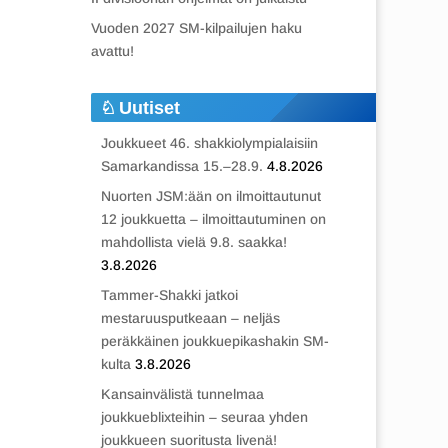
Vuoden 2027 SM-kilpailujen haku
avattu!
Uutiset
Joukkueet 46. shakkiolympialaisiin
Samarkandissa 15.–28.9.
4.8.2026
Nuorten JSM:ään on ilmoittautunut
12 joukkuetta – ilmoittautuminen on
mahdollista vielä 9.8. saakka!
3.8.2026
Tammer-Shakki jatkoi
mestaruusputkeaan – neljäs
peräkkäinen joukkuepikashakin SM-
kulta
3.8.2026
Kansainvälistä tunnelmaa
joukkueblixteihin – seuraa yhden
joukkueen suoritusta livenä!