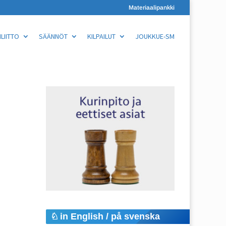
Materiaalipankki
LIITTO
SÄÄNNÖT
KILPAILUT
JOUKKUE-SM
in English / på svenska