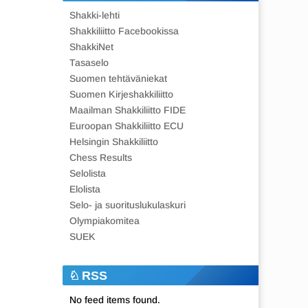
Shakki-lehti
Shakkiliitto Facebookissa
ShakkiNet
Tasaselo
Suomen tehtäväniekat
Suomen Kirjeshakkiliitto
Maailman Shakkiliitto FIDE
Euroopan Shakkiliitto ECU
Helsingin Shakkiliitto
Chess Results
Selolista
Elolista
Selo- ja suorituslukulaskuri
Olympiakomitea
SUEK
RSS
No feed items found.