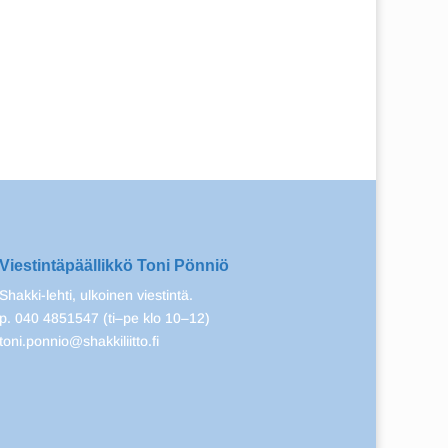
Viestintäpäällikkö Toni Pönniö
Shakki-lehti, ulkoinen viestintä.
p. 040 4851547 (ti–pe klo 10–12)
toni.ponnio@shakkiliitto.fi