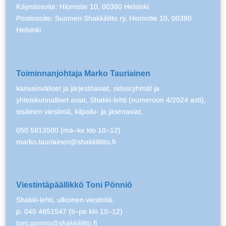
Käyntiosoite: Hiomotie 10, 00380 Helsinki
Postiosoite: Suomen Shakkiliitto ry, Hiomotie 10, 00380
Helsinki
Toiminnanjohtaja Marko Tauriainen
kansainväliset ja järjestöasiat, sidosryhmät ja
yhteiskunnalliset asiat, Shakki-lehti (numeroon 4/2024 asti),
sisäinen viestintä, kilpailu- ja jäsenasiat.
050 5813500 (ma–ke klo 10–12)
marko.tauriainen@shakkiliitto.fi
Viestintäpäällikkö Toni Pönniö
Shakki-lehti, ulkoinen viestintä.
p. 040 4851547 (ti–pe klo 10–12)
toni.ponnio@shakkiliitto.fi