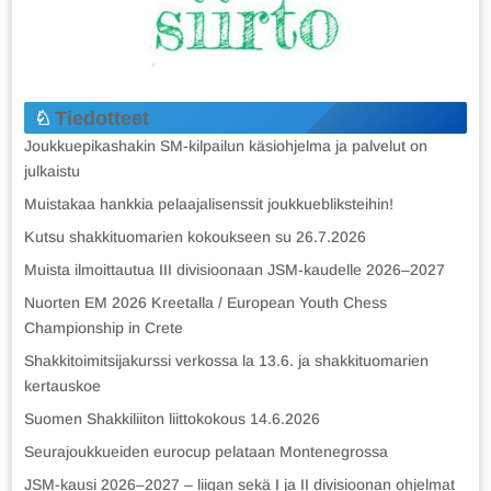
Tiedotteet
Joukkuepikashakin SM-kilpailun käsiohjelma ja palvelut on
julkaistu
Muistakaa hankkia pelaajalisenssit joukkuebliksteihin!
Kutsu shakkituomarien kokoukseen su 26.7.2026
Muista ilmoittautua III divisioonaan JSM-kaudelle 2026–2027
Nuorten EM 2026 Kreetalla / European Youth Chess
Championship in Crete
Shakkitoimitsijakurssi verkossa la 13.6. ja shakkituomarien
kertauskoe
Suomen Shakkiliiton liittokokous 14.6.2026
Seurajoukkueiden eurocup pelataan Montenegrossa
JSM-kausi 2026–2027 – liigan sekä I ja II divisioonan ohjelmat