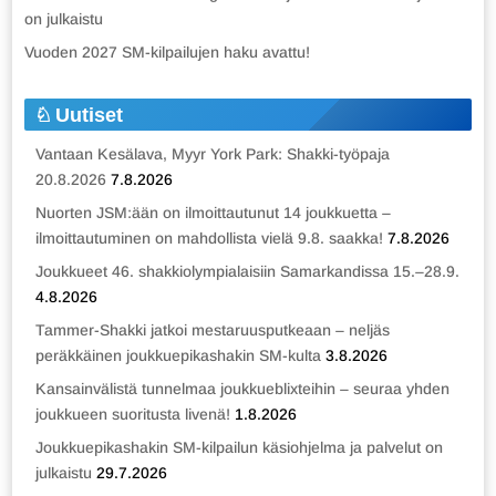
on julkaistu
Vuoden 2027 SM-kilpailujen haku avattu!
Uutiset
Vantaan Kesälava, Myyr York Park: Shakki-työpaja
20.8.2026
7.8.2026
Nuorten JSM:ään on ilmoittautunut 14 joukkuetta –
ilmoittautuminen on mahdollista vielä 9.8. saakka!
7.8.2026
Joukkueet 46. shakkiolympialaisiin Samarkandissa 15.–28.9.
4.8.2026
Tammer-Shakki jatkoi mestaruusputkeaan – neljäs
peräkkäinen joukkuepikashakin SM-kulta
3.8.2026
Kansainvälistä tunnelmaa joukkueblixteihin – seuraa yhden
joukkueen suoritusta livenä!
1.8.2026
Joukkuepikashakin SM-kilpailun käsiohjelma ja palvelut on
julkaistu
29.7.2026