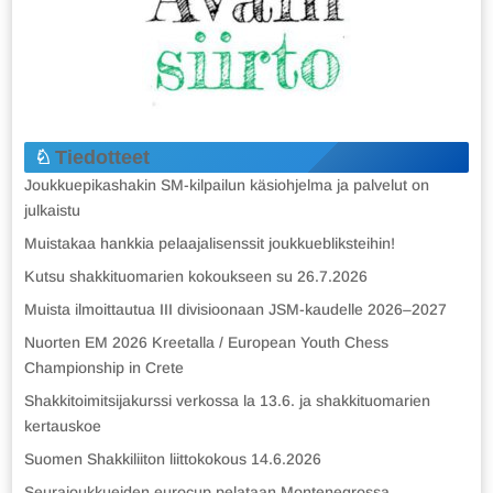
Tiedotteet
Joukkuepikashakin SM-kilpailun käsiohjelma ja palvelut on
julkaistu
Muistakaa hankkia pelaajalisenssit joukkuebliksteihin!
Kutsu shakkituomarien kokoukseen su 26.7.2026
Muista ilmoittautua III divisioonaan JSM-kaudelle 2026–2027
Nuorten EM 2026 Kreetalla / European Youth Chess
Championship in Crete
Shakkitoimitsijakurssi verkossa la 13.6. ja shakkituomarien
kertauskoe
Suomen Shakkiliiton liittokokous 14.6.2026
Seurajoukkueiden eurocup pelataan Montenegrossa