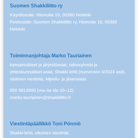
Suomen Shakkiliitto ry
Käyntiosoite: Hiomotie 10, 00380 Helsinki
Postiosoite: Suomen Shakkiliitto ry, Hiomotie 10, 00380
Helsinki
Toiminnanjohtaja Marko Tauriainen
kansainväliset ja järjestöasiat, sidosryhmät ja
yhteiskunnalliset asiat, Shakki-lehti (numeroon 4/2024 asti),
sisäinen viestintä, kilpailu- ja jäsenasiat.
050 5813500 (ma–ke klo 10–12)
marko.tauriainen@shakkiliitto.fi
Viestintäpäällikkö Toni Pönniö
Shakki-lehti, ulkoinen viestintä.