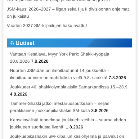
JSM-kausi 2026–2027 – liigan sekä I ja II divisioonan ohjelmat
on julkaistu
Vuoden 2027 SM-kilpailujen haku avattu!
Uutiset
Vantaan Kesälava, Myyr York Park: Shakki-työpaja
20.8.2026
7.8.2026
Nuorten JSM:ään on ilmoittautunut 14 joukkuetta –
ilmoittautuminen on mahdollista vielä 9.8. saakka!
7.8.2026
Joukkueet 46. shakkiolympialaisiin Samarkandissa 15.–28.9.
4.8.2026
Tammer-Shakki jatkoi mestaruusputkeaan – neljäs
peräkkäinen joukkuepikashakin SM-kulta
3.8.2026
Kansainvälistä tunnelmaa joukkueblixteihin – seuraa yhden
joukkueen suoritusta livenä!
1.8.2026
Joukkuepikashakin SM-kilpailun käsiohjelma ja palvelut on