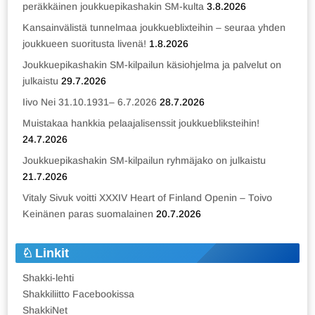
peräkkäinen joukkuepikashakin SM-kulta
3.8.2026
Kansainvälistä tunnelmaa joukkueblixteihin – seuraa yhden
joukkueen suoritusta livenä!
1.8.2026
Joukkuepikashakin SM-kilpailun käsiohjelma ja palvelut on
julkaistu
29.7.2026
Iivo Nei 31.10.1931– 6.7.2026
28.7.2026
Muistakaa hankkia pelaajalisenssit joukkuebliksteihin!
24.7.2026
Joukkuepikashakin SM-kilpailun ryhmäjako on julkaistu
21.7.2026
Vitaly Sivuk voitti XXXIV Heart of Finland Openin – Toivo
Keinänen paras suomalainen
20.7.2026
Linkit
Shakki-lehti
Shakkiliitto Facebookissa
ShakkiNet