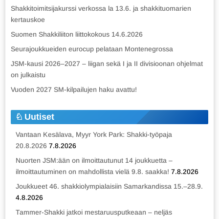
Shakkitoimitsijakurssi verkossa la 13.6. ja shakkituomarien
kertauskoe
Suomen Shakkiliiton liittokokous 14.6.2026
Seurajoukkueiden eurocup pelataan Montenegrossa
JSM-kausi 2026–2027 – liigan sekä I ja II divisioonan ohjelmat
on julkaistu
Vuoden 2027 SM-kilpailujen haku avattu!
Uutiset
Vantaan Kesälava, Myyr York Park: Shakki-työpaja
20.8.2026
7.8.2026
Nuorten JSM:ään on ilmoittautunut 14 joukkuetta –
ilmoittautuminen on mahdollista vielä 9.8. saakka!
7.8.2026
Joukkueet 46. shakkiolympialaisiin Samarkandissa 15.–28.9.
4.8.2026
Tammer-Shakki jatkoi mestaruusputkeaan – neljäs