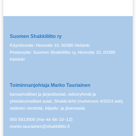
Suomen Shakkiliitto ry
Käyntiosoite: Hiomotie 10, 00380 Helsinki
Postiosoite: Suomen Shakkiliitto ry, Hiomotie 10, 00380
Helsinki
Toiminnanjohtaja Marko Tauriainen
kansainväliset ja järjestöasiat, sidosryhmät ja
yhteiskunnalliset asiat, Shakki-lehti (numeroon 4/2024 asti),
sisäinen viestintä, kilpailu- ja jäsenasiat.
050 5813500 (ma–ke klo 10–12)
marko.tauriainen@shakkiliitto.fi