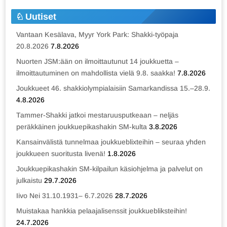
Uutiset
Vantaan Kesälava, Myyr York Park: Shakki-työpaja
20.8.2026
7.8.2026
Nuorten JSM:ään on ilmoittautunut 14 joukkuetta –
ilmoittautuminen on mahdollista vielä 9.8. saakka!
7.8.2026
Joukkueet 46. shakkiolympialaisiin Samarkandissa 15.–28.9.
4.8.2026
Tammer-Shakki jatkoi mestaruusputkeaan – neljäs
peräkkäinen joukkuepikashakin SM-kulta
3.8.2026
Kansainvälistä tunnelmaa joukkueblixteihin – seuraa yhden
joukkueen suoritusta livenä!
1.8.2026
Joukkuepikashakin SM-kilpailun käsiohjelma ja palvelut on
julkaistu
29.7.2026
Iivo Nei 31.10.1931– 6.7.2026
28.7.2026
Muistakaa hankkia pelaajalisenssit joukkuebliksteihin!
24.7.2026