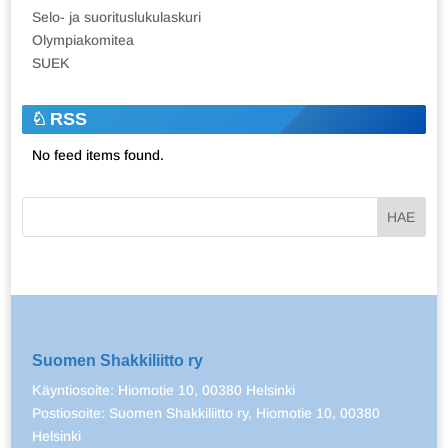
Selo- ja suorituslukulaskuri
Olympiakomitea
SUEK
RSS
No feed items found.
Suomen Shakkiliitto ry
Käyntiosoite: Hiomotie 10, 00380 Helsinki
Postiosoite: Suomen Shakkiliitto ry, Hiomotie 10, 00380
Helsinki