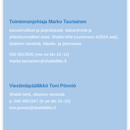
Toiminnanjohtaja Marko Tauriainen
kansainväliset ja järjestöasiat, sidosryhmät ja
yhteiskunnalliset asiat, Shakki-lehti (numeroon 4/2024 asti),
sisäinen viestintä, kilpailu- ja jäsenasiat.
050 5813500 (ma–ke klo 10–12)
marko.tauriainen@shakkiliitto.fi
Viestintäpäällikkö Toni Pönniö
Shakki-lehti, ulkoinen viestintä.
p. 040 4851547 (ti–pe klo 10–12)
toni.ponnio@shakkiliitto.fi