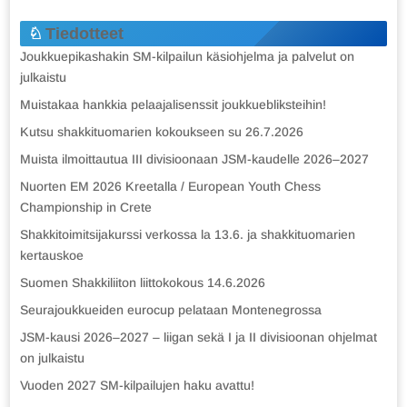
Tiedotteet
Joukkuepikashakin SM-kilpailun käsiohjelma ja palvelut on
julkaistu
Muistakaa hankkia pelaajalisenssit joukkuebliksteihin!
Kutsu shakkituomarien kokoukseen su 26.7.2026
Muista ilmoittautua III divisioonaan JSM-kaudelle 2026–2027
Nuorten EM 2026 Kreetalla / European Youth Chess
Championship in Crete
Shakkitoimitsijakurssi verkossa la 13.6. ja shakkituomarien
kertauskoe
Suomen Shakkiliiton liittokokous 14.6.2026
Seurajoukkueiden eurocup pelataan Montenegrossa
JSM-kausi 2026–2027 – liigan sekä I ja II divisioonan ohjelmat
on julkaistu
Vuoden 2027 SM-kilpailujen haku avattu!