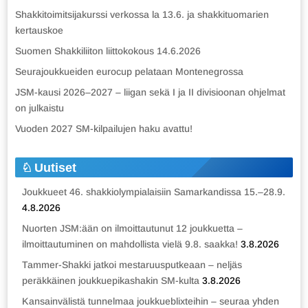
Shakkitoimitsijakurssi verkossa la 13.6. ja shakkituomarien
kertauskoe
Suomen Shakkiliiton liittokokous 14.6.2026
Seurajoukkueiden eurocup pelataan Montenegrossa
JSM-kausi 2026–2027 – liigan sekä I ja II divisioonan ohjelmat
on julkaistu
Vuoden 2027 SM-kilpailujen haku avattu!
Uutiset
Joukkueet 46. shakkiolympialaisiin Samarkandissa 15.–28.9.
4.8.2026
Nuorten JSM:ään on ilmoittautunut 12 joukkuetta –
ilmoittautuminen on mahdollista vielä 9.8. saakka!
3.8.2026
Tammer-Shakki jatkoi mestaruusputkeaan – neljäs
peräkkäinen joukkuepikashakin SM-kulta
3.8.2026
Kansainvälistä tunnelmaa joukkueblixteihin – seuraa yhden