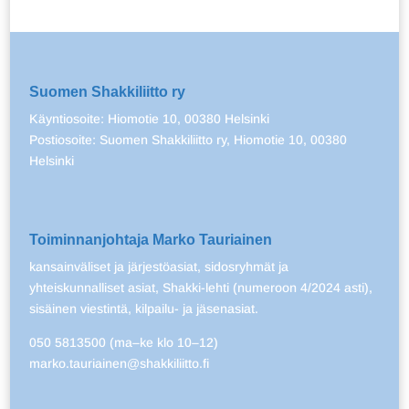
Suomen Shakkiliitto ry
Käyntiosoite: Hiomotie 10, 00380 Helsinki
Postiosoite: Suomen Shakkiliitto ry, Hiomotie 10, 00380
Helsinki
Toiminnanjohtaja Marko Tauriainen
kansainväliset ja järjestöasiat, sidosryhmät ja
yhteiskunnalliset asiat, Shakki-lehti (numeroon 4/2024 asti),
sisäinen viestintä, kilpailu- ja jäsenasiat.
050 5813500 (ma–ke klo 10–12)
marko.tauriainen@shakkiliitto.fi