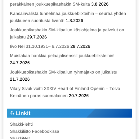
peräkkäinen joukkuepikashakin SM-kulta
3.8.2026
Kansainvälistä tunnelmaa joukkueblixteihin – seuraa yhden
joukkueen suoritusta livenä!
1.8.2026
Joukkuepikashakin SM-kilpailun käsiohjelma ja palvelut on
julkaistu
29.7.2026
Iivo Nei 31.10.1931– 6.7.2026
28.7.2026
Muistakaa hankkia pelaajalisenssit joukkuebliksteihin!
24.7.2026
Joukkuepikashakin SM-kilpailun ryhmäjako on julkaistu
21.7.2026
Vitaly Sivuk voitti XXXIV Heart of Finland Openin – Toivo
Keinänen paras suomalainen
20.7.2026
Linkit
Shakki-lehti
Shakkiliitto Facebookissa
ShakkiNet