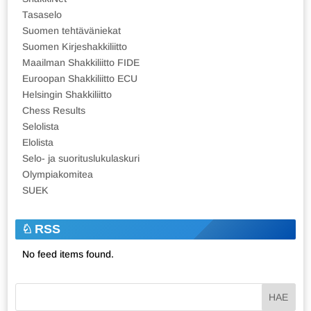
Tasaselo
Suomen tehtäväniekat
Suomen Kirjeshakkiliitto
Maailman Shakkiliitto FIDE
Euroopan Shakkiliitto ECU
Helsingin Shakkiliitto
Chess Results
Selolista
Elolista
Selo- ja suorituslukulaskuri
Olympiakomitea
SUEK
RSS
No feed items found.