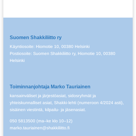
Suomen Shakkiliitto ry
Käyntiosoite: Hiomotie 10, 00380 Helsinki
Postiosoite: Suomen Shakkiliitto ry, Hiomotie 10, 00380
Helsinki
Toiminnanjohtaja Marko Tauriainen
kansainväliset ja järjestöasiat, sidosryhmät ja
yhteiskunnalliset asiat, Shakki-lehti (numeroon 4/2024 asti),
sisäinen viestintä, kilpailu- ja jäsenasiat.
050 5813500 (ma–ke klo 10–12)
marko.tauriainen@shakkiliitto.fi