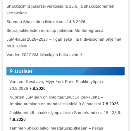
Shakkitoimitsijakurssi verkossa la 13.6. ja shakkituomarien
kertauskoe
Suomen Shakkiliiton liittokokous 14.6.2026
Seurajoukkueiden eurocup pelataan Montenegrossa
JSM-kausi 2026–2027 – liigan sekä I ja II divisioonan ohjelmat
on julkaistu
Vuoden 2027 SM-kilpailujen haku avattu!
Uutiset
Vantaan Kesälava, Myyr York Park: Shakki-työpaja
20.8.2026
7.8.2026
Nuorten JSM:ään on ilmoittautunut 14 joukkuetta –
ilmoittautuminen on mahdollista vielä 9.8. saakka!
7.8.2026
Joukkueet 46. shakkiolympialaisiin Samarkandissa 15.–28.9.
4.8.2026
Tammer-Shakki jatkoi mestaruusputkeaan – neljäs