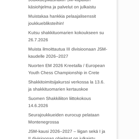
käsiohjelma ja palvelut on julkaistu
Muistakaa hankkia pelaajalisenssit
joukkuebliksteihin!
Kutsu shakkituomarien kokoukseen su
26.7.2026
Muista ilmoittautua III divisioonaan JSM-
kaudelle 2026–2027
Nuorten EM 2026 Kreetalla / European
Youth Chess Championship in Crete
Shakkitoimitsijakurssi verkossa la 13.6.
ja shakkituomarien kertauskoe
Suomen Shakkiliiton liittokokous
14.6.2026
Seurajoukkueiden eurocup pelataan
Montenegrossa
JSM-kausi 2026–2027 – liigan sekä I ja
II divisioonan ohjelmat on julkaistu