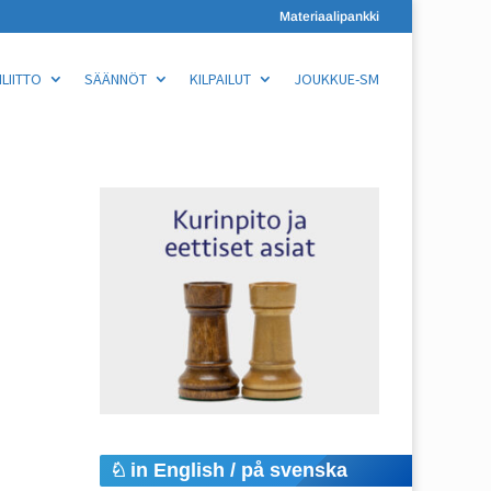
Materiaalipankki
LIITTO
SÄÄNNÖT
KILPAILUT
JOUKKUE-SM
in English / på svenska