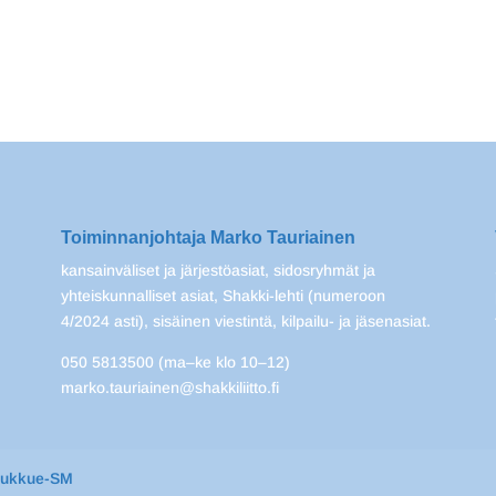
Toiminnanjohtaja Marko Tauriainen
kansainväliset ja järjestöasiat, sidosryhmät ja
yhteiskunnalliset asiat, Shakki-lehti (numeroon
4/2024 asti), sisäinen viestintä, kilpailu- ja jäsenasiat.
050 5813500 (ma–ke klo 10–12)
marko.tauriainen@shakkiliitto.fi
oukkue-SM