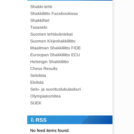
Shakki-lehti
Shakkiliitto Facebookissa
ShakkiNet
Tasaselo
Suomen tehtäväniekat
Suomen Kirjeshakkiliitto
Maailman Shakkiliitto FIDE
Euroopan Shakkiliitto ECU
Helsingin Shakkiliitto
Chess Results
Selolista
Elolista
Selo- ja suorituslukulaskuri
Olympiakomitea
SUEK
RSS
No feed items found.