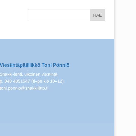
Viestintäpäällikkö Toni Pönniö
Shakki-lehti, ulkoinen viestintä.
p. 040 4851547 (ti–pe klo 10–12)
toni.ponnio@shakkiliitto.fi