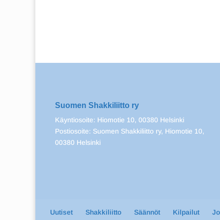
Suomen Shakkiliitto ry
Käyntiosoite: Hiomotie 10, 00380 Helsinki
Postiosoite: Suomen Shakkiliitto ry, Hiomotie 10,
00380 Helsinki
Uutiset
Shakkiliitto
Säännöt
Kilpailut
J