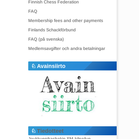
Finnish Chess Federation
FAQ
Membership fees and other payments
Finlands Schackförbund
FAQ (på svenska)
Medlemsavgifter och andra betalningar
Avainsiirto
Tiedotteet
Joukkuepikashakin SM-kilpailun