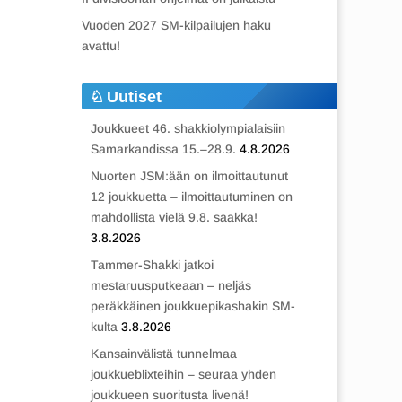
Vuoden 2027 SM-kilpailujen haku
avattu!
Uutiset
Joukkueet 46. shakkiolympialaisiin
Samarkandissa 15.–28.9.
4.8.2026
Nuorten JSM:ään on ilmoittautunut
12 joukkuetta – ilmoittautuminen on
mahdollista vielä 9.8. saakka!
3.8.2026
Tammer-Shakki jatkoi
mestaruusputkeaan – neljäs
peräkkäinen joukkuepikashakin SM-
kulta
3.8.2026
Kansainvälistä tunnelmaa
joukkueblixteihin – seuraa yhden
joukkueen suoritusta livenä!