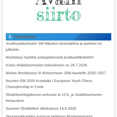
Tiedotteet
Joukkuepikashakin SM-kilpailun käsiohjelma ja palvelut on
julkaistu
Muistakaa hankkia pelaajalisenssit joukkuebliksteihin!
Kutsu shakkituomarien kokoukseen su 26.7.2026
Muista ilmoittautua III divisioonaan JSM-kaudelle 2026–2027
Nuorten EM 2026 Kreetalla / European Youth Chess
Championship in Crete
Shakkitoimitsijakurssi verkossa la 13.6. ja shakkituomarien
kertauskoe
Suomen Shakkiliiton liittokokous 14.6.2026
Seurajoukkueiden eurocup pelataan Montenegrossa