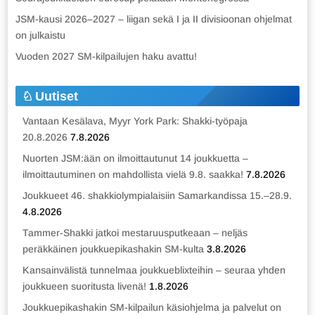
JSM-kausi 2026–2027 – liigan sekä I ja II divisioonan ohjelmat
on julkaistu
Vuoden 2027 SM-kilpailujen haku avattu!
Uutiset
Vantaan Kesälava, Myyr York Park: Shakki-työpaja
20.8.2026
7.8.2026
Nuorten JSM:ään on ilmoittautunut 14 joukkuetta –
ilmoittautuminen on mahdollista vielä 9.8. saakka!
7.8.2026
Joukkueet 46. shakkiolympialaisiin Samarkandissa 15.–28.9.
4.8.2026
Tammer-Shakki jatkoi mestaruusputkeaan – neljäs
peräkkäinen joukkuepikashakin SM-kulta
3.8.2026
Kansainvälistä tunnelmaa joukkueblixteihin – seuraa yhden
joukkueen suoritusta livenä!
1.8.2026
Joukkuepikashakin SM-kilpailun käsiohjelma ja palvelut on