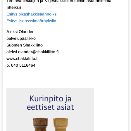
Tehtäväniekkojen ja Kirjeshakkiliiton toimintasuunnitelmat
liitteiksi)
Esitys pikashakkisäännöiksi
Esitys lisensssimääräyksiin
Aleksi Olander
palvelupäällikkö
Suomen Shakkiliitto
aleksi.olander@shakkiliitto.fi
www.shakkiliitto.fi
p. 040 5116464