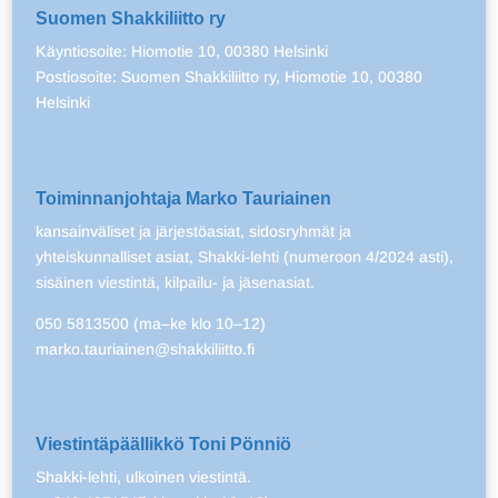
Suomen Shakkiliitto ry
Käyntiosoite: Hiomotie 10, 00380 Helsinki
Postiosoite: Suomen Shakkiliitto ry, Hiomotie 10, 00380
Helsinki
Toiminnanjohtaja Marko Tauriainen
kansainväliset ja järjestöasiat, sidosryhmät ja
yhteiskunnalliset asiat, Shakki-lehti (numeroon 4/2024 asti),
sisäinen viestintä, kilpailu- ja jäsenasiat.
050 5813500 (ma–ke klo 10–12)
marko.tauriainen@shakkiliitto.fi
Viestintäpäällikkö Toni Pönniö
Shakki-lehti, ulkoinen viestintä.