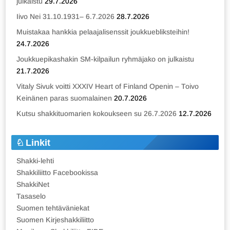
julkaistu
29.7.2026
Iivo Nei 31.10.1931– 6.7.2026
28.7.2026
Muistakaa hankkia pelaajalisenssit joukkuebliksteihin!
24.7.2026
Joukkuepikashakin SM-kilpailun ryhmäjako on julkaistu
21.7.2026
Vitaly Sivuk voitti XXXIV Heart of Finland Openin – Toivo
Keinänen paras suomalainen
20.7.2026
Kutsu shakkituomarien kokoukseen su 26.7.2026
12.7.2026
Linkit
Shakki-lehti
Shakkiliitto Facebookissa
ShakkiNet
Tasaselo
Suomen tehtäväniekat
Suomen Kirjeshakkiliitto