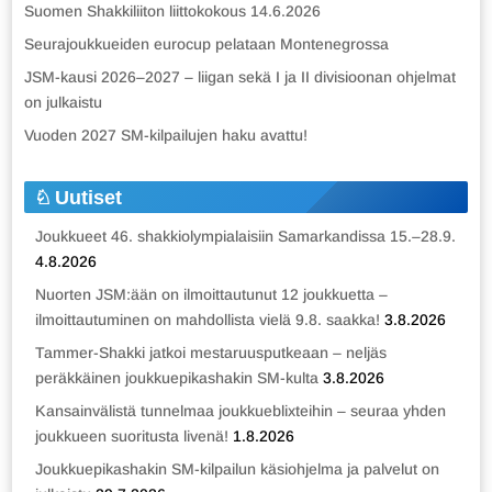
Suomen Shakkiliiton liittokokous 14.6.2026
Seurajoukkueiden eurocup pelataan Montenegrossa
JSM-kausi 2026–2027 – liigan sekä I ja II divisioonan ohjelmat
on julkaistu
Vuoden 2027 SM-kilpailujen haku avattu!
Uutiset
Joukkueet 46. shakkiolympialaisiin Samarkandissa 15.–28.9.
4.8.2026
Nuorten JSM:ään on ilmoittautunut 12 joukkuetta –
ilmoittautuminen on mahdollista vielä 9.8. saakka!
3.8.2026
Tammer-Shakki jatkoi mestaruusputkeaan – neljäs
peräkkäinen joukkuepikashakin SM-kulta
3.8.2026
Kansainvälistä tunnelmaa joukkueblixteihin – seuraa yhden
joukkueen suoritusta livenä!
1.8.2026
Joukkuepikashakin SM-kilpailun käsiohjelma ja palvelut on