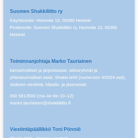
Suomen Shakkiliitto ry
Käyntiosoite: Hiomotie 10, 00380 Helsinki
Postiosoite: Suomen Shakkiliitto ry, Hiomotie 10, 00380
Helsinki
Toiminnanjohtaja Marko Tauriainen
kansainväliset ja järjestöasiat, sidosryhmät ja
yhteiskunnalliset asiat, Shakki-lehti (numeroon 4/2024 asti),
sisäinen viestintä, kilpailu- ja jäsenasiat.
050 5813500 (ma–ke klo 10–12)
marko.tauriainen@shakkiliitto.fi
Viestintäpäällikkö Toni Pönniö