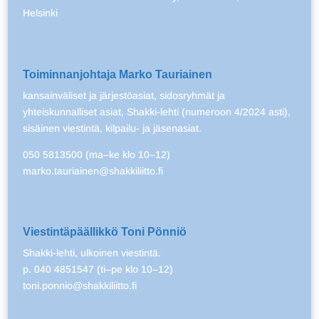
Helsinki
Toiminnanjohtaja Marko Tauriainen
kansainväliset ja järjestöasiat, sidosryhmät ja
yhteiskunnalliset asiat, Shakki-lehti (numeroon 4/2024 asti),
sisäinen viestintä, kilpailu- ja jäsenasiat.
050 5813500 (ma–ke klo 10–12)
marko.tauriainen@shakkiliitto.fi
Viestintäpäällikkö Toni Pönniö
Shakki-lehti, ulkoinen viestintä.
p. 040 4851547 (ti–pe klo 10–12)
toni.ponnio@shakkiliitto.fi