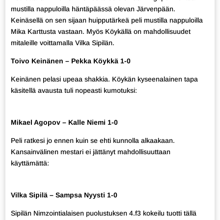
mustilla nappuloilla häntäpäässä olevan Järvenpään.
Keinäsellä on sen sijaan huipputärkeä peli mustilla nappuloilla
Mika Karttusta vastaan. Myös Köykällä on mahdollisuudet
mitaleille voittamalla Vilka Sipilän.
Toivo Keinänen – Pekka Köykkä 1-0
Keinänen pelasi upeaa shakkia. Köykän kyseenalainen tapa
käsitellä avausta tuli nopeasti kumotuksi:
Mikael Agopov – Kalle Niemi 1-0
Peli ratkesi jo ennen kuin se ehti kunnolla alkaakaan.
Kansainvälinen mestari ei jättänyt mahdollisuuttaan
käyttämättä:
Vilka Sipilä – Sampsa Nyysti 1-0
Sipilän Nimzointialaisen puolustuksen 4.f3 kokeilu tuotti tällä