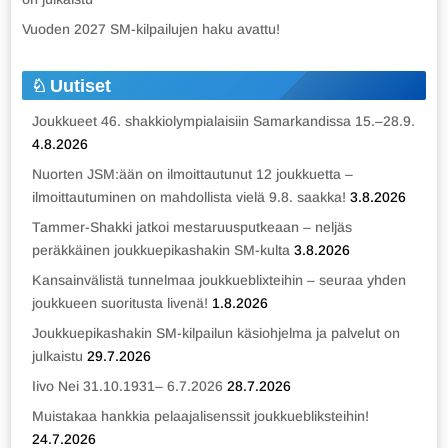
Vuoden 2027 SM-kilpailujen haku avattu!
Uutiset
Joukkueet 46. shakkiolympialaisiin Samarkandissa 15.–28.9.
4.8.2026
Nuorten JSM:ään on ilmoittautunut 12 joukkuetta –
ilmoittautuminen on mahdollista vielä 9.8. saakka!
3.8.2026
Tammer-Shakki jatkoi mestaruusputkeaan – neljäs
peräkkäinen joukkuepikashakin SM-kulta
3.8.2026
Kansainvälistä tunnelmaa joukkueblixteihin – seuraa yhden
joukkueen suoritusta livenä!
1.8.2026
Joukkuepikashakin SM-kilpailun käsiohjelma ja palvelut on
julkaistu
29.7.2026
Iivo Nei 31.10.1931– 6.7.2026
28.7.2026
Muistakaa hankkia pelaajalisenssit joukkuebliksteihin!
24.7.2026