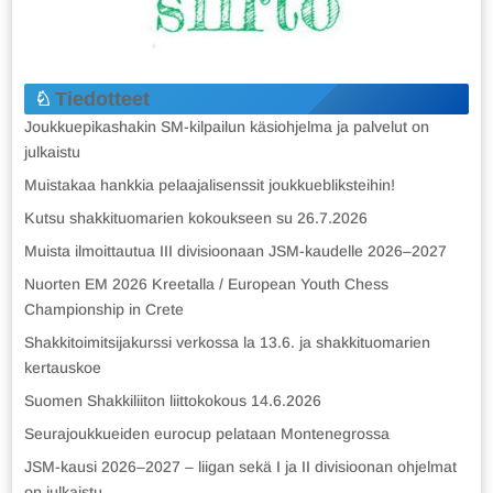
Tiedotteet
Joukkuepikashakin SM-kilpailun käsiohjelma ja palvelut on
julkaistu
Muistakaa hankkia pelaajalisenssit joukkuebliksteihin!
Kutsu shakkituomarien kokoukseen su 26.7.2026
Muista ilmoittautua III divisioonaan JSM-kaudelle 2026–2027
Nuorten EM 2026 Kreetalla / European Youth Chess
Championship in Crete
Shakkitoimitsijakurssi verkossa la 13.6. ja shakkituomarien
kertauskoe
Suomen Shakkiliiton liittokokous 14.6.2026
Seurajoukkueiden eurocup pelataan Montenegrossa
JSM-kausi 2026–2027 – liigan sekä I ja II divisioonan ohjelmat
on julkaistu