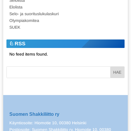
Selolista
Elolista
Selo- ja suorituslukulaskuri
Olympiakomitea
SUEK
RSS
No feed items found.
Suomen Shakkiliitto ry
Käyntiosoite: Hiomotie 10, 00380 Helsinki
Postiosoite: Suomen Shakkiliitto ry, Hiomotie 10, 00380