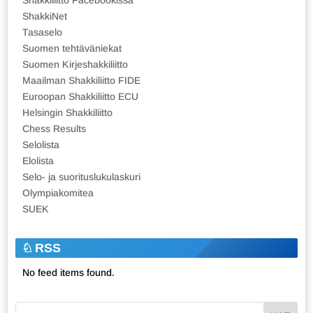
ShakkiNet
Tasaselo
Suomen tehtäväniekat
Suomen Kirjeshakkiliitto
Maailman Shakkiliitto FIDE
Euroopan Shakkiliitto ECU
Helsingin Shakkiliitto
Chess Results
Selolista
Elolista
Selo- ja suorituslukulaskuri
Olympiakomitea
SUEK
RSS
No feed items found.