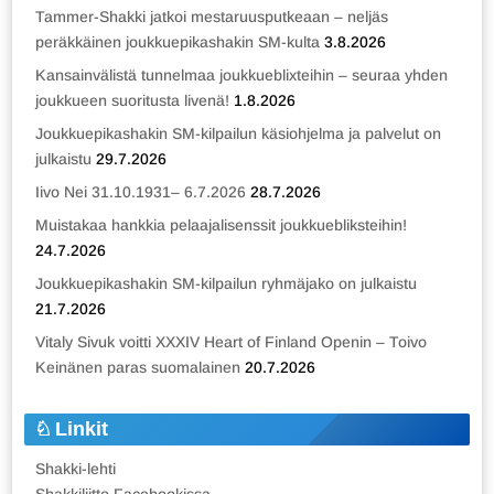
Tammer-Shakki jatkoi mestaruusputkeaan – neljäs
peräkkäinen joukkuepikashakin SM-kulta
3.8.2026
Kansainvälistä tunnelmaa joukkueblixteihin – seuraa yhden
joukkueen suoritusta livenä!
1.8.2026
Joukkuepikashakin SM-kilpailun käsiohjelma ja palvelut on
julkaistu
29.7.2026
Iivo Nei 31.10.1931– 6.7.2026
28.7.2026
Muistakaa hankkia pelaajalisenssit joukkuebliksteihin!
24.7.2026
Joukkuepikashakin SM-kilpailun ryhmäjako on julkaistu
21.7.2026
Vitaly Sivuk voitti XXXIV Heart of Finland Openin – Toivo
Keinänen paras suomalainen
20.7.2026
Linkit
Shakki-lehti
Shakkiliitto Facebookissa