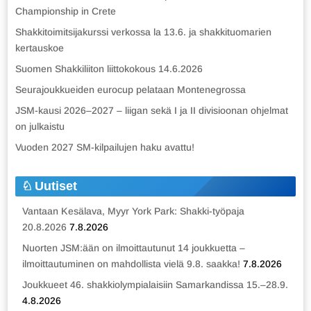
Championship in Crete
Shakkitoimitsijakurssi verkossa la 13.6. ja shakkituomarien
kertauskoe
Suomen Shakkiliiton liittokokous 14.6.2026
Seurajoukkueiden eurocup pelataan Montenegrossa
JSM-kausi 2026–2027 – liigan sekä I ja II divisioonan ohjelmat
on julkaistu
Vuoden 2027 SM-kilpailujen haku avattu!
Uutiset
Vantaan Kesälava, Myyr York Park: Shakki-työpaja
20.8.2026
7.8.2026
Nuorten JSM:ään on ilmoittautunut 14 joukkuetta –
ilmoittautuminen on mahdollista vielä 9.8. saakka!
7.8.2026
Joukkueet 46. shakkiolympialaisiin Samarkandissa 15.–28.9.
4.8.2026