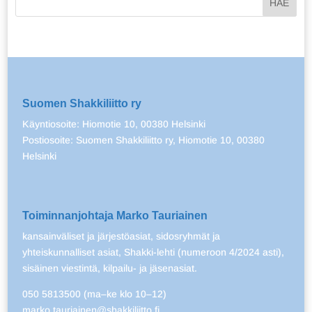
Suomen Shakkiliitto ry
Käyntiosoite: Hiomotie 10, 00380 Helsinki
Postiosoite: Suomen Shakkiliitto ry, Hiomotie 10, 00380
Helsinki
Toiminnanjohtaja Marko Tauriainen
kansainväliset ja järjestöasiat, sidosryhmät ja
yhteiskunnalliset asiat, Shakki-lehti (numeroon 4/2024 asti),
sisäinen viestintä, kilpailu- ja jäsenasiat.
050 5813500 (ma–ke klo 10–12)
marko.tauriainen@shakkiliitto.fi