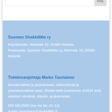
Suomen Shakkiliitto ry
Käyntiosoite: Hiomotie 10, 00380 Helsinki
Postiosoite: Suomen Shakkiliitto ry, Hiomotie 10, 00380
Helsinki
Toiminnanjohtaja Marko Tauriainen
kansainväliset ja järjestöasiat, sidosryhmät ja
yhteiskunnalliset asiat, Shakki-lehti (numeroon 4/2024 asti),
sisäinen viestintä, kilpailu- ja jäsenasiat.
050 5813500 (ma–ke klo 10–12)
marko.tauriainen@shakkiliitto.fi