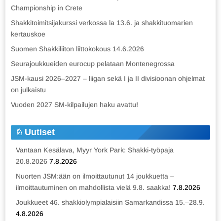
Championship in Crete
Shakkitoimitsijakurssi verkossa la 13.6. ja shakkituomarien
kertauskoe
Suomen Shakkiliiton liittokokous 14.6.2026
Seurajoukkueiden eurocup pelataan Montenegrossa
JSM-kausi 2026–2027 – liigan sekä I ja II divisioonan ohjelmat
on julkaistu
Vuoden 2027 SM-kilpailujen haku avattu!
Uutiset
Vantaan Kesälava, Myyr York Park: Shakki-työpaja
20.8.2026
7.8.2026
Nuorten JSM:ään on ilmoittautunut 14 joukkuetta –
ilmoittautuminen on mahdollista vielä 9.8. saakka!
7.8.2026
Joukkueet 46. shakkiolympialaisiin Samarkandissa 15.–28.9.
4.8.2026