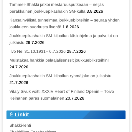
Tammer-Shakki jatkoi mestaruusputkeaan – neljäs
peräkkäinen joukkuepikashakin SM-kulta
3.8.2026
Kansainvälistä tunnelmaa joukkueblixteihin – seuraa yhden
joukkueen suoritusta livenä!
1.8.2026
Joukkuepikashakin SM-kilpailun käsiohjelma ja palvelut on
julkaistu
29.7.2026
Iivo Nei 31.10.1931– 6.7.2026
28.7.2026
Muistakaa hankkia pelaajalisenssit joukkuebliksteihin!
24.7.2026
Joukkuepikashakin SM-kilpailun ryhmäjako on julkaistu
21.7.2026
Vitaly Sivuk voitti XXXIV Heart of Finland Openin – Toivo
Keinänen paras suomalainen
20.7.2026
Linkit
Shakki-lehti
Shakkiliitto Facebookissa