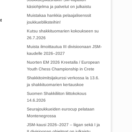
käsiohjelma ja palvelut on julkaistu
Muistakaa hankkia pelaajalisenssit
t
joukkuebliksteihin!
Kutsu shakkituomarien kokoukseen su
26.7.2026
Muista ilmoittautua III divisioonaan JSM-
kaudelle 2026–2027
Nuorten EM 2026 Kreetalla / European
Youth Chess Championship in Crete
Shakkitoimitsijakurssi verkossa la 13.6.
ja shakkituomarien kertauskoe
Suomen Shakkiliiton liittokokous
14.6.2026
Seurajoukkueiden eurocup pelataan
Montenegrossa
JSM-kausi 2026–2027 – liigan sekä I ja
II divisioonan ohjelmat on julkaistu