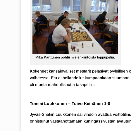
Mika Karttunen pohtii mielenkiintoista loppupeliä.
Kokeneet kansainväliset mestarit pelasivat tyyleilleen o
vaiheessa. Etu ei heilahdellut kumpaankaan suuntaan pit
oli monta mahdollisuutta tasapeliin:
Tommi Luukkonen – Toivo Keinänen 1-0
Jyväs-Shakin Luukkonen sai vihdoin avattua voittotili
onnistunut vastaanottamaan kuningassivustan avautum