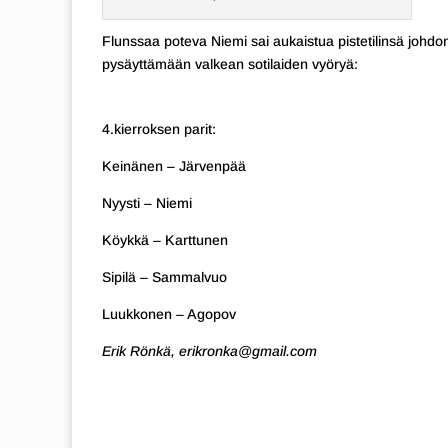
Flunssaa poteva Niemi sai aukaistua pistetilinsä johdonm
pysäyttämään valkean sotilaiden vyöryä:
4.kierroksen parit:
Keinänen – Järvenpää
Nyysti – Niemi
Köykkä – Karttunen
Sipilä – Sammalvuo
Luukkonen – Agopov
Erik Rönkä, erikronka@gmail.com