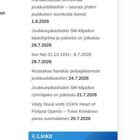
joukkueblixteihin – seuraa yhden
nut
joukkueen suoritusta livenä!
1.8.2026
Joukkuepikashakin SM-kilpailun
käsiohjelma ja palvelut on julkaistu
29.7.2026
Iivo Nei 31.10.1931– 6.7.2026
28.7.2026
Muistakaa hankkia pelaajalisenssit
joukkuebliksteihin!
24.7.2026
Joukkuepikashakin SM-kilpailun
ryhmäjako on julkaistu
21.7.2026
Vitaly Sivuk voitti XXXIV Heart of
Finland Openin – Toivo Keinänen
paras suomalainen
20.7.2026
Linkit