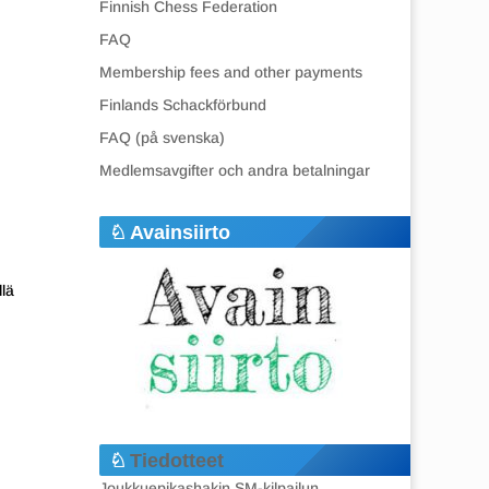
Finnish Chess Federation
FAQ
Membership fees and other payments
Finlands Schackförbund
FAQ (på svenska)
Medlemsavgifter och andra betalningar
Avainsiirto
llä
Tiedotteet
Joukkuepikashakin SM-kilpailun