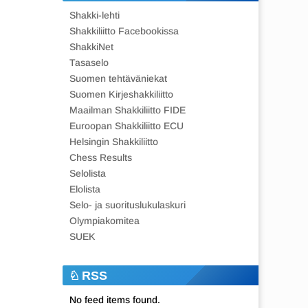
Shakki-lehti
Shakkiliitto Facebookissa
ShakkiNet
Tasaselo
Suomen tehtäväniekat
Suomen Kirjeshakkiliitto
Maailman Shakkiliitto FIDE
Euroopan Shakkiliitto ECU
Helsingin Shakkiliitto
Chess Results
Selolista
Elolista
Selo- ja suorituslukulaskuri
Olympiakomitea
SUEK
RSS
No feed items found.