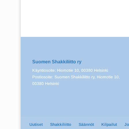
Suomen Shakkiliitto ry
Käyntiosoite: Hiomotie 10, 00380 Helsinki
Postiosoite: Suomen Shakkiliitto ry, Hiomotie 10,
00380 Helsinki
Uutiset
Shakkiliitto
Säännöt
Kilpailut
J