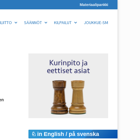
Materiaalipankki
LIITTO
SÄÄNNÖT
KILPAILUT
JOUKKUE-SM
en
in English / på svenska