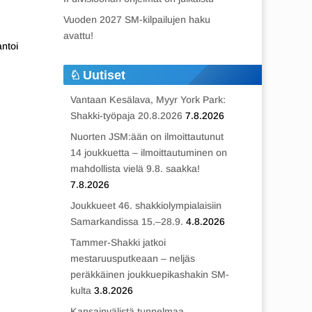
Vuoden 2027 SM-kilpailujen haku
.
avattu!
ntoi
Uutiset
Vantaan Kesälava, Myyr York Park:
Shakki-työpaja 20.8.2026
7.8.2026
Nuorten JSM:ään on ilmoittautunut
14 joukkuetta – ilmoittautuminen on
mahdollista vielä 9.8. saakka!
7.8.2026
Joukkueet 46. shakkiolympialaisiin
Samarkandissa 15.–28.9.
4.8.2026
Tammer-Shakki jatkoi
mestaruusputkeaan – neljäs
peräkkäinen joukkuepikashakin SM-
kulta
3.8.2026
Kansainvälistä tunnelmaa