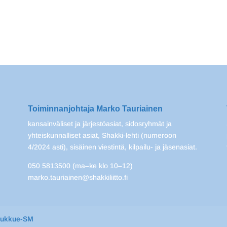
Toiminnanjohtaja Marko Tauriainen
kansainväliset ja järjestöasiat, sidosryhmät ja
yhteiskunnalliset asiat, Shakki-lehti (numeroon
4/2024 asti), sisäinen viestintä, kilpailu- ja jäsenasiat.
050 5813500 (ma–ke klo 10–12)
marko.tauriainen@shakkiliitto.fi
oukkue-SM