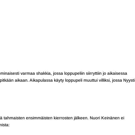
minaisesti varmaa shakkia, jossa loppupeliin siirryttiin jo aikaisessa
kään aikaan. Aikapulassa käyty loppupeli muuttui villiksi, jossa Nyysti
nsä tahmaisten ensimmäisten kierrosten jälkeen. Nuori Keinänen ei
ista: