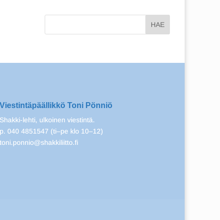
Viestintäpäällikkö Toni Pönniö
Shakki-lehti, ulkoinen viestintä.
p. 040 4851547 (ti–pe klo 10–12)
toni.ponnio@shakkiliitto.fi