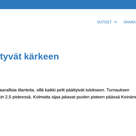
UUTISET
SHAKKI
rtyvät kärkeen
aarallisia tilanteita, sillä kaikki pelit päättyivät tulokseen. Turnauksen
in 2,5 pisteessä. Kolmatta sijaa jakavat puolen pisteen päässä Keinän