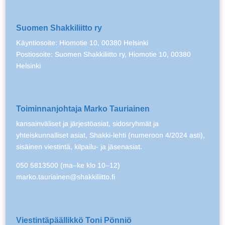
Suomen Shakkiliitto ry
Käyntiosoite: Hiomotie 10, 00380 Helsinki
Postiosoite: Suomen Shakkiliitto ry, Hiomotie 10, 00380
Helsinki
Toiminnanjohtaja Marko Tauriainen
kansainväliset ja järjestöasiat, sidosryhmät ja
yhteiskunnalliset asiat, Shakki-lehti (numeroon 4/2024 asti),
sisäinen viestintä, kilpailu- ja jäsenasiat.
050 5813500 (ma–ke klo 10–12)
marko.tauriainen@shakkiliitto.fi
Viestintäpäällikkö Toni Pönniö