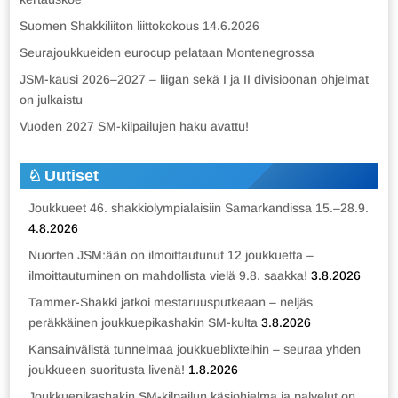
Suomen Shakkiliiton liittokokous 14.6.2026
Seurajoukkueiden eurocup pelataan Montenegrossa
JSM-kausi 2026–2027 – liigan sekä I ja II divisioonan ohjelmat
on julkaistu
Vuoden 2027 SM-kilpailujen haku avattu!
Uutiset
Joukkueet 46. shakkiolympialaisiin Samarkandissa 15.–28.9.
4.8.2026
Nuorten JSM:ään on ilmoittautunut 12 joukkuetta –
ilmoittautuminen on mahdollista vielä 9.8. saakka!
3.8.2026
Tammer-Shakki jatkoi mestaruusputkeaan – neljäs
peräkkäinen joukkuepikashakin SM-kulta
3.8.2026
Kansainvälistä tunnelmaa joukkueblixteihin – seuraa yhden
joukkueen suoritusta livenä!
1.8.2026
Joukkuepikashakin SM-kilpailun käsiohjelma ja palvelut on