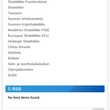
Shakkiliitto Facebookissa
ShakkiNet
Tasaselo
Suomen tehtäväniekat
Suomen Kirjeshakkiliitto
Maailman Shakkiliitto FIDE
Euroopan Shakkiliitto ECU
Helsingin Shakkiliitto
Chess Results
Selolista
Elolista
Selo- ja suorituslukulaskuri
Olympiakomitea
SUEK
RSS
No feed items found.