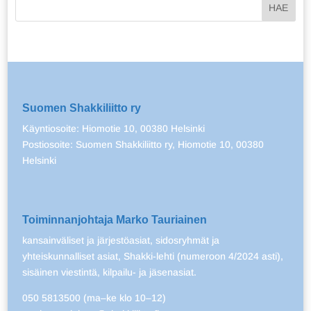
Suomen Shakkiliitto ry
Käyntiosoite: Hiomotie 10, 00380 Helsinki
Postiosoite: Suomen Shakkiliitto ry, Hiomotie 10, 00380
Helsinki
Toiminnanjohtaja Marko Tauriainen
kansainväliset ja järjestöasiat, sidosryhmät ja
yhteiskunnalliset asiat, Shakki-lehti (numeroon 4/2024 asti),
sisäinen viestintä, kilpailu- ja jäsenasiat.
050 5813500 (ma–ke klo 10–12)