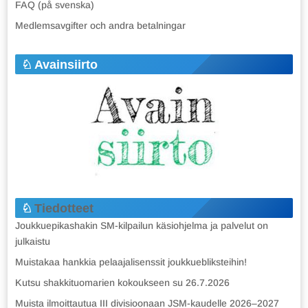
FAQ (på svenska)
Medlemsavgifter och andra betalningar
Avainsiirto
Tiedotteet
Joukkuepikashakin SM-kilpailun käsiohjelma ja palvelut on
julkaistu
Muistakaa hankkia pelaajalisenssit joukkuebliksteihin!
Kutsu shakkituomarien kokoukseen su 26.7.2026
Muista ilmoittautua III divisioonaan JSM-kaudelle 2026–2027