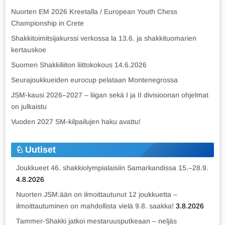
Nuorten EM 2026 Kreetalla / European Youth Chess
Championship in Crete
Shakkitoimitsijakurssi verkossa la 13.6. ja shakkituomarien
kertauskoe
Suomen Shakkiliiton liittokokous 14.6.2026
Seurajoukkueiden eurocup pelataan Montenegrossa
JSM-kausi 2026–2027 – liigan sekä I ja II divisioonan ohjelmat
on julkaistu
Vuoden 2027 SM-kilpailujen haku avattu!
Uutiset
Joukkueet 46. shakkiolympialaisiin Samarkandissa 15.–28.9.
4.8.2026
Nuorten JSM:ään on ilmoittautunut 12 joukkuetta –
ilmoittautuminen on mahdollista vielä 9.8. saakka!
3.8.2026
Tammer-Shakki jatkoi mestaruusputkeaan – neljäs