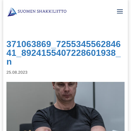
371063869_7255345562846
41_8924155407228601938_
n
25.08.2023