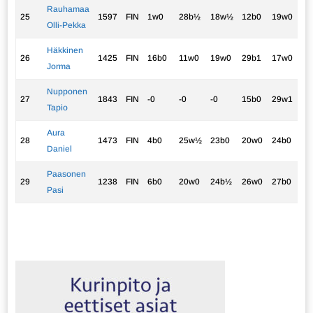
Rauhamaa
25
1597
FIN
1w0
28b½
18w½
12b0
19w0
1.
Olli-Pekka
Häkkinen
26
1425
FIN
16b0
11w0
19w0
29b1
17w0
1.
Jorma
Nupponen
27
1843
FIN
-0
-0
-0
15b0
29w1
1.
Tapio
Aura
28
1473
FIN
4b0
25w½
23b0
20w0
24b0
0.
Daniel
Paasonen
29
1238
FIN
6b0
20w0
24b½
26w0
27b0
0.
Pasi