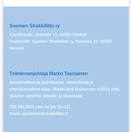
Suomen Shakkiliitto ry
Käyntiosoite: Hiomotie 10, 00380 Helsinki
Postiosoite: Suomen Shakkiliitto ry, Hiomotie 10, 00380
Helsinki
Toiminnanjohtaja Marko Tauriainen
kansainväliset ja järjestöasiat, sidosryhmät ja
yhteiskunnalliset asiat, Shakki-lehti (numeroon 4/2024 asti),
sisäinen viestintä, kilpailu- ja jäsenasiat.
050 5813500 (ma–ke klo 10–12)
marko.tauriainen@shakkiliitto.fi