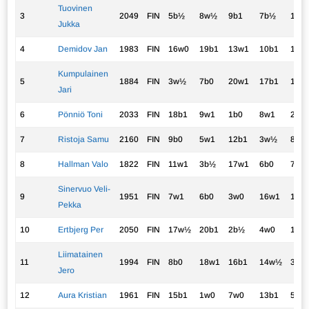
Tuovinen
3
2049
FIN
5b½
8w½
9b1
7b½
11w
Jukka
4
Demidov Jan
1983
FIN
16w0
19b1
13w1
10b1
1b½
Kumpulainen
5
1884
FIN
3w½
7b0
20w1
17b1
12w
Jari
6
Pönniö Toni
2033
FIN
18b1
9w1
1b0
8w1
2w0
7
Ristoja Samu
2160
FIN
9b0
5w1
12b1
3w½
8b½
8
Hallman Valo
1822
FIN
11w1
3b½
17w1
6b0
7w½
Sinervuo Veli-
9
1951
FIN
7w1
6b0
3w0
16w1
14b
Pekka
10
Ertbjerg Per
2050
FIN
17w½
20b1
2b½
4w0
15b
Liimatainen
11
1994
FIN
8b0
18w1
16b1
14w½
3b0
Jero
12
Aura Kristian
1961
FIN
15b1
1w0
7w0
13b1
5b0