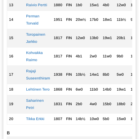
13
Raivio Pertti
1880
FIN
1b0
15w1
4b0
12w0
17w
Perman
14
1951
FIN
20w½
17b0
18w1
11b½
9w0
Torvald
Toropainen
15
1817
FIN
12w0
13b0
19w1
20b1
10w
Jarkko
Kohvakka
16
1817
FIN
4b1
2w0
11w0
9b0
18w
Raimo
Rajaji
17
1938
FIN
10b½
14w1
8b0
5w0
13b-
Suseenthiram
18
Lehtinen Tero
1868
FIN
6w0
11b0
14b0
19w1
16b
Saharinen
19
1831
FIN
2b0
4w0
15b0
18b0
20w
Petri
20
Tikka Erkki
1807
FIN
14b½
10w0
5b0
15w0
19b
B