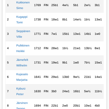
Kukkonen
1
1769
FIN
25b1
4w½
5b1
2w½
3b1
4.
Simo
Kugappi
2
1738
FIN
18w1
8b1
14w½
1b½
13w1
4.
Tomi
Seppänen
3
1771
FIN
7w1
15b1
13w1
14b1
1w0
4.
Ville
Pulkkinen
4
1712
FIN
28w1
1b½
21w1
13b½
8w1
4.
Heikki
Järnefelt
5
1731
FIN
19w1
9b1
1w0
7b½
15w1
3.
Wilhelm
Kujasalo
6
1641
FIN
29w1
13b0
9w½
21b1
14w1
3.
Marjatta
Kyburz
7
1630
FIN
3b0
24w1
16b1
5w½
11b½
3.
Peter
Järvinen
8
1694
FIN
22b1
2w0
20b1
10w1
4b0
3.
Seppo