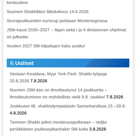
kertauskoe
Suomen Shakkiliiton liittokokous 14.6.2026
Seurajoukkueiden eurocup pelataan Montenegrossa
JSM-kausi 2026–2027 – liigan sekä I ja II divisioonan ohjelmat
on julkaistu
Vuoden 2027 SM-kilpailujen haku avattu!
Uutiset
Vantaan Kesälava, Myyr York Park: Shakki-työpaja
20.8.2026
7.8.2026
Nuorten JSM:ään on ilmoittautunut 14 joukkuetta –
ilmoittautuminen on mahdollista vielä 9.8. saakka!
7.8.2026
Joukkueet 46. shakkiolympialaisiin Samarkandissa 15.–28.9.
4.8.2026
Tammer-Shakki jatkoi mestaruusputkeaan – neljäs
peräkkäinen joukkuepikashakin SM-kulta
3.8.2026