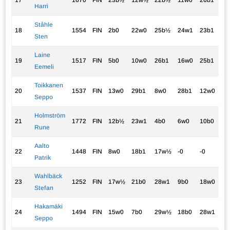
17
1670
FIN
23b½
12w½
22b½
11w0
26b1
2.
Harri
Ståhle
18
1554
FIN
2b0
22w0
25b½
24w1
23b1
2.
Sten
Laine
19
1517
FIN
5b0
10w0
26b1
16w0
25b1
2.
Eemeli
Toikkanen
20
1537
FIN
13w0
29b1
8w0
28b1
12w0
2.
Seppo
Holmström
21
1772
FIN
12b½
23w1
4b0
6w0
10b0
1.
Rune
Aalto
22
1448
FIN
8w0
18b1
17w½
-0
-0
1.
Patrik
Wahlbäck
23
1252
FIN
17w½
21b0
28w1
9b0
18w0
1.
Stefan
Hakamäki
24
1494
FIN
15w0
7b0
29w½
18b0
28w1
1.
Seppo