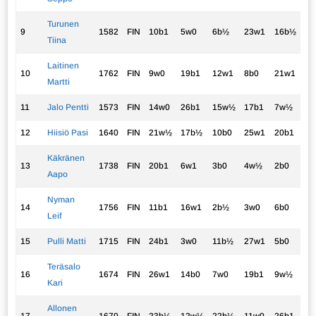
Turunen
9
1582
FIN
10b1
5w0
6b½
23w1
16b½
3.
Tiina
Laitinen
10
1762
FIN
9w0
19b1
12w1
8b0
21w1
3.
Martti
11
Jalo Pentti
1573
FIN
14w0
26b1
15w½
17b1
7w½
3.
12
Hiisiö Pasi
1640
FIN
21w½
17b½
10b0
25w1
20b1
3.
Käkränen
13
1738
FIN
20b1
6w1
3b0
4w½
2b0
2.
Aapo
Nyman
14
1756
FIN
11b1
16w1
2b½
3w0
6b0
2.
Leif
15
Pulli Matti
1715
FIN
24b1
3w0
11b½
27w1
5b0
2.
Teräsalo
16
1674
FIN
26w1
14b0
7w0
19b1
9w½
2.
Kari
Allonen