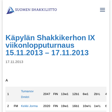
Käpylän Shakkikerhon IX
viikonlopputurnaus
15.11.2013 – 17.11.2013
17.11.2013
A
Tumanov
1
2047
FIN
13w1
12b1
6w1
2b½
4w½
Dmitri
2
FM
Kekki Jorma
2020
FIN
19w1
16b1
10w½
1w½
6b1