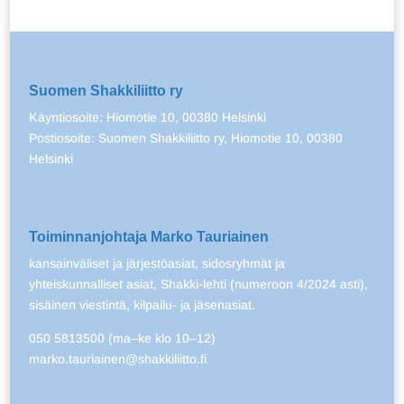
Suomen Shakkiliitto ry
Käyntiosoite: Hiomotie 10, 00380 Helsinki
Postiosoite: Suomen Shakkiliitto ry, Hiomotie 10, 00380
Helsinki
Toiminnanjohtaja Marko Tauriainen
kansainväliset ja järjestöasiat, sidosryhmät ja
yhteiskunnalliset asiat, Shakki-lehti (numeroon 4/2024 asti),
sisäinen viestintä, kilpailu- ja jäsenasiat.
050 5813500 (ma–ke klo 10–12)
marko.tauriainen@shakkiliitto.fi