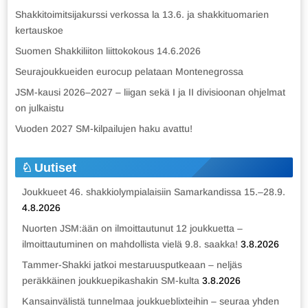
Shakkitoimitsijakurssi verkossa la 13.6. ja shakkituomarien
kertauskoe
Suomen Shakkiliiton liittokokous 14.6.2026
Seurajoukkueiden eurocup pelataan Montenegrossa
JSM-kausi 2026–2027 – liigan sekä I ja II divisioonan ohjelmat
on julkaistu
Vuoden 2027 SM-kilpailujen haku avattu!
Uutiset
Joukkueet 46. shakkiolympialaisiin Samarkandissa 15.–28.9.
4.8.2026
Nuorten JSM:ään on ilmoittautunut 12 joukkuetta –
ilmoittautuminen on mahdollista vielä 9.8. saakka!
3.8.2026
Tammer-Shakki jatkoi mestaruusputkeaan – neljäs
peräkkäinen joukkuepikashakin SM-kulta
3.8.2026
Kansainvälistä tunnelmaa joukkueblixteihin – seuraa yhden