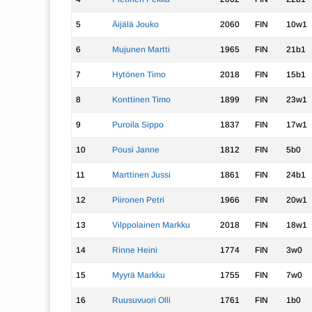
5
Äijälä Jouko
2060
FIN
10w1
6
Mujunen Martti
1965
FIN
21b1
7
Hytönen Timo
2018
FIN
15b1
8
Konttinen Timo
1899
FIN
23w1
9
Puroila Sippo
1837
FIN
17w1
10
Pousi Janne
1812
FIN
5b0
11
Marttinen Jussi
1861
FIN
24b1
12
Piironen Petri
1966
FIN
20w1
13
Vilppolainen Markku
2018
FIN
18w1
14
Rinne Heini
1774
FIN
3w0
15
Myyrä Markku
1755
FIN
7w0
16
Ruusuvuori Olli
1761
FIN
1b0