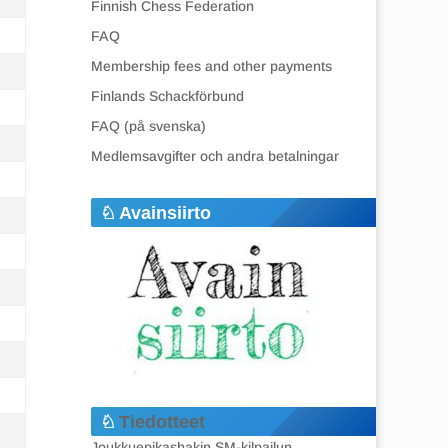
Finnish Chess Federation
FAQ
Membership fees and other payments
Finlands Schackförbund
FAQ (på svenska)
Medlemsavgifter och andra betalningar
Avainsiirto
Tiedotteet
Joukkuepikashakin SM-kilpailun