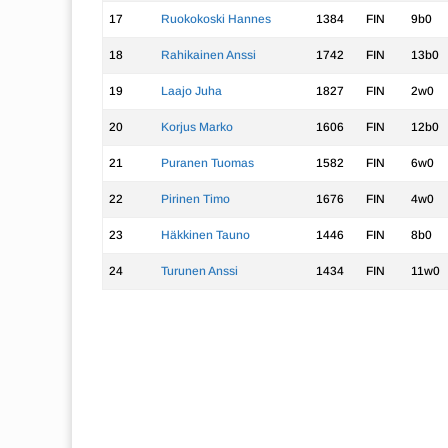
17
Ruokokoski Hannes
1384
FIN
9b0
18
Rahikainen Anssi
1742
FIN
13b0
19
Laajo Juha
1827
FIN
2w0
20
Korjus Marko
1606
FIN
12b0
21
Puranen Tuomas
1582
FIN
6w0
22
Pirinen Timo
1676
FIN
4w0
23
Häkkinen Tauno
1446
FIN
8b0
24
Turunen Anssi
1434
FIN
11w0