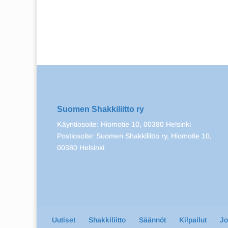
Suomen Shakkiliitto ry
Käyntiosoite: Hiomotie 10, 00380 Helsinki
Postiosoite: Suomen Shakkiliitto ry, Hiomotie 10,
00380 Helsinki
Uutiset
Shakkiliitto
Säännöt
Kilpailut
J