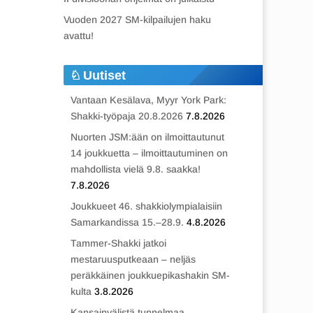
Vuoden 2027 SM-kilpailujen haku
avattu!
Uutiset
Vantaan Kesälava, Myyr York Park:
Shakki-työpaja 20.8.2026
7.8.2026
Nuorten JSM:ään on ilmoittautunut
14 joukkuetta – ilmoittautuminen on
mahdollista vielä 9.8. saakka!
7.8.2026
Joukkueet 46. shakkiolympialaisiin
Samarkandissa 15.–28.9.
4.8.2026
Tammer-Shakki jatkoi
mestaruusputkeaan – neljäs
peräkkäinen joukkuepikashakin SM-
kulta
3.8.2026
Kansainvälistä tunnelmaa