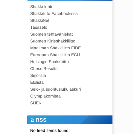
Shakki-lehti
Shakkiliitto Facebookissa
ShakkiNet
Tasaselo
Suomen tehtäväniekat
Suomen Kirjeshakkiliitto
Maailman Shakkiliitto FIDE
Euroopan Shakkiliitto ECU
Helsingin Shakkiliitto
Chess Results
Selolista
Elolista
Selo- ja suorituslukulaskuri
Olympiakomitea
SUEK
RSS
No feed items found.