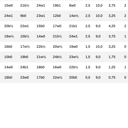
15w0
21b½
24w1
19b1
8w0
2,5
10,0
3,75
2
24w1
9b0
23w1
12b0
14w½
2,5
10,0
3,25
2
20b½
22w1
15b0
17w0
21b1
2,5
9,0
4,25
2
19w½
15b½
14w0
21b½
24w1
2,5
9,0
3,75
1
16b0
17w½
22b½
20w½
19w0
1,5
10,0
3,25
0
10b0
19b0
21w½
24b½
23w½
1,5
9,0
1,75
0
14w0
24b1
18b0
16w0
22b½
1,5
9,0
1,25
1
18b0
23w0
17b0
22w½
20b0
0,5
9,0
0,75
0