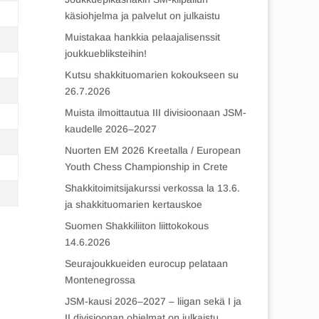
käsiohjelma ja palvelut on julkaistu
Muistakaa hankkia pelaajalisenssit
joukkuebliksteihin!
Kutsu shakkituomarien kokoukseen su
26.7.2026
Muista ilmoittautua III divisioonaan JSM-
kaudelle 2026–2027
Nuorten EM 2026 Kreetalla / European
Youth Chess Championship in Crete
Shakkitoimitsijakurssi verkossa la 13.6.
ja shakkituomarien kertauskoe
Suomen Shakkiliiton liittokokous
14.6.2026
Seurajoukkueiden eurocup pelataan
Montenegrossa
JSM-kausi 2026–2027 – liigan sekä I ja
II divisioonan ohjelmat on julkaistu