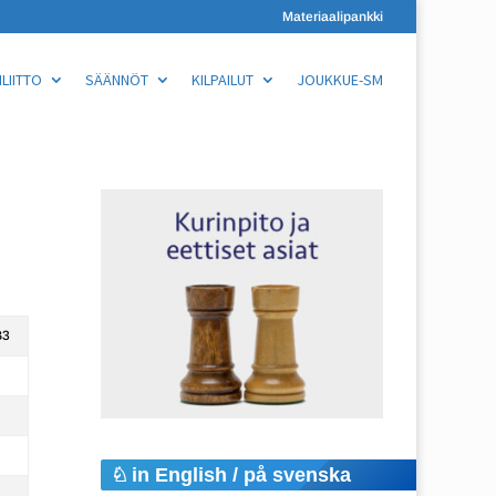
Materiaalipankki
LIITTO
SÄÄNNÖT
KILPAILUT
JOUKKUE-SM
B3
in English / på svenska