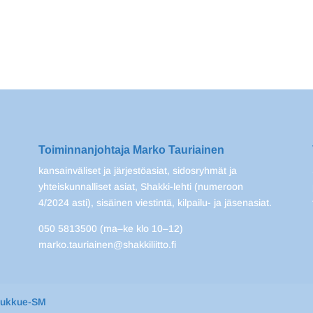
Toiminnanjohtaja Marko Tauriainen
kansainväliset ja järjestöasiat, sidosryhmät ja
yhteiskunnalliset asiat, Shakki-lehti (numeroon
4/2024 asti), sisäinen viestintä, kilpailu- ja jäsenasiat.
050 5813500 (ma–ke klo 10–12)
marko.tauriainen@shakkiliitto.fi
oukkue-SM