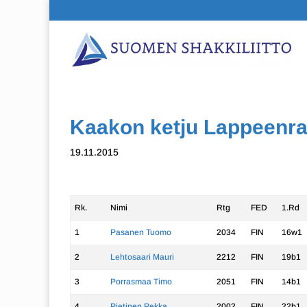
Kaakon ketju Lappeenra
19.11.2015
Rk.
Nimi
Rtg
FED
1.Rd
1
Pasanen Tuomo
2034
FIN
16w1
2
Lehtosaari Mauri
2212
FIN
19b1
3
Porrasmaa Timo
2051
FIN
14b1
4
Pietinen Pekka
2002
FIN
22b1