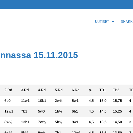
UUTISET
SHAKKI
nnassa 15.11.2015
2.Rd
3.Rd
4.Rd
5.Rd
6.Rd
p.
TB1
TB2
T
6b0
11w1
10b1
2w½
5w1
4,5
15,0
15,75
4
12w1
7b1
5w0
1b½
6b1
4,5
14,5
15,25
4
8w½
13b1
7w½
5b½
9w1
4,5
13,5
14,50
3
5w½
8b½
9w½
7b1
12w1
4,5
13,5
13,50
3