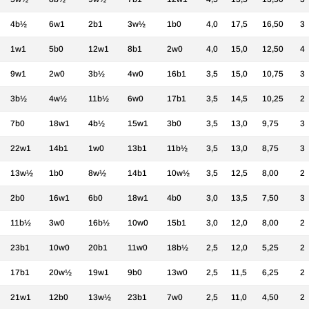
4b½
6w1
2b1
3w½
1b0
4,0
17,5
16,50
3
1w1
5b0
12w1
8b1
2w0
4,0
15,0
12,50
4
9w1
2w0
3b½
4w0
16b1
3,5
15,0
10,75
3
3b½
4w½
11b½
6w0
17b1
3,5
14,5
10,25
2
7b0
18w1
4b½
15w1
3b0
3,5
13,0
9,75
3
22w1
14b1
1w0
13b1
11b½
3,5
13,0
8,75
3
13w½
1b0
8w½
14b1
10w½
3,5
12,5
8,00
2
2b0
16w1
6b0
18w1
4b0
3,0
13,5
7,50
3
11b½
3w0
16b½
10w0
15b1
3,0
12,0
8,00
2
23b1
10w0
20b1
11w0
18b½
2,5
12,0
5,25
2
17b1
20w½
19w1
9b0
13w0
2,5
11,5
6,25
2
21w1
12b0
13w½
23b1
7w0
2,5
11,0
4,50
2