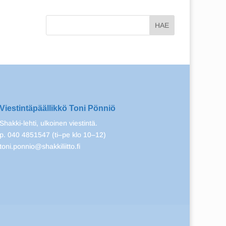
Viestintäpäällikkö Toni Pönniö
Shakki-lehti, ulkoinen viestintä.
p. 040 4851547 (ti–pe klo 10–12)
toni.ponnio@shakkiliitto.fi