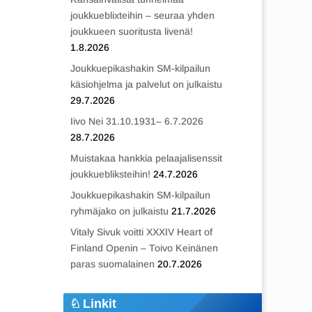
joukkueblixteihin – seuraa yhden
joukkueen suoritusta livenä!
1.8.2026
Joukkuepikashakin SM-kilpailun
käsiohjelma ja palvelut on julkaistu
29.7.2026
Iivo Nei 31.10.1931– 6.7.2026
28.7.2026
Muistakaa hankkia pelaajalisenssit
joukkuebliksteihin!
24.7.2026
Joukkuepikashakin SM-kilpailun
ryhmäjako on julkaistu
21.7.2026
Vitaly Sivuk voitti XXXIV Heart of
Finland Openin – Toivo Keinänen
paras suomalainen
20.7.2026
Linkit