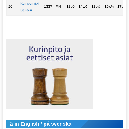
Kumpumäki
20
1337
FIN
16b0
14w0
15b½
19w½
17b0
Santeri
in English / på svenska