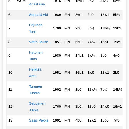
5
WCM
1915
FIN
15w1
9b½
4w½
6w½
8
Anastasia
6
Seppälä Aki
1989
FIN
8w1
2b0
15w1
5b½
1
Pajunen
7
1700
FIN
2b0
8b½
11w½
13b1
1
Toni
8
Vättö Jouko
1851
FIN
6b0
7w½
16b1
15w1
5
Hytönen
9
1980
FIN
14b1
5w½
3b0
4w0
1
Timo
Heikkilä
10
1951
FIN
16b1
1w0
13w1
2b0
6
Antti
Turunen
11
1902
FIN
1b0
16w½
7b½
14b½
9
Tuomo
Seppänen
12
1760
FIN
3b0
13b0
14w0
16w1
1
Jukka
13
Sassi Pekka
1991
FIN
4b0
12w1
10b0
7w0
1