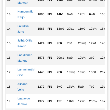
Marwan
Kumpumäki
13
1000
FIN
14b1
9w0
17b1
6w0
10b0
Reijo
Lallukka
14
1566
FIN
13w0
20b1
11w0
12b½
15w½
Juho
Jylhä-Ollila
15
1424
FIN
9b0
7b0
20w½
17w1
14b½
Kaarlo
Laakkonen
16
1575
FIN
20w1
6w0
10b½
3b0
12w0
Markus
Lamminmäki
17
1440
FIN
2b0
18w½
13w0
15b0
20w1
Oiva
Alisaari
18
1272
FIN
3w0
17b½
5w0
7b0
19b½
Vellu
Laajavuo
19
1377
FIN
1w0
11b0
12w0
20b½
18w½
Jaakko