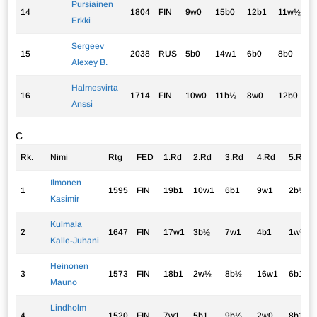
Pursiainen
14
1804
FIN
9w0
15b0
12b1
11w½
7
Erkki
Sergeev
15
2038
RUS
5b0
14w1
6b0
8b0
1
Alexey B.
Halmesvirta
16
1714
FIN
10w0
11b½
8w0
12b0
1
Anssi
C
Rk.
Nimi
Rtg
FED
1.Rd
2.Rd
3.Rd
4.Rd
5.Rd
Ilmonen
1
1595
FIN
19b1
10w1
6b1
9w1
2b½
Kasimir
Kulmala
2
1647
FIN
17w1
3b½
7w1
4b1
1w½
Kalle-Juhani
Heinonen
3
1573
FIN
18b1
2w½
8b½
16w1
6b1
Mauno
Lindholm
4
1520
FIN
7w1
5b1
9b½
2w0
8b1