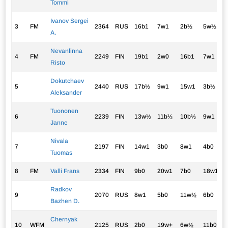
Tommi
Ivanov Sergei
3
FM
2364
RUS
16b1
7w1
2b½
5w½
A.
Nevanlinna
4
FM
2249
FIN
19b1
2w0
16b1
7w1
Risto
Dokutchaev
5
2440
RUS
17b½
9w1
15w1
3b½
Aleksander
Tuononen
6
2239
FIN
13w½
11b½
10b½
9w1
Janne
Nivala
7
2197
FIN
14w1
3b0
8w1
4b0
Tuomas
8
FM
Valli Frans
2334
FIN
9b0
20w1
7b0
18w1
Radkov
9
2070
RUS
8w1
5b0
11w½
6b0
Bazhen D.
Chernyak
10
WFM
2125
RUS
2b0
19w+
6w½
11b0