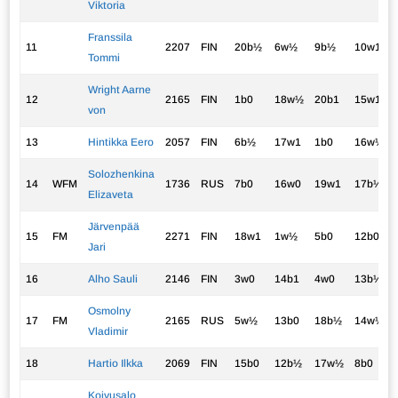
Viktoria
Franssila
11
2207
FIN
20b½
6w½
9b½
10w1
Tommi
Wright Aarne
12
2165
FIN
1b0
18w½
20b1
15w1
von
13
Hintikka Eero
2057
FIN
6b½
17w1
1b0
16w½
Solozhenkina
14
WFM
1736
RUS
7b0
16w0
19w1
17b½
Elizaveta
Järvenpää
15
FM
2271
FIN
18w1
1w½
5b0
12b0
Jari
16
Alho Sauli
2146
FIN
3w0
14b1
4w0
13b½
Osmolny
17
FM
2165
RUS
5w½
13b0
18b½
14w½
Vladimir
18
Hartio Ilkka
2069
FIN
15b0
12b½
17w½
8b0
Koivusalo