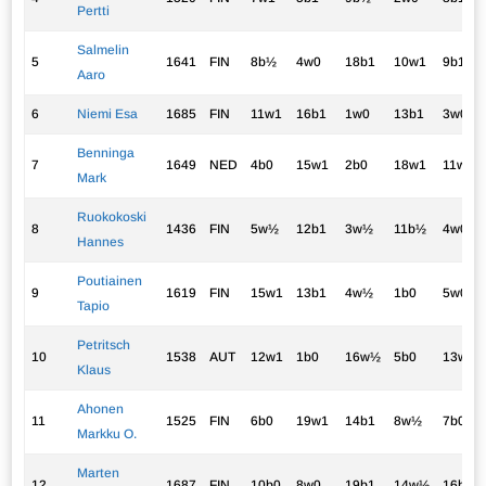
Pertti
Salmelin
5
1641
FIN
8b½
4w0
18b1
10w1
9b1
Aaro
6
Niemi Esa
1685
FIN
11w1
16b1
1w0
13b1
3w0
Benninga
7
1649
NED
4b0
15w1
2b0
18w1
11w1
Mark
Ruokokoski
8
1436
FIN
5w½
12b1
3w½
11b½
4w0
Hannes
Poutiainen
9
1619
FIN
15w1
13b1
4w½
1b0
5w0
Tapio
Petritsch
10
1538
AUT
12w1
1b0
16w½
5b0
13w1
Klaus
Ahonen
11
1525
FIN
6b0
19w1
14b1
8w½
7b0
Markku O.
Marten
12
1687
FIN
10b0
8w0
19b1
14w½
16b1