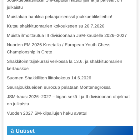
Joukkuepikashakin SM-kilpailun käsiohjelma ja palvelut on
julkaistu
Muistakaa hankkia pelaajalisenssit joukkuebliksteihin!
Kutsu shakkituomarien kokoukseen su 26.7.2026
Muista ilmoittautua III divisioonaan JSM-kaudelle 2026–2027
Nuorten EM 2026 Kreetalla / European Youth Chess
Championship in Crete
Shakkitoimitsijakurssi verkossa la 13.6. ja shakkituomarien
kertauskoe
Suomen Shakkiliiton liittokokous 14.6.2026
Seurajoukkueiden eurocup pelataan Montenegrossa
JSM-kausi 2026–2027 – liigan sekä I ja II divisioonan ohjelmat
on julkaistu
Vuoden 2027 SM-kilpailujen haku avattu!
Uutiset