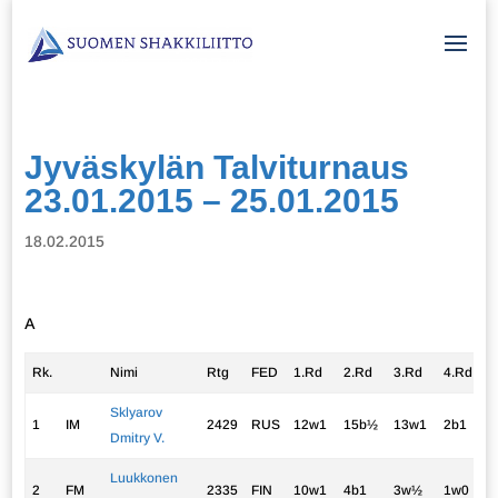
Jyväskylän Talviturnaus
23.01.2015 – 25.01.2015
18.02.2015
A
Rk.
Nimi
Rtg
FED
1.Rd
2.Rd
3.Rd
4.Rd
Sklyarov
1
IM
2429
RUS
12w1
15b½
13w1
2b1
Dmitry V.
Luukkonen
2
FM
2335
FIN
10w1
4b1
3w½
1w0