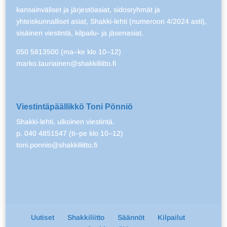
kansainväliset ja järjestöasiat, sidosryhmät ja
yhteiskunnalliset asiat, Shakki-lehti (numeroon 4/2024 asti),
sisäinen viestintä, kilpailu- ja jäsenasiat.
050 5813500 (ma–ke klo 10–12)
marko.tauriainen@shakkiliitto.fi
Viestintäpäällikkö Toni Pönniö
Shakki-lehti, ulkoinen viestintä.
p. 040 4851547 (ti–pe klo 10–12)
toni.ponnio@shakkiliitto.fi
Uutiset
Shakkiliitto
Säännöt
Kilpailut