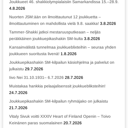
Joukkueet 46. shakkiolympialaisiin Samarkandissa 15.–28.9.
4.8.2026
Nuorten JSM:ään on ilmoittautunut 12 joukkuetta –
ilmoittautuminen on mahdollista vielä 9.8. saakka!
3.8.2026
Tammer-Shakki jatkoi mestaruusputkeaan – neljäs
peräkkäinen joukkuepikashakin SM-kulta
3.8.2026
Kansainvälistä tunnelmaa joukkueblixteihin – seuraa yhden
joukkueen suoritusta livenä!
1.8.2026
Joukkuepikashakin SM-kilpailun käsiohjelma ja palvelut on
julkaistu
29.7.2026
Iivo Nei 31.10.1931– 6.7.2026
28.7.2026
Muistakaa hankkia pelaajalisenssit joukkuebliksteihin!
24.7.2026
Joukkuepikashakin SM-kilpailun ryhmäjako on julkaistu
21.7.2026
Vitaly Sivuk voitti XXXIV Heart of Finland Openin – Toivo
Keinänen paras suomalainen
20.7.2026