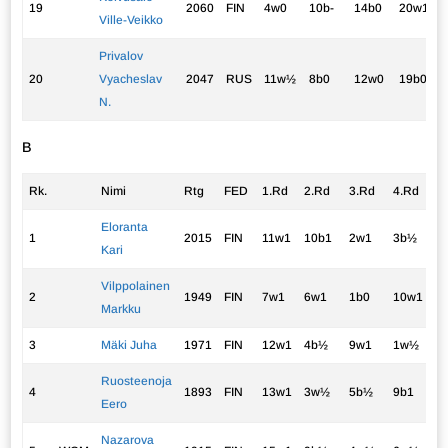
19
2060
FIN
4w0
10b-
14b0
20w1
Ville-Veikko
Privalov
20
Vyacheslav
2047
RUS
11w½
8b0
12w0
19b0
N.
B
Rk.
Nimi
Rtg
FED
1.Rd
2.Rd
3.Rd
4.Rd
5
Eloranta
1
2015
FIN
11w1
10b1
2w1
3b½
4
Kari
Vilppolainen
2
1949
FIN
7w1
6w1
1b0
10w1
3
Markku
3
Mäki Juha
1971
FIN
12w1
4b½
9w1
1w½
2
Ruosteenoja
4
1893
FIN
13w1
3w½
5b½
9b1
1
Eero
Nazarova