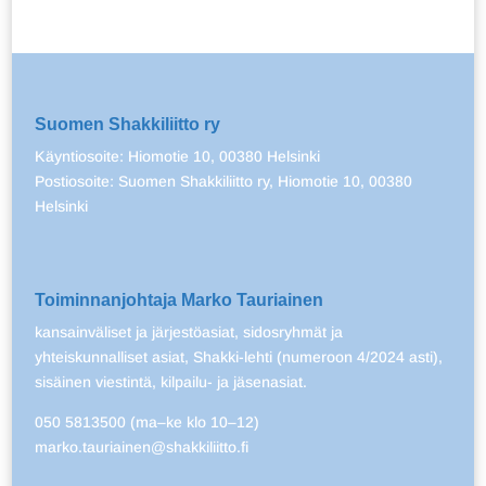
Suomen Shakkiliitto ry
Käyntiosoite: Hiomotie 10, 00380 Helsinki
Postiosoite: Suomen Shakkiliitto ry, Hiomotie 10, 00380
Helsinki
Toiminnanjohtaja Marko Tauriainen
kansainväliset ja järjestöasiat, sidosryhmät ja
yhteiskunnalliset asiat, Shakki-lehti (numeroon 4/2024 asti),
sisäinen viestintä, kilpailu- ja jäsenasiat.
050 5813500 (ma–ke klo 10–12)
marko.tauriainen@shakkiliitto.fi