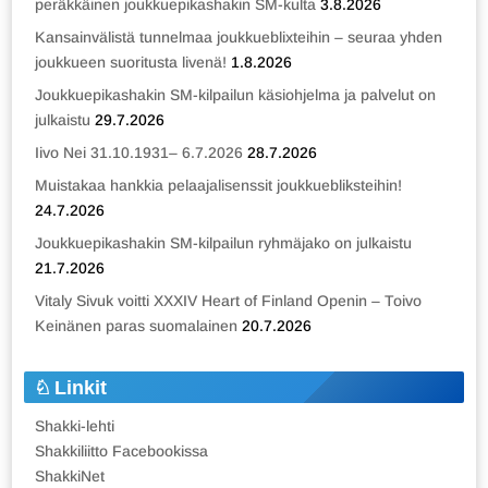
peräkkäinen joukkuepikashakin SM-kulta
3.8.2026
Kansainvälistä tunnelmaa joukkueblixteihin – seuraa yhden
joukkueen suoritusta livenä!
1.8.2026
Joukkuepikashakin SM-kilpailun käsiohjelma ja palvelut on
julkaistu
29.7.2026
Iivo Nei 31.10.1931– 6.7.2026
28.7.2026
Muistakaa hankkia pelaajalisenssit joukkuebliksteihin!
24.7.2026
Joukkuepikashakin SM-kilpailun ryhmäjako on julkaistu
21.7.2026
Vitaly Sivuk voitti XXXIV Heart of Finland Openin – Toivo
Keinänen paras suomalainen
20.7.2026
Linkit
Shakki-lehti
Shakkiliitto Facebookissa
ShakkiNet