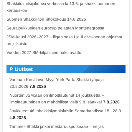
Shakkitoimitsijakurssi verkossa la 13.6. ja shakkituomarien
kertauskoe
Suomen Shakkiliiton liittokokous 14.6.2026
Seurajoukkueiden eurocup pelataan Montenegrossa
JSM-kausi 2026–2027 – liigan sekä I ja II divisioonan ohjelmat
on julkaistu
Vuoden 2027 SM-kilpailujen haku avattu!
Uutiset
Vantaan Kesälava, Myyr York Park: Shakki-työpaja
20.8.2026
7.8.2026
Nuorten JSM:ään on ilmoittautunut 14 joukkuetta –
ilmoittautuminen on mahdollista vielä 9.8. saakka!
7.8.2026
Joukkueet 46. shakkiolympialaisiin Samarkandissa 15.–28.9.
4.8.2026
Tammer-Shakki jatkoi mestaruusputkeaan – neljäs