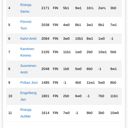
Ristoja
4
2171
FIN
5b1
9w1
1b½
2w½
3b0
10
Samu
Pönniö
5
2038
FIN
4w0
8b1
3w1
9b1
7w1
1w
Toni
6
Kahri Antti
2084
FIN
3w0
10b1
8w1
1w0
-1
2b
Karvinen
7
2105
FIN
11b1
1w0
2b0
10w1
5b0
-1
Kimmo
Suominen
8
2048
FIN
1b0
5w0
6b0
-1
9w1
11
Antti
9
Pollari Joni
1485
FIN
-1
4b0
11w1
5w0
8b0
3w
Engelberg
10
1801
FIN
2b0
6w0
-1
7b0
11b1
4w
Jan
Ristoja
11
1614
FIN
7w0
-1
9b0
3b0
10w0
8w
Aulikki