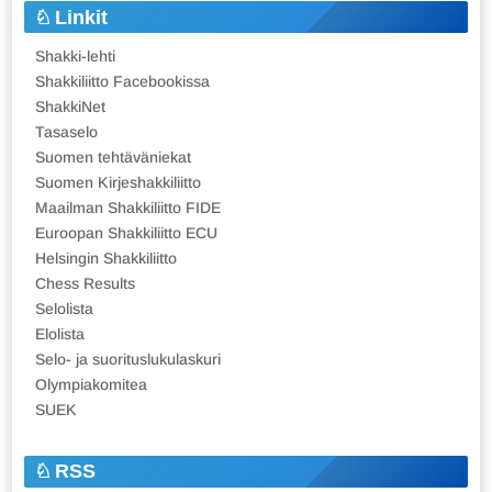
Linkit
Shakki-lehti
Shakkiliitto Facebookissa
ShakkiNet
Tasaselo
Suomen tehtäväniekat
Suomen Kirjeshakkiliitto
Maailman Shakkiliitto FIDE
Euroopan Shakkiliitto ECU
Helsingin Shakkiliitto
Chess Results
Selolista
Elolista
Selo- ja suorituslukulaskuri
Olympiakomitea
SUEK
RSS