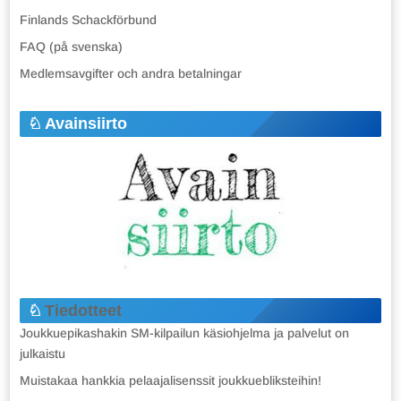
Finlands Schackförbund
FAQ (på svenska)
Medlemsavgifter och andra betalningar
Avainsiirto
Tiedotteet
Joukkuepikashakin SM-kilpailun käsiohjelma ja palvelut on
julkaistu
Muistakaa hankkia pelaajalisenssit joukkuebliksteihin!