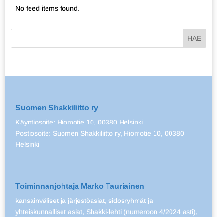
No feed items found.
Suomen Shakkiliitto ry
Käyntiosoite: Hiomotie 10, 00380 Helsinki
Postiosoite: Suomen Shakkiliitto ry, Hiomotie 10, 00380
Helsinki
Toiminnanjohtaja Marko Tauriainen
kansainväliset ja järjestöasiat, sidosryhmät ja
yhteiskunnalliset asiat, Shakki-lehti (numeroon 4/2024 asti),