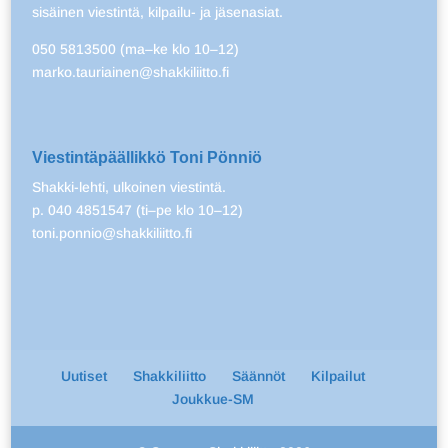
sisäinen viestintä, kilpailu- ja jäsenasiat.
050 5813500 (ma–ke klo 10–12)
marko.tauriainen@shakkiliitto.fi
Viestintäpäällikkö Toni Pönniö
Shakki-lehti, ulkoinen viestintä.
p. 040 4851547 (ti–pe klo 10–12)
toni.ponnio@shakkiliitto.fi
Uutiset
Shakkiliitto
Säännöt
Kilpailut
Joukkue-SM