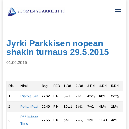
Jyrki Parkkisen nopean
shakin turnaus 29.5.2015
01.06.2015
Rk.
Nimi
Rtg
FED
1.Rd
2.Rd
3.Rd
4.Rd
5.Rd
6.R
1
Ristoja Jan
2262
FIN
8w1
7b1
4w½
6b1
2w½
5b
2
Pollari Pasi
2149
FIN
10w1
3b½
7w1
4b½
1b½
6w
Pääkkönen
3
2265
FIN
6b1
2w½
5b0
11w1
4w1
9b
Timo