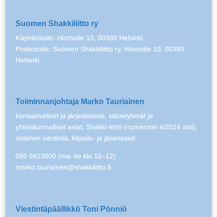
Suomen Shakkiliitto ry
Käyntiosoite: Hiomotie 10, 00380 Helsinki
Postiosoite: Suomen Shakkiliitto ry, Hiomotie 10, 00380
Helsinki
Toiminnanjohtaja Marko Tauriainen
kansainväliset ja järjestöasiat, sidosryhmät ja
yhteiskunnalliset asiat, Shakki-lehti (numeroon 4/2024 asti),
sisäinen viestintä, kilpailu- ja jäsenasiat.
050 5813500 (ma–ke klo 10–12)
marko.tauriainen@shakkiliitto.fi
Viestintäpäällikkö Toni Pönniö