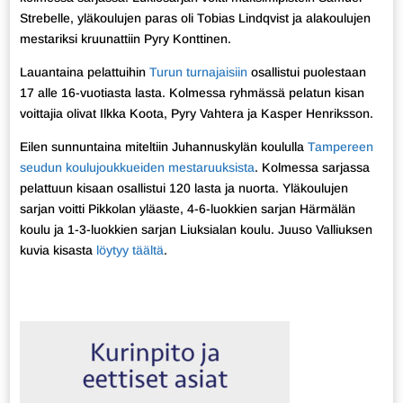
Strebelle, yläkoulujen paras oli Tobias Lindqvist ja alakoulujen
mestariksi kruunattiin Pyry Konttinen.
Lauantaina pelattuihin
Turun turnajaisiin
osallistui puolestaan
17 alle 16-vuotiasta lasta. Kolmessa ryhmässä pelatun kisan
voittajia olivat Ilkka Koota, Pyry Vahtera ja Kasper Henriksson.
Eilen sunnuntaina miteltiin Juhannuskylän koululla
Tampereen
seudun koulujoukkueiden mestaruuksista
. Kolmessa sarjassa
pelattuun kisaan osallistui 120 lasta ja nuorta. Yläkoulujen
sarjan voitti Pikkolan yläaste, 4-6-luokkien sarjan Härmälän
koulu ja 1-3-luokkien sarjan Liuksialan koulu. Juuso Valliuksen
kuvia kisasta
löytyy täältä
.