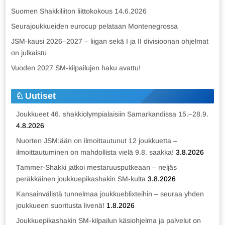
Suomen Shakkiliiton liittokokous 14.6.2026
Seurajoukkueiden eurocup pelataan Montenegrossa
JSM-kausi 2026–2027 – liigan sekä I ja II divisioonan ohjelmat
on julkaistu
Vuoden 2027 SM-kilpailujen haku avattu!
Uutiset
Joukkueet 46. shakkiolympialaisiin Samarkandissa 15.–28.9.
4.8.2026
Nuorten JSM:ään on ilmoittautunut 12 joukkuetta –
ilmoittautuminen on mahdollista vielä 9.8. saakka!
3.8.2026
Tammer-Shakki jatkoi mestaruusputkeaan – neljäs
peräkkäinen joukkuepikashakin SM-kulta
3.8.2026
Kansainvälistä tunnelmaa joukkueblixteihin – seuraa yhden
joukkueen suoritusta livenä!
1.8.2026
Joukkuepikashakin SM-kilpailun käsiohjelma ja palvelut on