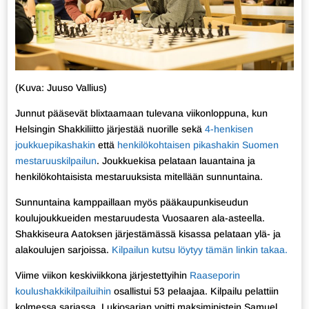
(Kuva: Juuso Vallius)
Junnut pääsevät blixtaamaan tulevana viikonloppuna, kun
Helsingin Shakkiliitto järjestää nuorille sekä
4-henkisen
joukkuepikashakin
että
henkilökohtaisen pikashakin Suomen
mestaruuskilpailun
. Joukkuekisa pelataan lauantaina ja
henkilökohtaisista mestaruuksista mitellään sunnuntaina.
Sunnuntaina kamppaillaan myös pääkaupunkiseudun
koulujoukkueiden mestaruudesta Vuosaaren ala-asteella.
Shakkiseura Aatoksen järjestämässä kisassa pelataan ylä- ja
alakoulujen sarjoissa.
Kilpailun kutsu löytyy tämän linkin takaa.
Viime viikon keskiviikkona järjestettyihin
Raaseporin
koulushakkikilpailuihin
osallistui 53 pelaajaa. Kilpailu pelattiin
kolmessa sarjassa. Lukiosarjan voitti maksimipistein Samuel