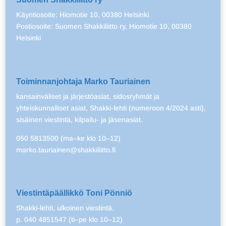
Käyntiosoite: Hiomotie 10, 00380 Helsinki
Postiosoite: Suomen Shakkiliitto ry, Hiomotie 10, 00380
Helsinki
Toiminnanjohtaja Marko Tauriainen
kansainväliset ja järjestöasiat, sidosryhmät ja
yhteiskunnalliset asiat, Shakki-lehti (numeroon 4/2024 asti),
sisäinen viestintä, kilpailu- ja jäsenasiat.
050 5813500 (ma–ke klo 10–12)
marko.tauriainen@shakkiliitto.fi
Viestintäpäällikkö Toni Pönniö
Shakki-lehti, ulkoinen viestintä.
p. 040 4851547 (ti–pe klo 10–12)