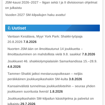
JSM-kausi 2026–2027 – liigan sekä I ja II divisioonan ohjelmat
on julkaistu
Vuoden 2027 SM-kilpailujen haku avattu!
Uutiset
Vantaan Kesälava, Myyr York Park: Shakki-työpaja
20.8.2026
7.8.2026
Nuorten JSM:ään on ilmoittautunut 14 joukkuetta –
ilmoittautuminen on mahdollista vielä 9.8. saakka!
7.8.2026
Joukkueet 46. shakkiolympialaisiin Samarkandissa 15.–28.9.
4.8.2026
Tammer-Shakki jatkoi mestaruusputkeaan – neljäs
peräkkäinen joukkuepikashakin SM-kulta
3.8.2026
Kansainvälistä tunnelmaa joukkueblixteihin – seuraa yhden
joukkueen suoritusta livenä!
1.8.2026
Joukkuepikashakin SM-kilpailun käsiohjelma ja palvelut on
julkaistu
29.7.2026