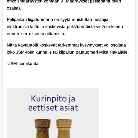
erikoismääräysten kohtaan 9 (Määräykset pelitapahtumien
osalta).
Pelipaikan liigatuomarin on syytä muistuttaa pelaajia
elektronisia laitteita koskevista pelisäännöistä vielä erikseen
ennen kierroksen aloittamista.
Näitä käytäntöjä koskevat tarkemmat kysymykset voi osoittaa
joko JSM-toimikunnalle tai kilpailun päätuomari Mika Hakalalle.
-JSM-toimikunta