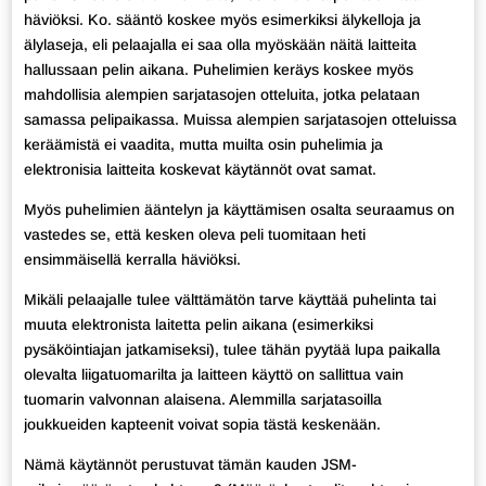
häviöksi. Ko. sääntö koskee myös esimerkiksi älykelloja ja
älylaseja, eli pelaajalla ei saa olla myöskään näitä laitteita
hallussaan pelin aikana. Puhelimien keräys koskee myös
mahdollisia alempien sarjatasojen otteluita, jotka pelataan
samassa pelipaikassa. Muissa alempien sarjatasojen otteluissa
keräämistä ei vaadita, mutta muilta osin puhelimia ja
elektronisia laitteita koskevat käytännöt ovat samat.
Myös puhelimien ääntelyn ja käyttämisen osalta seuraamus on
vastedes se, että kesken oleva peli tuomitaan heti
ensimmäisellä kerralla häviöksi.
Mikäli pelaajalle tulee välttämätön tarve käyttää puhelinta tai
muuta elektronista laitetta pelin aikana (esimerkiksi
pysäköintiajan jatkamiseksi), tulee tähän pyytää lupa paikalla
olevalta liigatuomarilta ja laitteen käyttö on sallittua vain
tuomarin valvonnan alaisena. Alemmilla sarjatasoilla
joukkueiden kapteenit voivat sopia tästä keskenään.
Nämä käytännöt perustuvat tämän kauden JSM-