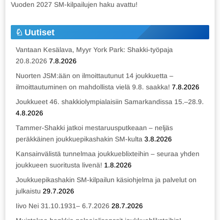
Vuoden 2027 SM-kilpailujen haku avattu!
Uutiset
Vantaan Kesälava, Myyr York Park: Shakki-työpaja
20.8.2026
7.8.2026
Nuorten JSM:ään on ilmoittautunut 14 joukkuetta –
ilmoittautuminen on mahdollista vielä 9.8. saakka!
7.8.2026
Joukkueet 46. shakkiolympialaisiin Samarkandissa 15.–28.9.
4.8.2026
Tammer-Shakki jatkoi mestaruusputkeaan – neljäs
peräkkäinen joukkuepikashakin SM-kulta
3.8.2026
Kansainvälistä tunnelmaa joukkueblixteihin – seuraa yhden
joukkueen suoritusta livenä!
1.8.2026
Joukkuepikashakin SM-kilpailun käsiohjelma ja palvelut on
julkaistu
29.7.2026
Iivo Nei 31.10.1931– 6.7.2026
28.7.2026