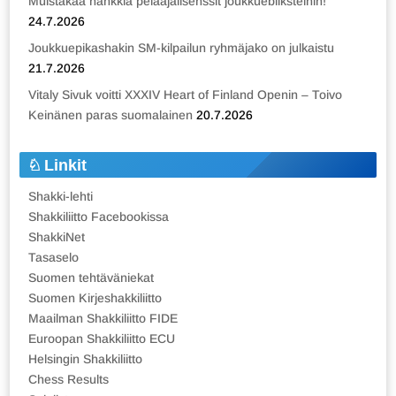
Muistakaa hankkia pelaajalisenssit joukkuebliksteihin!
24.7.2026
Joukkuepikashakin SM-kilpailun ryhmäjako on julkaistu
21.7.2026
Vitaly Sivuk voitti XXXIV Heart of Finland Openin – Toivo
Keinänen paras suomalainen
20.7.2026
Linkit
Shakki-lehti
Shakkiliitto Facebookissa
ShakkiNet
Tasaselo
Suomen tehtäväniekat
Suomen Kirjeshakkiliitto
Maailman Shakkiliitto FIDE
Euroopan Shakkiliitto ECU
Helsingin Shakkiliitto
Chess Results