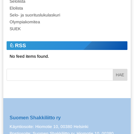
Selolista
Elolista
Selo- ja suorituslukulaskuri
Olympiakomitea
SUEK
RSS
No feed items found.
Suomen Shakkiliitto ry
Käyntiosoite: Hiomotie 10, 00380 Helsinki
Postiosoite: Suomen Shakkiliitto ry, Hiomotie 10, 00380