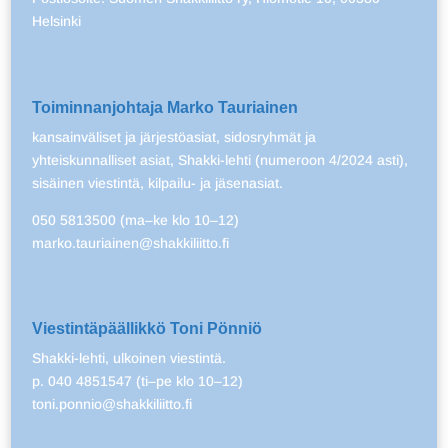
Helsinki
Toiminnanjohtaja Marko Tauriainen
kansainväliset ja järjestöasiat, sidosryhmät ja
yhteiskunnalliset asiat, Shakki-lehti (numeroon 4/2024 asti),
sisäinen viestintä, kilpailu- ja jäsenasiat.
050 5813500 (ma–ke klo 10–12)
marko.tauriainen@shakkiliitto.fi
Viestintäpäällikkö Toni Pönniö
Shakki-lehti, ulkoinen viestintä.
p. 040 4851547 (ti–pe klo 10–12)
toni.ponnio@shakkiliitto.fi