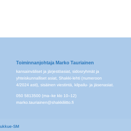
Toiminnanjohtaja Marko Tauriainen
kansainväliset ja järjestöasiat, sidosryhmät ja
yhteiskunnalliset asiat, Shakki-lehti (numeroon
4/2024 asti), sisäinen viestintä, kilpailu- ja jäsenasiat.
050 5813500 (ma–ke klo 10–12)
marko.tauriainen@shakkiliitto.fi
oukkue-SM