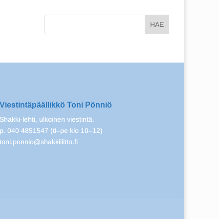
Viestintäpäällikkö Toni Pönniö
Shakki-lehti, ulkoinen viestintä.
p. 040 4851547 (ti–pe klo 10–12)
toni.ponnio@shakkiliitto.fi