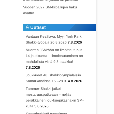
Vuoden 2027 SM-kilpailujen haku
avattu!
Uutiset
Vantaan Kesälava, Myyr York Park:
Shakki-työpaja 20.8.2026
7.8.2026
Nuorten JSM:ään on ilmoittautunut
14 joukkuetta – ilmoittautuminen on
mahdollista vielä 9.8. saakka!
7.8.2026
Joukkueet 46. shakkiolympialaisiin
Samarkandissa 15.–28.9.
4.8.2026
Tammer-Shakki jatkoi
mestaruusputkeaan – neljäs
peräkkäinen joukkuepikashakin SM-
kulta
3.8.2026
Kansainvälistä tunnelmaa