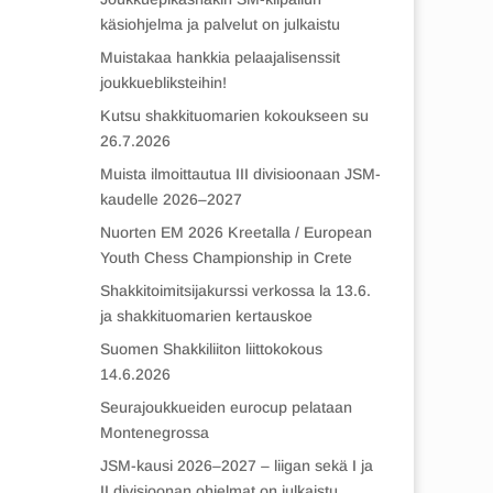
käsiohjelma ja palvelut on julkaistu
Muistakaa hankkia pelaajalisenssit
joukkuebliksteihin!
Kutsu shakkituomarien kokoukseen su
26.7.2026
Muista ilmoittautua III divisioonaan JSM-
kaudelle 2026–2027
Nuorten EM 2026 Kreetalla / European
Youth Chess Championship in Crete
Shakkitoimitsijakurssi verkossa la 13.6.
ja shakkituomarien kertauskoe
Suomen Shakkiliiton liittokokous
14.6.2026
Seurajoukkueiden eurocup pelataan
Montenegrossa
JSM-kausi 2026–2027 – liigan sekä I ja
II divisioonan ohjelmat on julkaistu