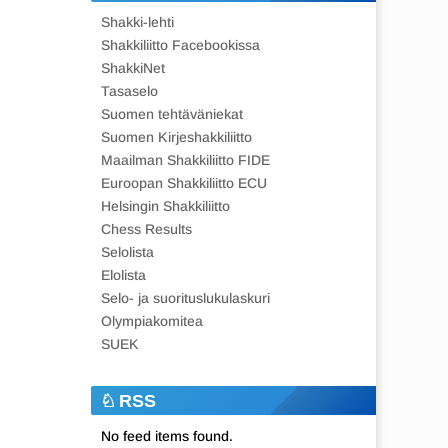
Shakki-lehti
Shakkiliitto Facebookissa
ShakkiNet
Tasaselo
Suomen tehtäväniekat
Suomen Kirjeshakkiliitto
Maailman Shakkiliitto FIDE
Euroopan Shakkiliitto ECU
Helsingin Shakkiliitto
Chess Results
Selolista
Elolista
Selo- ja suorituslukulaskuri
Olympiakomitea
SUEK
RSS
No feed items found.