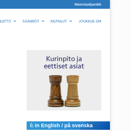
Materiaalipankki
LIITTO
SÄÄNNÖT
KILPAILUT
JOUKKUE-SM
in English / på svenska