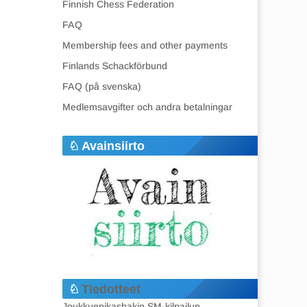
Finnish Chess Federation
FAQ
Membership fees and other payments
Finlands Schackförbund
FAQ (på svenska)
Medlemsavgifter och andra betalningar
Avainsiirto
Tiedotteet
Joukkuepikashakin SM-kilpailun