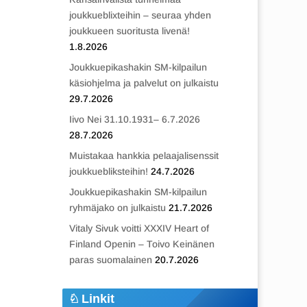
joukkueblixteihin – seuraa yhden
joukkueen suoritusta livenä!
1.8.2026
Joukkuepikashakin SM-kilpailun
käsiohjelma ja palvelut on julkaistu
29.7.2026
Iivo Nei 31.10.1931– 6.7.2026
28.7.2026
Muistakaa hankkia pelaajalisenssit
joukkuebliksteihin!
24.7.2026
Joukkuepikashakin SM-kilpailun
ryhmäjako on julkaistu
21.7.2026
Vitaly Sivuk voitti XXXIV Heart of
Finland Openin – Toivo Keinänen
paras suomalainen
20.7.2026
Linkit