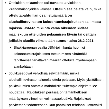
Otteluiden pelaamisen sallittavuutta arvioidaan
viranomaisohjeiden valossa
. Ottelun saa pelata vain, mikäli
ottelutapahtuman osallistujamäärä on
aluehallintoviraston kokoontumisrajoituksen sallimissa
rajoissa.
JSM-toimikunta varaa oikeuden kieltää
maaliskuun otteluiden pelaamisen täysin tai osittain
joillakin alueilla viimeistään sunnuntaina 28.2.2021.
Shakkiareenan osalta JSM-toimikunta huomioi
kokoontumisrajoituksen toteutumisen siirtämällä
tarvittaessa tarvittavan määrän otteluita myöhempään
ajankohtaan
Joukkueet ovat velvollisia selvittämään, minkä
aluehallintoviraston alueella ottelu pelataan. Myös yksittäisten
paikkakuntien antamia mahdollisia tiukempia ohjeita tulee
noudattaa.
Rajoituksen perässä on tämänhetkisen
määräyksen viimeinen voimassaolopäivä. Rajoitukset
päivitetään tiedotteeseen, kun päätökset tehdään ulottuvaksi