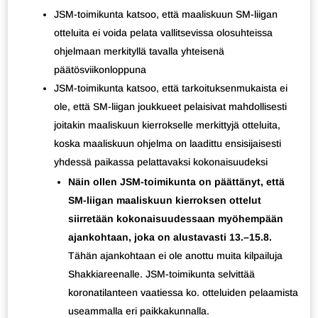
JSM-toimikunta katsoo, että maaliskuun SM-liigan
otteluita ei voida pelata vallitsevissa olosuhteissa
ohjelmaan merkityllä tavalla yhteisenä
päätösviikonloppuna
JSM-toimikunta katsoo, että tarkoituksenmukaista ei
ole, että SM-liigan joukkueet pelaisivat mahdollisesti
joitakin maaliskuun kierrokselle merkittyjä otteluita,
koska maaliskuun ohjelma on laadittu ensisijaisesti
yhdessä paikassa pelattavaksi kokonaisuudeksi
Näin ollen JSM-toimikunta on päättänyt, että
SM-liigan maaliskuun kierroksen ottelut
siirretään kokonaisuudessaan myöhempään
ajankohtaan, joka on alustavasti 13.–15.8.
Tähän ajankohtaan ei ole anottu muita kilpailuja
Shakkiareenalle. JSM-toimikunta selvittää
koronatilanteen vaatiessa ko. otteluiden pelaamista
useammalla eri paikkakunnalla.