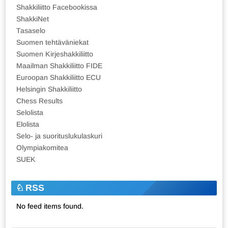
Shakkiliitto Facebookissa
ShakkiNet
Tasaselo
Suomen tehtäväniekat
Suomen Kirjeshakkiliitto
Maailman Shakkiliitto FIDE
Euroopan Shakkiliitto ECU
Helsingin Shakkiliitto
Chess Results
Selolista
Elolista
Selo- ja suorituslukulaskuri
Olympiakomitea
SUEK
RSS
No feed items found.