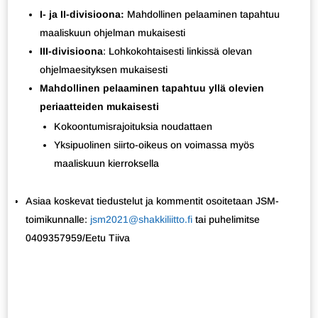
I- ja II-divisioona:
Mahdollinen pelaaminen tapahtuu
maaliskuun ohjelman mukaisesti
III-divisioona
: Lohkokohtaisesti linkissä olevan
ohjelmaesityksen mukaisesti
Mahdollinen pelaaminen tapahtuu yllä olevien
periaatteiden mukaisesti
Kokoontumisrajoituksia noudattaen
Yksipuolinen siirto-oikeus on voimassa myös
maaliskuun kierroksella
Asiaa koskevat tiedustelut ja kommentit osoitetaan JSM-
toimikunnalle:
jsm2021@shakkiliitto.fi
tai puhelimitse
0409357959/Eetu Tiiva