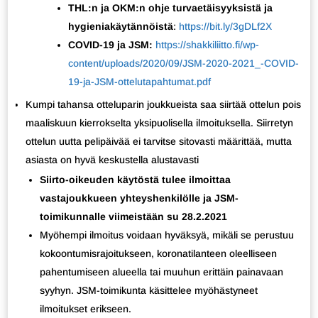
THL:n ja OKM:n ohje turvaetäisyyksistä ja
hygieniakäytännöistä
:
https://bit.ly/3gDLf2X
COVID-19 ja JSM:
https://shakkiliitto.fi/wp-
content/uploads/2020/09/JSM-2020-2021_-COVID-
19-ja-JSM-ottelutapahtumat.pdf
Kumpi tahansa otteluparin joukkueista saa siirtää ottelun pois
maaliskuun kierrokselta yksipuolisella ilmoituksella. Siirretyn
ottelun uutta pelipäivää ei tarvitse sitovasti määrittää, mutta
asiasta on hyvä keskustella alustavasti
Siirto-oikeuden käytöstä tulee ilmoittaa
vastajoukkueen yhteyshenkilölle ja JSM-
toimikunnalle viimeistään su 28.2.2021
Myöhempi ilmoitus voidaan hyväksyä, mikäli se perustuu
kokoontumisrajoitukseen, koronatilanteen oleelliseen
pahentumiseen alueella tai muuhun erittäin painavaan
syyhyn. JSM-toimikunta käsittelee myöhästyneet
ilmoitukset erikseen.