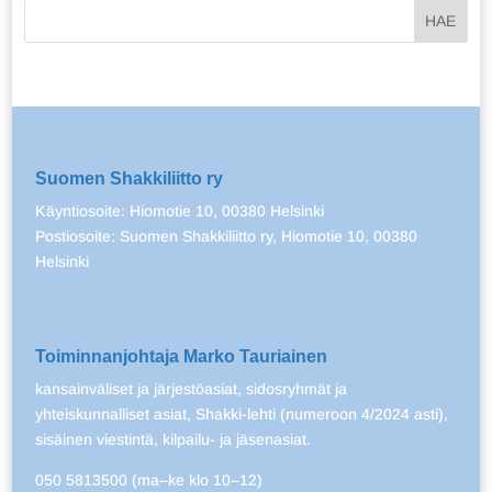
Suomen Shakkiliitto ry
Käyntiosoite: Hiomotie 10, 00380 Helsinki
Postiosoite: Suomen Shakkiliitto ry, Hiomotie 10, 00380
Helsinki
Toiminnanjohtaja Marko Tauriainen
kansainväliset ja järjestöasiat, sidosryhmät ja
yhteiskunnalliset asiat, Shakki-lehti (numeroon 4/2024 asti),
sisäinen viestintä, kilpailu- ja jäsenasiat.
050 5813500 (ma–ke klo 10–12)