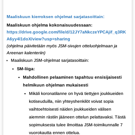
Maaliskuun kierroksen ohjelmat sarjatasoittain:
Maaliskuun ohjelma kokonaisuudessaan:
https://drive.google.com/file/d/12JY7aNkczeYPCAjif_q3RK
A6yy4l1doX/view?usp=sharing
(ohjelma päivitetään myös JSM-sivujen otteluohjelmaan ja
Areenan kalenteriin)
Maaliskuun JSM-ohjelmat sarjatasoittain:
SM-liiga:
Mahdollinen pelaaminen tapahtuu ensisijaisesti
helmikuun ohjelman mukaisesti
Mikäli koronatilanne on hyvä tiettyjen joukkueiden
kotiseuduilla, niin yhteyshenkilöt voivat sopia
vaihtoehtoisesti näiden joukkueiden välisen
aiemmin rästiin jääneen ottelun pelattavaksi. Tästä
sopimuksesta tulee ilmoittaa JSM-toimikunnalle 7
vuorokautta ennen ottelua.