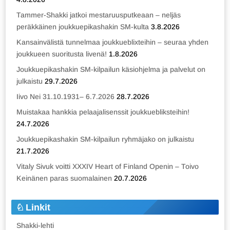
Tammer-Shakki jatkoi mestaruusputkeaan – neljäs
peräkkäinen joukkuepikashakin SM-kulta
3.8.2026
Kansainvälistä tunnelmaa joukkueblixteihin – seuraa yhden
joukkueen suoritusta livenä!
1.8.2026
Joukkuepikashakin SM-kilpailun käsiohjelma ja palvelut on
julkaistu
29.7.2026
Iivo Nei 31.10.1931– 6.7.2026
28.7.2026
Muistakaa hankkia pelaajalisenssit joukkuebliksteihin!
24.7.2026
Joukkuepikashakin SM-kilpailun ryhmäjako on julkaistu
21.7.2026
Vitaly Sivuk voitti XXXIV Heart of Finland Openin – Toivo
Keinänen paras suomalainen
20.7.2026
Linkit
Shakki-lehti