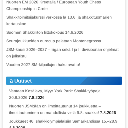
Nuorten EM 2026 Kreetalla / European Youth Chess
Championship in Crete
Shakkitoimitsijakurssi verkossa la 13.6. ja shakkituomarien
kertauskoe
Suomen Shakkiliiton liittokokous 14.6.2026
Seurajoukkueiden eurocup pelataan Montenegrossa
JSM-kausi 2026–2027 – liigan sekä I ja II divisioonan ohjelmat
on julkaistu
Vuoden 2027 SM-kilpailujen haku avattu!
Uutiset
Vantaan Kesälava, Myyr York Park: Shakki-työpaja
20.8.2026
7.8.2026
Nuorten JSM:ään on ilmoittautunut 14 joukkuetta –
ilmoittautuminen on mahdollista vielä 9.8. saakka!
7.8.2026
Joukkueet 46. shakkiolympialaisiin Samarkandissa 15.–28.9.
4.8.2026