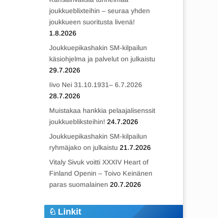
joukkueblixteihin – seuraa yhden
joukkueen suoritusta livenä!
1.8.2026
Joukkuepikashakin SM-kilpailun
käsiohjelma ja palvelut on julkaistu
29.7.2026
Iivo Nei 31.10.1931– 6.7.2026
28.7.2026
Muistakaa hankkia pelaajalisenssit
joukkuebliksteihin!
24.7.2026
Joukkuepikashakin SM-kilpailun
ryhmäjako on julkaistu
21.7.2026
Vitaly Sivuk voitti XXXIV Heart of
Finland Openin – Toivo Keinänen
paras suomalainen
20.7.2026
Linkit