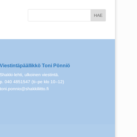
Viestintäpäällikkö Toni Pönniö
Shakki-lehti, ulkoinen viestintä.
p. 040 4851547 (ti–pe klo 10–12)
toni.ponnio@shakkiliitto.fi