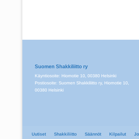
Suomen Shakkiliitto ry
Käyntiosoite: Hiomotie 10, 00380 Helsinki
Postiosoite: Suomen Shakkiliitto ry, Hiomotie 10,
00380 Helsinki
Uutiset
Shakkiliitto
Säännöt
Kilpailut
J