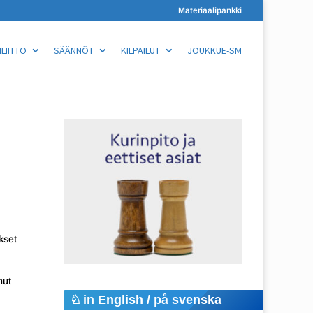
Materiaalipankki
LIITTO
SÄÄNNÖT
KILPAILUT
JOUKKUE-SM
kset
nut
in English / på svenska