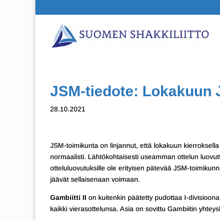
JSM-tiedote: Lokakuun J
28.10.2021
JSM-toimikunta on linjannut, että lokakuun kierroksella 
normaalisti. Lähtökohtaisesti useamman ottelun luovut
otteluluovutuksille ole erityisen pätevää JSM-toimikun
jäävät sellaisenaan voimaan.
Gambiitti II
on kuitenkin päätetty pudottaa I-divisioonan
kaikki vierasottelunsa. Asia on sovittu Gambiitin yhtey