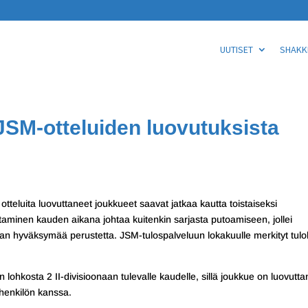
UUTISET
SHAKKI
SM-otteluiden luovutuksista
otteluita luovuttaneet joukkueet saavat jatkaa kautta toistaiseksi
taminen kauden aikana johtaa kuitenkin sarjasta putoamiseen, jollei
nan hyväksymää perustetta. JSM-tulospalveluun lokakuulle merkityt tulo
 lohkosta 2 II-divisioonaan tulevalle kaudelle, sillä joukkue on luovutta
shenkilön kanssa.