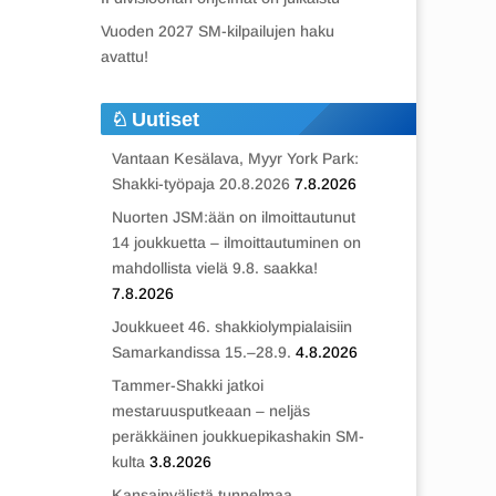
Vuoden 2027 SM-kilpailujen haku
avattu!
Uutiset
Vantaan Kesälava, Myyr York Park:
Shakki-työpaja 20.8.2026
7.8.2026
Nuorten JSM:ään on ilmoittautunut
14 joukkuetta – ilmoittautuminen on
mahdollista vielä 9.8. saakka!
7.8.2026
Joukkueet 46. shakkiolympialaisiin
Samarkandissa 15.–28.9.
4.8.2026
Tammer-Shakki jatkoi
mestaruusputkeaan – neljäs
peräkkäinen joukkuepikashakin SM-
kulta
3.8.2026
Kansainvälistä tunnelmaa