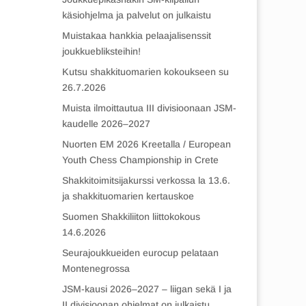
käsiohjelma ja palvelut on julkaistu
Muistakaa hankkia pelaajalisenssit
joukkuebliksteihin!
Kutsu shakkituomarien kokoukseen su
26.7.2026
Muista ilmoittautua III divisioonaan JSM-
kaudelle 2026–2027
Nuorten EM 2026 Kreetalla / European
Youth Chess Championship in Crete
Shakkitoimitsijakurssi verkossa la 13.6.
ja shakkituomarien kertauskoe
Suomen Shakkiliiton liittokokous
14.6.2026
Seurajoukkueiden eurocup pelataan
Montenegrossa
JSM-kausi 2026–2027 – liigan sekä I ja
II divisioonan ohjelmat on julkaistu