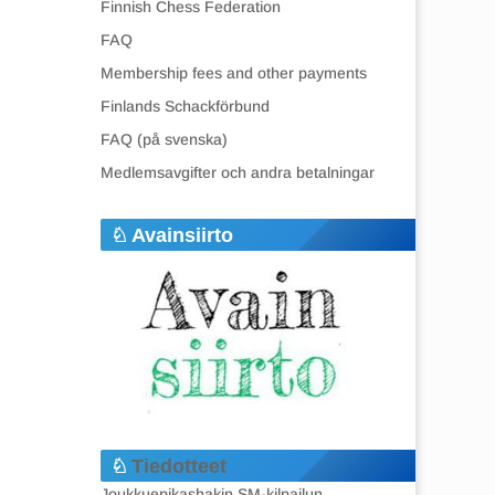
Finnish Chess Federation
FAQ
Membership fees and other payments
Finlands Schackförbund
FAQ (på svenska)
Medlemsavgifter och andra betalningar
Avainsiirto
Tiedotteet
Joukkuepikashakin SM-kilpailun