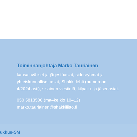
Toiminnanjohtaja Marko Tauriainen
kansainväliset ja järjestöasiat, sidosryhmät ja
yhteiskunnalliset asiat, Shakki-lehti (numeroon
4/2024 asti), sisäinen viestintä, kilpailu- ja jäsenasiat.
050 5813500 (ma–ke klo 10–12)
marko.tauriainen@shakkiliitto.fi
oukkue-SM