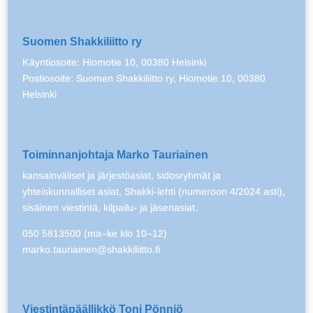
Suomen Shakkiliitto ry
Käyntiosoite: Hiomotie 10, 00380 Helsinki
Postiosoite: Suomen Shakkiliitto ry, Hiomotie 10, 00380
Helsinki
Toiminnanjohtaja Marko Tauriainen
kansainväliset ja järjestöasiat, sidosryhmät ja
yhteiskunnalliset asiat, Shakki-lehti (numeroon 4/2024 asti),
sisäinen viestintä, kilpailu- ja jäsenasiat.
050 5813500 (ma–ke klo 10–12)
marko.tauriainen@shakkiliitto.fi
Viestintäpäällikkö Toni Pönniö