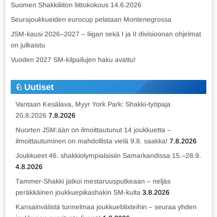
Suomen Shakkiliiton liittokokous 14.6.2026
Seurajoukkueiden eurocup pelataan Montenegrossa
JSM-kausi 2026–2027 – liigan sekä I ja II divisioonan ohjelmat
on julkaistu
Vuoden 2027 SM-kilpailujen haku avattu!
Uutiset
Vantaan Kesälava, Myyr York Park: Shakki-työpaja
20.8.2026
7.8.2026
Nuorten JSM:ään on ilmoittautunut 14 joukkuetta –
ilmoittautuminen on mahdollista vielä 9.8. saakka!
7.8.2026
Joukkueet 46. shakkiolympialaisiin Samarkandissa 15.–28.9.
4.8.2026
Tammer-Shakki jatkoi mestaruusputkeaan – neljäs
peräkkäinen joukkuepikashakin SM-kulta
3.8.2026
Kansainvälistä tunnelmaa joukkueblixteihin – seuraa yhden