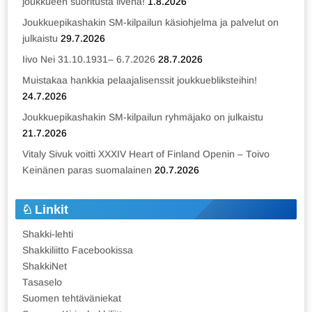
joukkueen suoritusta livenä!
1.8.2026
Joukkuepikashakin SM-kilpailun käsiohjelma ja palvelut on
julkaistu
29.7.2026
Iivo Nei 31.10.1931– 6.7.2026
28.7.2026
Muistakaa hankkia pelaajalisenssit joukkuebliksteihin!
24.7.2026
Joukkuepikashakin SM-kilpailun ryhmäjako on julkaistu
21.7.2026
Vitaly Sivuk voitti XXXIV Heart of Finland Openin – Toivo
Keinänen paras suomalainen
20.7.2026
Linkit
Shakki-lehti
Shakkiliitto Facebookissa
ShakkiNet
Tasaselo
Suomen tehtäväniekat