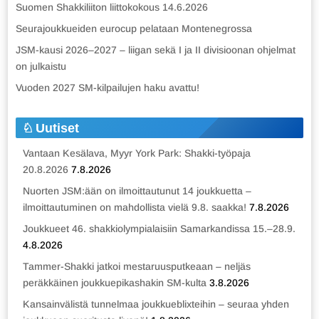
Suomen Shakkiliiton liittokokous 14.6.2026
Seurajoukkueiden eurocup pelataan Montenegrossa
JSM-kausi 2026–2027 – liigan sekä I ja II divisioonan ohjelmat
on julkaistu
Vuoden 2027 SM-kilpailujen haku avattu!
Uutiset
Vantaan Kesälava, Myyr York Park: Shakki-työpaja
20.8.2026
7.8.2026
Nuorten JSM:ään on ilmoittautunut 14 joukkuetta –
ilmoittautuminen on mahdollista vielä 9.8. saakka!
7.8.2026
Joukkueet 46. shakkiolympialaisiin Samarkandissa 15.–28.9.
4.8.2026
Tammer-Shakki jatkoi mestaruusputkeaan – neljäs
peräkkäinen joukkuepikashakin SM-kulta
3.8.2026
Kansainvälistä tunnelmaa joukkueblixteihin – seuraa yhden