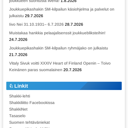
joukkueen suoritusta livenä!
1.8.2026
Joukkuepikashakin SM-kilpailun käsiohjelma ja palvelut on
julkaistu
29.7.2026
Iivo Nei 31.10.1931– 6.7.2026
28.7.2026
Muistakaa hankkia pelaajalisenssit joukkuebliksteihin!
24.7.2026
Joukkuepikashakin SM-kilpailun ryhmäjako on julkaistu
21.7.2026
Vitaly Sivuk voitti XXXIV Heart of Finland Openin – Toivo
Keinänen paras suomalainen
20.7.2026
Linkit
Shakki-lehti
Shakkiliitto Facebookissa
ShakkiNet
Tasaselo
Suomen tehtäväniekat