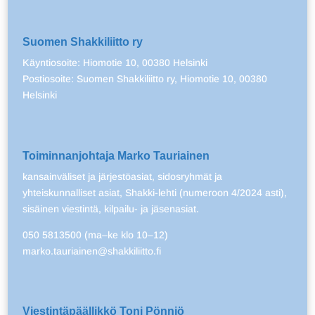
Suomen Shakkiliitto ry
Käyntiosoite: Hiomotie 10, 00380 Helsinki
Postiosoite: Suomen Shakkiliitto ry, Hiomotie 10, 00380
Helsinki
Toiminnanjohtaja Marko Tauriainen
kansainväliset ja järjestöasiat, sidosryhmät ja
yhteiskunnalliset asiat, Shakki-lehti (numeroon 4/2024 asti),
sisäinen viestintä, kilpailu- ja jäsenasiat.
050 5813500 (ma–ke klo 10–12)
marko.tauriainen@shakkiliitto.fi
Viestintäpäällikkö Toni Pönniö