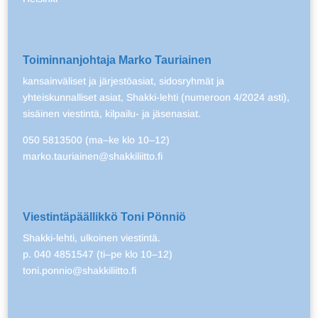
Toiminnanjohtaja Marko Tauriainen
kansainväliset ja järjestöasiat, sidosryhmät ja
yhteiskunnalliset asiat, Shakki-lehti (numeroon 4/2024 asti),
sisäinen viestintä, kilpailu- ja jäsenasiat.
050 5813500 (ma–ke klo 10–12)
marko.tauriainen@shakkiliitto.fi
Viestintäpäällikkö Toni Pönniö
Shakki-lehti, ulkoinen viestintä.
p. 040 4851547 (ti–pe klo 10–12)
toni.ponnio@shakkiliitto.fi