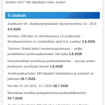
Vuoden 2027 SM-kilpailujen haku avattu!
Uutiset
Joukkueet 46. shakkiolympialaisiin Samarkandissa 15.–28.9.
4.8.2026
Nuorten JSM:ään on ilmoittautunut 12 joukkuetta –
ilmoittautuminen on mahdollista vielä 9.8. saakka!
3.8.2026
Tammer-Shakki jatkoi mestaruusputkeaan – neljäs
peräkkäinen joukkuepikashakin SM-kulta
3.8.2026
Kansainvälistä tunnelmaa joukkueblixteihin – seuraa yhden
joukkueen suoritusta livenä!
1.8.2026
Joukkuepikashakin SM-kilpailun käsiohjelma ja palvelut on
julkaistu
29.7.2026
Iivo Nei 31.10.1931– 6.7.2026
28.7.2026
Muistakaa hankkia pelaajalisenssit joukkuebliksteihin!
24.7.2026