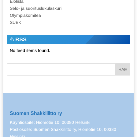
Elolista
Selo- ja suorituslukulaskuri
Olympiakomitea
SUEK
RSS
No feed items found.
Suomen Shakkiliitto ry
Käyntiosoite: Hiomotie 10, 00380 Helsinki
Postiosoite: Suomen Shakkiliitto ry, Hiomotie 10, 00380
Helsinki