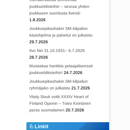
joukkueblixteihin – seuraa yhden
joukkueen suoritusta livenä!
1.8.2026
Joukkuepikashakin SM-kilpailun
käsiohjelma ja palvelut on julkaistu
29.7.2026
Iivo Nei 31.10.1931– 6.7.2026
28.7.2026
Muistakaa hankkia pelaajalisenssit
joukkuebliksteihin!
24.7.2026
Joukkuepikashakin SM-kilpailun
ryhmäjako on julkaistu
21.7.2026
Vitaly Sivuk voitti XXXIV Heart of
Finland Openin – Toivo Keinänen
paras suomalainen
20.7.2026
Linkit