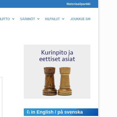
Materiaalipankki
LIITTO
SÄÄNNÖT
KILPAILUT
JOUKKUE-SM
in English / på svenska