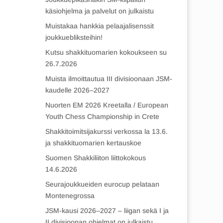
käsiohjelma ja palvelut on julkaistu
Muistakaa hankkia pelaajalisenssit
joukkuebliksteihin!
Kutsu shakkituomarien kokoukseen su
26.7.2026
Muista ilmoittautua III divisioonaan JSM-
kaudelle 2026–2027
Nuorten EM 2026 Kreetalla / European
Youth Chess Championship in Crete
Shakkitoimitsijakurssi verkossa la 13.6.
ja shakkituomarien kertauskoe
Suomen Shakkiliiton liittokokous
14.6.2026
Seurajoukkueiden eurocup pelataan
Montenegrossa
JSM-kausi 2026–2027 – liigan sekä I ja
II divisioonan ohjelmat on julkaistu