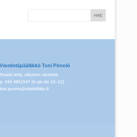
Viestintäpäällikkö Toni Pönniö
Shakki-lehti, ulkoinen viestintä.
p. 040 4851547 (ti–pe klo 10–12)
toni.ponnio@shakkiliitto.fi