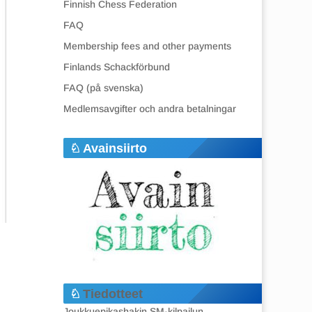
Finnish Chess Federation
FAQ
Membership fees and other payments
Finlands Schackförbund
FAQ (på svenska)
Medlemsavgifter och andra betalningar
Avainsiirto
Tiedotteet
Joukkuepikashakin SM-kilpailun