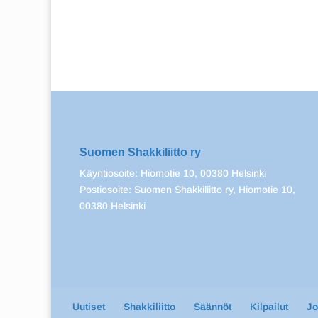
Suomen Shakkiliitto ry
Käyntiosoite: Hiomotie 10, 00380 Helsinki
Postiosoite: Suomen Shakkiliitto ry, Hiomotie 10,
00380 Helsinki
Uutiset
Shakkiliitto
Säännöt
Kilpailut
J