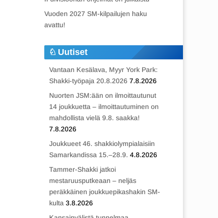
Vuoden 2027 SM-kilpailujen haku
avattu!
Uutiset
Vantaan Kesälava, Myyr York Park:
Shakki-työpaja 20.8.2026
7.8.2026
Nuorten JSM:ään on ilmoittautunut
14 joukkuetta – ilmoittautuminen on
mahdollista vielä 9.8. saakka!
7.8.2026
Joukkueet 46. shakkiolympialaisiin
Samarkandissa 15.–28.9.
4.8.2026
Tammer-Shakki jatkoi
mestaruusputkeaan – neljäs
peräkkäinen joukkuepikashakin SM-
kulta
3.8.2026
Kansainvälistä tunnelmaa