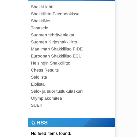
Shakki-lehti
Shakkiliitto Facebookissa
ShakkiNet
Tasaselo
Suomen tehtäväniekat
Suomen Kirjeshakkiliitto
Maailman Shakkiliitto FIDE
Euroopan Shakkiliitto ECU
Helsingin Shakkiliitto
Chess Results
Selolista
Elolista
Selo- ja suorituslukulaskuri
Olympiakomitea
SUEK
RSS
No feed items found.