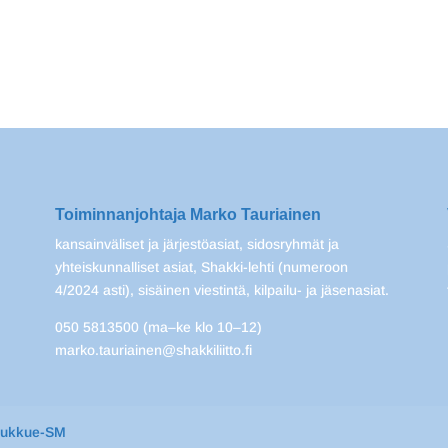
Toiminnanjohtaja Marko Tauriainen
kansainväliset ja järjestöasiat, sidosryhmät ja
yhteiskunnalliset asiat, Shakki-lehti (numeroon
4/2024 asti), sisäinen viestintä, kilpailu- ja jäsenasiat.
050 5813500 (ma–ke klo 10–12)
marko.tauriainen@shakkiliitto.fi
oukkue-SM