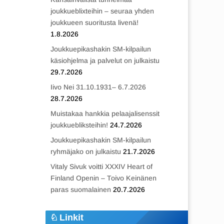
joukkueblixteihin – seuraa yhden
joukkueen suoritusta livenä!
1.8.2026
Joukkuepikashakin SM-kilpailun
käsiohjelma ja palvelut on julkaistu
29.7.2026
Iivo Nei 31.10.1931– 6.7.2026
28.7.2026
Muistakaa hankkia pelaajalisenssit
joukkuebliksteihin!
24.7.2026
Joukkuepikashakin SM-kilpailun
ryhmäjako on julkaistu
21.7.2026
Vitaly Sivuk voitti XXXIV Heart of
Finland Openin – Toivo Keinänen
paras suomalainen
20.7.2026
Linkit