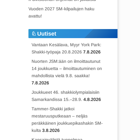
Vuoden 2027 SM-kilpailujen haku
avattu!
Uutiset
Vantaan Kesälava, Myyr York Park:
Shakki-työpaja 20.8.2026
7.8.2026
Nuorten JSM:ään on ilmoittautunut
14 joukkuetta – ilmoittautuminen on
mahdollista vielä 9.8. saakka!
7.8.2026
Joukkueet 46. shakkiolympialaisiin
Samarkandissa 15.–28.9.
4.8.2026
Tammer-Shakki jatkoi
mestaruusputkeaan – neljäs
peräkkäinen joukkuepikashakin SM-
kulta
3.8.2026
Kansainvälistä tunnelmaa