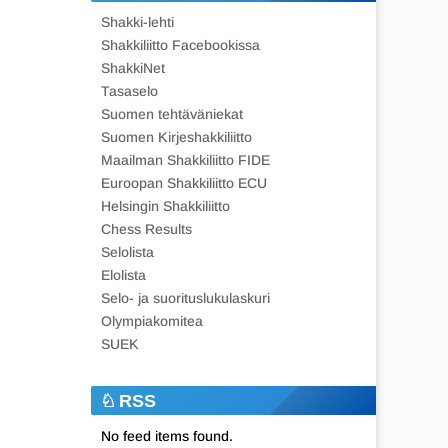
Shakki-lehti
Shakkiliitto Facebookissa
ShakkiNet
Tasaselo
Suomen tehtäväniekat
Suomen Kirjeshakkiliitto
Maailman Shakkiliitto FIDE
Euroopan Shakkiliitto ECU
Helsingin Shakkiliitto
Chess Results
Selolista
Elolista
Selo- ja suorituslukulaskuri
Olympiakomitea
SUEK
RSS
No feed items found.