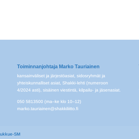
Toiminnanjohtaja Marko Tauriainen
kansainväliset ja järjestöasiat, sidosryhmät ja
yhteiskunnalliset asiat, Shakki-lehti (numeroon
4/2024 asti), sisäinen viestintä, kilpailu- ja jäsenasiat.
050 5813500 (ma–ke klo 10–12)
marko.tauriainen@shakkiliitto.fi
oukkue-SM