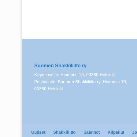
Suomen Shakkiliitto ry
Käyntiosoite: Hiomotie 10, 00380 Helsinki
Postiosoite: Suomen Shakkiliitto ry, Hiomotie 10,
00380 Helsinki
Uutiset
Shakkiliitto
Säännöt
Kilpailut
J