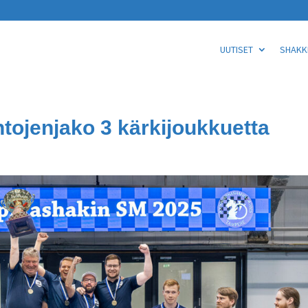
UUTISET
SHAKKI
ntojenjako 3 kärkijoukkuetta