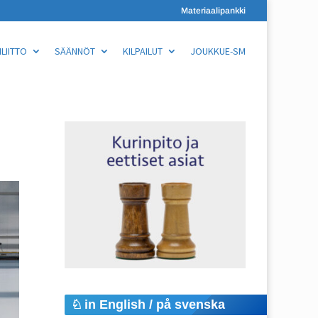
Materiaalipankki
LIITTO
SÄÄNNÖT
KILPAILUT
JOUKKUE-SM
in English / på svenska