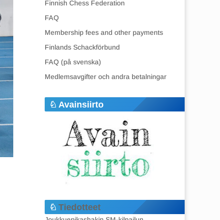
Finnish Chess Federation
FAQ
Membership fees and other payments
Finlands Schackförbund
FAQ (på svenska)
Medlemsavgifter och andra betalningar
Avainsiirto
Tiedotteet
Joukkuepikashakin SM-kilpailun