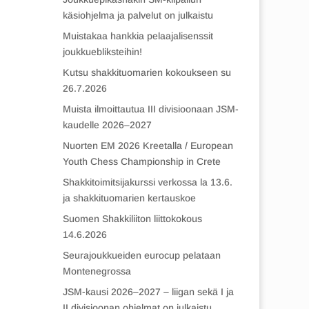
käsiohjelma ja palvelut on julkaistu
Muistakaa hankkia pelaajalisenssit
joukkuebliksteihin!
Kutsu shakkituomarien kokoukseen su
26.7.2026
Muista ilmoittautua III divisioonaan JSM-
kaudelle 2026–2027
Nuorten EM 2026 Kreetalla / European
Youth Chess Championship in Crete
Shakkitoimitsijakurssi verkossa la 13.6.
ja shakkituomarien kertauskoe
Suomen Shakkiliiton liittokokous
14.6.2026
Seurajoukkueiden eurocup pelataan
Montenegrossa
JSM-kausi 2026–2027 – liigan sekä I ja
II divisioonan ohjelmat on julkaistu