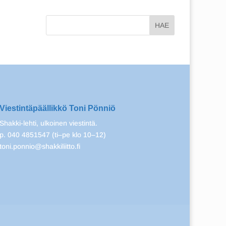
Viestintäpäällikkö Toni Pönniö
Shakki-lehti, ulkoinen viestintä.
p. 040 4851547 (ti–pe klo 10–12)
toni.ponnio@shakkiliitto.fi