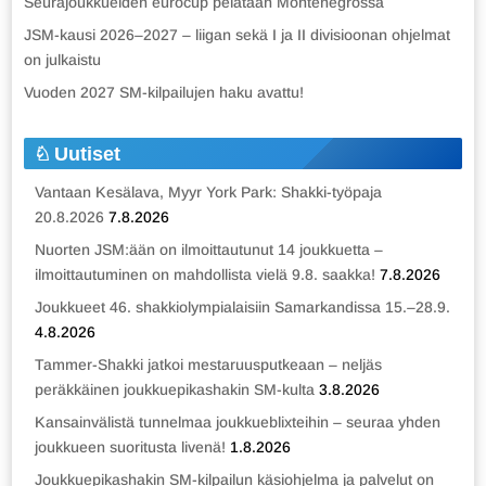
Seurajoukkueiden eurocup pelataan Montenegrossa
JSM-kausi 2026–2027 – liigan sekä I ja II divisioonan ohjelmat
on julkaistu
Vuoden 2027 SM-kilpailujen haku avattu!
Uutiset
Vantaan Kesälava, Myyr York Park: Shakki-työpaja
20.8.2026
7.8.2026
Nuorten JSM:ään on ilmoittautunut 14 joukkuetta –
ilmoittautuminen on mahdollista vielä 9.8. saakka!
7.8.2026
Joukkueet 46. shakkiolympialaisiin Samarkandissa 15.–28.9.
4.8.2026
Tammer-Shakki jatkoi mestaruusputkeaan – neljäs
peräkkäinen joukkuepikashakin SM-kulta
3.8.2026
Kansainvälistä tunnelmaa joukkueblixteihin – seuraa yhden
joukkueen suoritusta livenä!
1.8.2026
Joukkuepikashakin SM-kilpailun käsiohjelma ja palvelut on