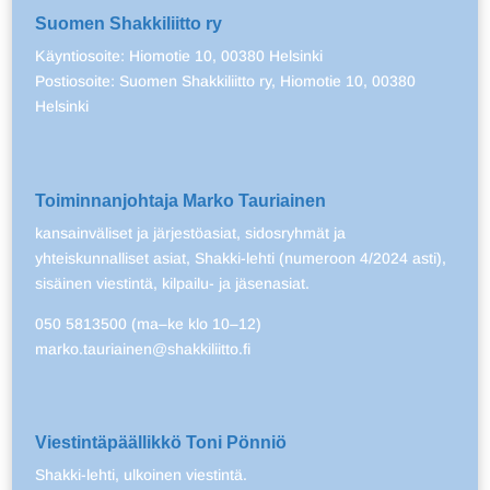
Suomen Shakkiliitto ry
Käyntiosoite: Hiomotie 10, 00380 Helsinki
Postiosoite: Suomen Shakkiliitto ry, Hiomotie 10, 00380
Helsinki
Toiminnanjohtaja Marko Tauriainen
kansainväliset ja järjestöasiat, sidosryhmät ja
yhteiskunnalliset asiat, Shakki-lehti (numeroon 4/2024 asti),
sisäinen viestintä, kilpailu- ja jäsenasiat.
050 5813500 (ma–ke klo 10–12)
marko.tauriainen@shakkiliitto.fi
Viestintäpäällikkö Toni Pönniö
Shakki-lehti, ulkoinen viestintä.