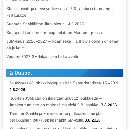
Championship in Crete
Shakkitoimitsijakurssi verkossa la 13.6. ja shakkituomarien
kertauskoe
Suomen Shakkiliiton liittokokous 14.6.2026
Seurajoukkueiden eurocup pelataan Montenegrossa
JSM-kausi 2026–2027 – liigan sekä I ja II divisioonan ohjelmat
on julkaistu
Vuoden 2027 SM-kilpailujen haku avattu!
Uutiset
Joukkueet 46. shakkiolympialaisiin Samarkandissa 15.–28.9.
4.8.2026
Nuorten JSM:ään on ilmoittautunut 12 joukkuetta –
ilmoittautuminen on mahdollista vielä 9.8. saakka!
3.8.2026
Tammer-Shakki jatkoi mestaruusputkeaan – neljäs
peräkkäinen joukkuepikashakin SM-kulta
3.8.2026
Kansainvälistä tunnelmaa joukkueblixteihin – seuraa yhden