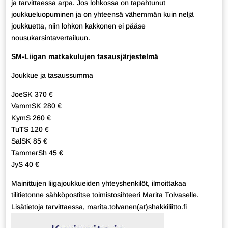
ja tarvittaessa arpa. Jos lohkossa on tapahtunut
joukkueluopuminen ja on yhteensä vähemmän kuin neljä
joukkuetta, niin lohkon kakkonen ei pääse
nousukarsintavertailuun.
SM-Liigan matkakulujen tasausjärjestelmä
Joukkue ja tasaussumma
JoeSK 370 €
VammSK 280 €
KymS 260 €
TuTS 120 €
SalSK 85 €
TammerSh 45 €
JyS 40 €
Mainittujen liigajoukkueiden yhteyshenkilöt, ilmoittakaa
tilitietonne sähköpostitse toimistosihteeri Marita Tolvaselle.
Lisätietoja tarvittaessa, marita.tolvanen(at)shakkiliitto.fi