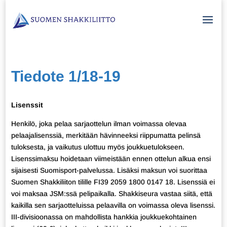
Tiedote 1/18-19
Lisenssit
Henkilö, joka pelaa sarjaottelun ilman voimassa olevaa
pelaajalisenssiä, merkitään hävinneeksi riippumatta pelinsä
tuloksesta, ja vaikutus ulottuu myös joukkuetulokseen.
Lisenssimaksu hoidetaan viimeistään ennen ottelun alkua ensi
sijaisesti Suomisport-palvelussa. Lisäksi maksun voi suorittaa
Suomen Shakkiliiton tilille FI39 2059 1800 0147 18. Lisenssiä ei
voi maksaa JSM:ssä pelipaikalla. Shakkiseura vastaa siitä, että
kaikilla sen sarjaotteluissa pelaavilla on voimassa oleva lisenssi.
III-divisioonassa on mahdollista hankkia joukkuekohtainen