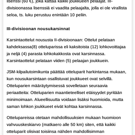
lisenssi (60 €), joka kattaa kaikki joukkueen pelaajat. III-
divisioonassa lisenssiä ei vaadita pelaajalta, jolla ei ole virallista
seloa, ts. luku perustuu enintään 10 peliin.
III-divisioonan nousukarsinnat
Karsintaottelut noususta II-divisioonaan: Ottelut pelataan
kahdeksassa(8) otteluparissa eli kaksitoista (12) lohkovoittajaa
ja neljä (4) parasta lohkokakkosta ovat karsinnassa.
Karsintaottelut pelataan viiden (5) pelaajan joukkuein.
JSM-kilpailutoimikunta päättää otteluparit harkintansa mukaan,
kun nousukarsintaan osallistuvat joukkueet ovat selvillä.
Otteluparien määräytymisessä sovelletaan seuraavia
periaatteita: Otteluparien maantieteelliset etäisyydet pyritään
minimoimaan. Alueellisuutta voidaan lisäksi huomioida, mutta
saman lohkon joukkueet eivät kohtaa karsinnassa.
Ottelupareissa otetaan mahdollisuuksien mukaan huomioon
vahvuuskeskiarvo (matkaero alle 50 km) siten, että kaikki
otteluparit olisivat toisiinsa nähden mahdollisimman