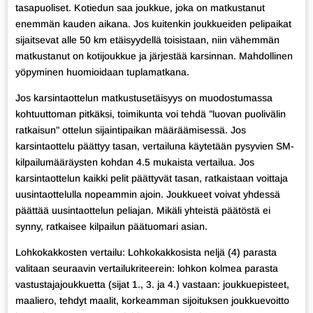
tasapuoliset. Kotiedun saa joukkue, joka on matkustanut
enemmän kauden aikana. Jos kuitenkin joukkueiden pelipaikat
sijaitsevat alle 50 km etäisyydellä toisistaan, niin vähemmän
matkustanut on kotijoukkue ja järjestää karsinnan. Mahdollinen
yöpyminen huomioidaan tuplamatkana.
Jos karsintaottelun matkustusetäisyys on muodostumassa
kohtuuttoman pitkäksi, toimikunta voi tehdä ”luovan puolivälin
ratkaisun” ottelun sijaintipaikan määräämisessä. Jos
karsintaottelu päättyy tasan, vertailuna käytetään pysyvien SM-
kilpailumääräysten kohdan 4.5 mukaista vertailua. Jos
karsintaottelun kaikki pelit päättyvät tasan, ratkaistaan voittaja
uusintaottelulla nopeammin ajoin. Joukkueet voivat yhdessä
päättää uusintaottelun peliajan. Mikäli yhteistä päätöstä ei
synny, ratkaisee kilpailun päätuomari asian.
Lohkokakkosten vertailu: Lohkokakkosista neljä (4) parasta
valitaan seuraavin vertailukriteerein: lohkon kolmea parasta
vastustajajoukkuetta (sijat 1., 3. ja 4.) vastaan: joukkuepisteet,
maaliero, tehdyt maalit, korkeamman sijoituksen joukkuevoitto