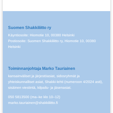
Suomen Shakkiliitto ry
Käyntiosoite: Hiomotie 10, 00380 Helsinki
Postiosoite: Suomen Shakkiliitto ry, Hiomotie 10, 00380
Helsinki
Toiminnanjohtaja Marko Tauriainen
kansainväliset ja järjestöasiat, sidosryhmät ja
yhteiskunnalliset asiat, Shakki-lehti (numeroon 4/2024 asti),
sisäinen viestintä, kilpailu- ja jäsenasiat.
050 5813500 (ma–ke klo 10–12)
marko.tauriainen@shakkiliitto.fi