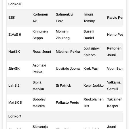
Lohko 6
Korhonen
Salmenkivi
Ilmoni
ESK
Raivio Pertti
Aki
Eero
Tommy
Kinnunen
Momeni
Buselli
EtVaS 6
Heino Pessi
Seppo
Ziaulhag
Daniel
Joutsijärvi
Peltonen
HartSK
Rossi Jouni
Mäkinen Pekka
Kalervo
Jouni
Asomäki
JärvSK
Uusitalo Joona
Krok Pasi
Vuori Sami
Pekka
Sipilä
Valkama
LahS 2
Si Patrick
Keipi Jaakko
Markku
Samuli
Sobolev
Ruokolainen
Tukiainen
MatSK 8
Pallasto Peetu
Maksim
Iiris
Kasper
Lohko 7
Sieranoja
Jouni