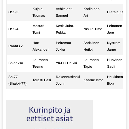
Kujala
Vehkalahti
Kotilainen
OSS 3
Hietala Kai
Tuomas
Samuel
Ari
Mestari
Koski Juha-
Leinonen
OSS 4
Nisula Timo
Tomi
Pekka
Jere
Hart
Peltomaa
Sarkkinen
Nyström
RaahLi 2
Alexander
Jukka
Heikki
Jarno
Lauronen
Lauronen
Huovinen
Shlaakso
Yli-Olli Heikki
Teemu
Tapio
Sauli
Sh-77
Rakennuskoski
Heikkinen
Terästi Pasi
Kaarne Ismo
(Shakki-77)
Jouni
Ilkka