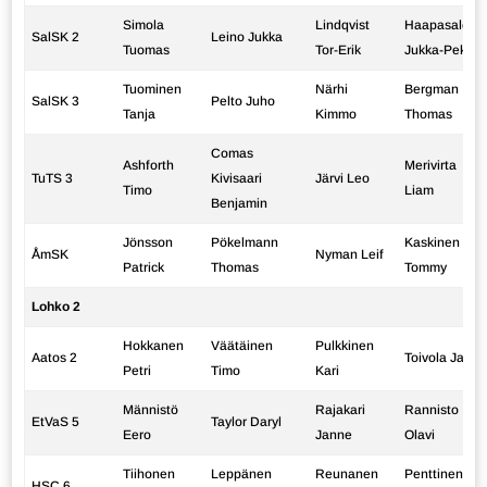
Simola
Lindqvist
Haapasalo
SalSK 2
Leino Jukka
Tuomas
Tor-Erik
Jukka-Pekka
Tuominen
Närhi
Bergman
SalSK 3
Pelto Juho
Tanja
Kimmo
Thomas
Comas
Ashforth
Merivirta
TuTS 3
Kivisaari
Järvi Leo
Timo
Liam
Benjamin
Jönsson
Pökelmann
Kaskinen
ÅmSK
Nyman Leif
Patrick
Thomas
Tommy
Lohko 2
Hokkanen
Väätäinen
Pulkkinen
Aatos 2
Toivola Jari
Petri
Timo
Kari
Männistö
Rajakari
Rannisto
EtVaS 5
Taylor Daryl
Eero
Janne
Olavi
Tiihonen
Leppänen
Reunanen
Penttinen
HSC 6