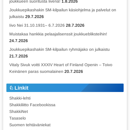
joukkueen suoritusta livenä!
1.8.2026
Joukkuepikashakin SM-kilpailun käsiohjelma ja palvelut on
julkaistu
29.7.2026
Iivo Nei 31.10.1931– 6.7.2026
28.7.2026
Muistakaa hankkia pelaajalisenssit joukkuebliksteihin!
24.7.2026
Joukkuepikashakin SM-kilpailun ryhmäjako on julkaistu
21.7.2026
Vitaly Sivuk voitti XXXIV Heart of Finland Openin – Toivo
Keinänen paras suomalainen
20.7.2026
Linkit
Shakki-lehti
Shakkiliitto Facebookissa
ShakkiNet
Tasaselo
Suomen tehtäväniekat