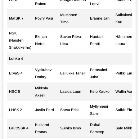
LeSi
Kangas Mauno
Kauria Eero
Raimo
Leevi
Mustonen
Sulkakoski
MatSK 7
Pöyry Pasi
Eränne Jani
Timo
Kari
NSK
Ekman
Savan Ritva-
Huotari
Hänninen
(Naisten
Netta
Liisa
Pentti
Laura
Shakkikerho)
Lohko 4
Vyskubov
Patosalmi
EtVaS 4
Lallukka Taneli
Pölkki Eino
Dmitry
Juha
Mikkola
HSC 5
Laakia Lauri
Kelo Kauko
Wallin Axel
Akseli
Myllyniemi
I-HSK 2
Juslin Petri
Sarsa Erkki
Suikki Elmo
Sami
Kulkarni
Dahal
LauttSSK 4
Suihko Ismo
Salo Mikko
Pranav
Sameep