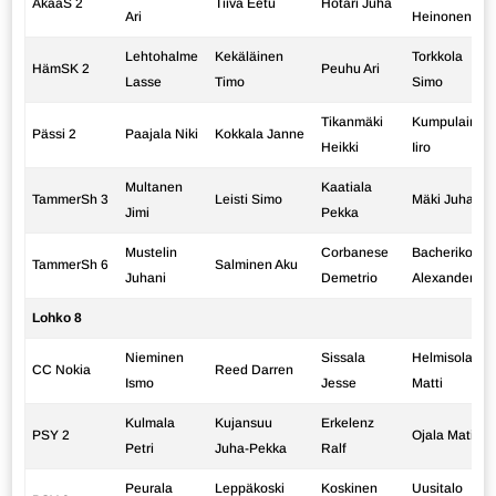
AkaaS 2
Tiiva Eetu
Hotari Juha
Ari
Heinonen
Lehtohalme
Kekäläinen
Torkkola
HämSK 2
Peuhu Ari
Lasse
Timo
Simo
Tikanmäki
Kumpulainen
Pässi 2
Paajala Niki
Kokkala Janne
Heikki
Iiro
Multanen
Kaatiala
TammerSh 3
Leisti Simo
Mäki Juha
Jimi
Pekka
Mustelin
Corbanese
Bacherikov
TammerSh 6
Salminen Aku
Juhani
Demetrio
Alexander
Lohko 8
Nieminen
Sissala
Helmisola
CC Nokia
Reed Darren
Ismo
Jesse
Matti
Kulmala
Kujansuu
Erkelenz
PSY 2
Ojala Matias
Petri
Juha-Pekka
Ralf
Peurala
Leppäkoski
Koskinen
Uusitalo