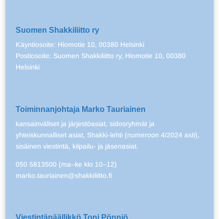
Suomen Shakkiliitto ry
Käyntiosoite: Hiomotie 10, 00380 Helsinki
Postiosoite: Suomen Shakkiliitto ry, Hiomotie 10, 00380
Helsinki
Toiminnanjohtaja Marko Tauriainen
kansainväliset ja järjestöasiat, sidosryhmät ja
yhteiskunnalliset asiat, Shakki-lehti (numeroon 4/2024 asti),
sisäinen viestintä, kilpailu- ja jäsenasiat.
050 5813500 (ma–ke klo 10–12)
marko.tauriainen@shakkiliitto.fi
Viestintäpäällikkö Toni Pönniö