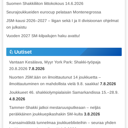
Suomen Shakkiliiton liittokokous 14.6.2026
Seurajoukkueiden eurocup pelataan Montenegrossa
JSM-kausi 2026–2027 – liigan sekä I ja II divisioonan ohjelmat
on julkaistu
Vuoden 2027 SM-kilpailujen haku avattu!
Uutiset
Vantaan Kesälava, Myyr York Park: Shakki-työpaja
20.8.2026
7.8.2026
Nuorten JSM:ään on ilmoittautunut 14 joukkuetta –
ilmoittautuminen on mahdollista vielä 9.8. saakka!
7.8.2026
Joukkueet 46. shakkiolympialaisiin Samarkandissa 15.–28.9.
4.8.2026
Tammer-Shakki jatkoi mestaruusputkeaan – neljäs
peräkkäinen joukkuepikashakin SM-kulta
3.8.2026
Kansainvälistä tunnelmaa joukkueblixteihin – seuraa yhden