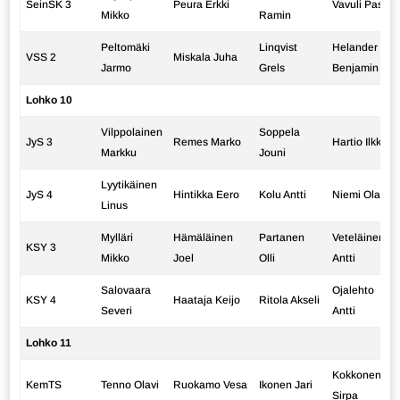
SeinSK 3
Peura Erkki
Vavuli Pasi
Mikko
Ramin
Peltomäki
Linqvist
Helander
VSS 2
Miskala Juha
Jarmo
Grels
Benjamin
Lohko 10
Vilppolainen
Soppela
JyS 3
Remes Marko
Hartio Ilkka
Markku
Jouni
Lyytikäinen
JyS 4
Hintikka Eero
Kolu Antti
Niemi Olavi
Linus
Mylläri
Hämäläinen
Partanen
Veteläinen
KSY 3
Mikko
Joel
Olli
Antti
Salovaara
Ojalehto
KSY 4
Haataja Keijo
Ritola Akseli
Severi
Antti
Lohko 11
Kokkonen
KemTS
Tenno Olavi
Ruokamo Vesa
Ikonen Jari
Sirpa