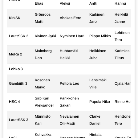
Elias
Aleksi
Antti
Hannu
Grönroos
Karkinen
Heikkilä
KirkSK
Ahokas Eero
Matti
Jaro
Janne
Lehtinen
LauttSSK 2
Kivinen Jyrki
Nyrhinen Harri
Piippo Mikko
Tero
Malmberg
Huhtamäki
Heikkinen
Karimies
MeRa 2
Dan
Heikki
Juha
Tiitus
Lohko 3
Kosonen
Länsimäki
Gambiitti 3
Peltola Leo
Ojala Hannu
Marko
Ville
Sirp Karl
Pankkonen
HSC 4
Papula Niko
Rinne Heini
Aleksander
Sakari
Männistö
Nevalainen
Clarke
Henttonen
LauttSSK 3
Kari
Olli-Matti
Daniel
Tero
Kohvakka
Hietala