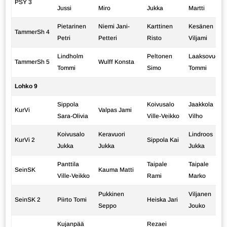
PSY 3
Jussi
Miro
Jukka
Martti
Pietarinen
Niemi Jani-
Karttinen
Kesänen
TammerSh 4
Petri
Petteri
Risto
Viljami
Lindholm
Peltonen
Laaksovuori
TammerSh 5
Wulff Konsta
Tommi
Simo
Tommi
Lohko 9
Sippola
Koivusalo
Jaakkola
KurVi
Valpas Jami
Sara-Olivia
Ville-Veikko
Vilho
Koivusalo
Keravuori
Lindroos
KurVi 2
Sippola Kai
Jukka
Jukka
Jukka
Panttila
Taipale
Taipale
SeinSK
Kauma Matti
Ville-Veikko
Rami
Marko
Pukkinen
Viljanen
SeinSK 2
Piirto Tomi
Heiska Jari
Seppo
Jouko
Kujanpää
Rezaei