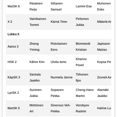
Räsänen
Siltanen
Muhonen
MatSK 6
Lammi Esa
Reijo
Samuel
Esko
Vainikainen
Peltonen
X 2
Kärnä Timo
Mäkelä Ari
Tommi
Jukka
Lohko 5
Zhang
Ristolainen
Blomstedt
Japisson
Aatos 3
Yiming
Eero
Kristian
Matias
Khanov
HSK 2
Kåhre Kim
Ulvila Ismo
Kopsa Petri
Pavel
Santala
Tiihonen
KäpSK 3
Nurmela Janne
Zrunek Axel
Jaakko
Ilpo
Suninen
Sopanen
Cheng Hanz
Alamäki
LprSK 2
Jukka
Pekka
Martin
Jaakko
Möttönen
Sinervuo Veli-
Vorobyov
MatSK 5
Halme Lucas
Ari
Pekka
Radmir