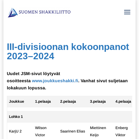
III-divisioonan kokoonpanot
2023–2024
Uudet JSM-sivut löytyvät
osoitteesta
www.joukkueshakki.fi
. Vanhat sivut suljetaan
lokakuun lopussa.
Joukkue
1.pelaaja
2.pelaaja
3.pelaaja
4.pelaaja
Lohko 1
Wilson
Miettinen
Enberg
KarjU 2
Saarinen Elias
Victor
Keijo
Viktor