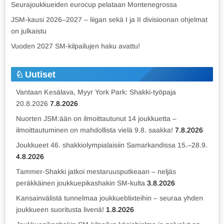
Seurajoukkueiden eurocup pelataan Montenegrossa
JSM-kausi 2026–2027 – liigan sekä I ja II divisioonan ohjelmat
on julkaistu
Vuoden 2027 SM-kilpailujen haku avattu!
Uutiset
Vantaan Kesälava, Myyr York Park: Shakki-työpaja
20.8.2026
7.8.2026
Nuorten JSM:ään on ilmoittautunut 14 joukkuetta –
ilmoittautuminen on mahdollista vielä 9.8. saakka!
7.8.2026
Joukkueet 46. shakkiolympialaisiin Samarkandissa 15.–28.9.
4.8.2026
Tammer-Shakki jatkoi mestaruusputkeaan – neljäs
peräkkäinen joukkuepikashakin SM-kulta
3.8.2026
Kansainvälistä tunnelmaa joukkueblixteihin – seuraa yhden
joukkueen suoritusta livenä!
1.8.2026