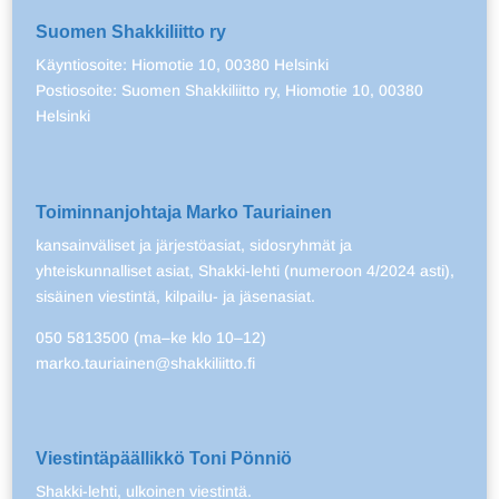
Suomen Shakkiliitto ry
Käyntiosoite: Hiomotie 10, 00380 Helsinki
Postiosoite: Suomen Shakkiliitto ry, Hiomotie 10, 00380
Helsinki
Toiminnanjohtaja Marko Tauriainen
kansainväliset ja järjestöasiat, sidosryhmät ja
yhteiskunnalliset asiat, Shakki-lehti (numeroon 4/2024 asti),
sisäinen viestintä, kilpailu- ja jäsenasiat.
050 5813500 (ma–ke klo 10–12)
marko.tauriainen@shakkiliitto.fi
Viestintäpäällikkö Toni Pönniö
Shakki-lehti, ulkoinen viestintä.