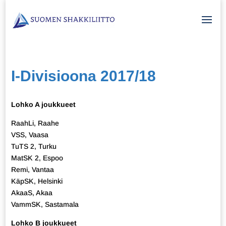
I-Divisioona 2017/18
Lohko A joukkueet
RaahLi, Raahe
VSS, Vaasa
TuTS 2, Turku
MatSK 2, Espoo
Remi, Vantaa
KäpSK, Helsinki
AkaaS, Akaa
VammSK, Sastamala
Lohko B joukkueet