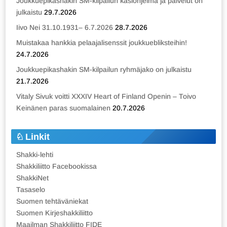
Joukkuepikashakin SM-kilpailun käsiohjelma ja palvelut on
julkaistu
29.7.2026
Iivo Nei 31.10.1931– 6.7.2026
28.7.2026
Muistakaa hankkia pelaajalisenssit joukkuebliksteihin!
24.7.2026
Joukkuepikashakin SM-kilpailun ryhmäjako on julkaistu
21.7.2026
Vitaly Sivuk voitti XXXIV Heart of Finland Openin – Toivo
Keinänen paras suomalainen
20.7.2026
Linkit
Shakki-lehti
Shakkiliitto Facebookissa
ShakkiNet
Tasaselo
Suomen tehtäväniekat
Suomen Kirjeshakkiliitto
Maailman Shakkiliitto FIDE