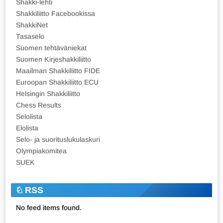
Shakki-lehti
Shakkiliitto Facebookissa
ShakkiNet
Tasaselo
Suomen tehtäväniekat
Suomen Kirjeshakkiliitto
Maailman Shakkiliitto FIDE
Euroopan Shakkiliitto ECU
Helsingin Shakkiliitto
Chess Results
Selolista
Elolista
Selo- ja suorituslukulaskuri
Olympiakomitea
SUEK
RSS
No feed items found.