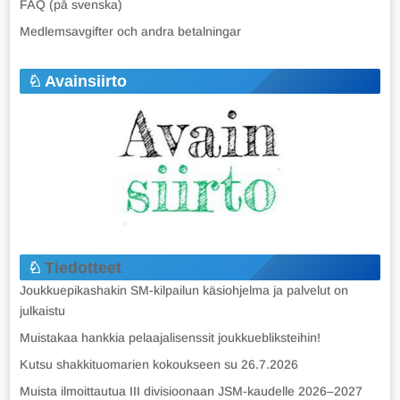
FAQ (på svenska)
Medlemsavgifter och andra betalningar
Avainsiirto
Tiedotteet
Joukkuepikashakin SM-kilpailun käsiohjelma ja palvelut on
julkaistu
Muistakaa hankkia pelaajalisenssit joukkuebliksteihin!
Kutsu shakkituomarien kokoukseen su 26.7.2026
Muista ilmoittautua III divisioonaan JSM-kaudelle 2026–2027