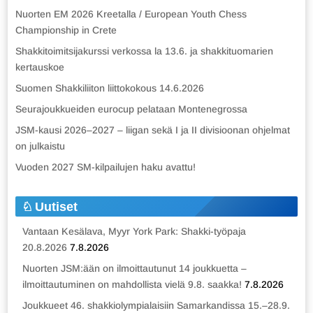
Nuorten EM 2026 Kreetalla / European Youth Chess
Championship in Crete
Shakkitoimitsijakurssi verkossa la 13.6. ja shakkituomarien
kertauskoe
Suomen Shakkiliiton liittokokous 14.6.2026
Seurajoukkueiden eurocup pelataan Montenegrossa
JSM-kausi 2026–2027 – liigan sekä I ja II divisioonan ohjelmat
on julkaistu
Vuoden 2027 SM-kilpailujen haku avattu!
Uutiset
Vantaan Kesälava, Myyr York Park: Shakki-työpaja
20.8.2026
7.8.2026
Nuorten JSM:ään on ilmoittautunut 14 joukkuetta –
ilmoittautuminen on mahdollista vielä 9.8. saakka!
7.8.2026
Joukkueet 46. shakkiolympialaisiin Samarkandissa 15.–28.9.