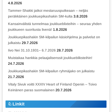
4.8.2026
Tammer-Shakki jatkoi mestaruusputkeaan – neljäs
peräkkäinen joukkuepikashakin SM-kulta
3.8.2026
Kansainvälistä tunnelmaa joukkueblixteihin – seuraa yhden
joukkueen suoritusta livenä!
1.8.2026
Joukkuepikashakin SM-kilpailun käsiohjelma ja palvelut on
julkaistu
29.7.2026
Iivo Nei 31.10.1931– 6.7.2026
28.7.2026
Muistakaa hankkia pelaajalisenssit joukkuebliksteihin!
24.7.2026
Joukkuepikashakin SM-kilpailun ryhmäjako on julkaistu
21.7.2026
Vitaly Sivuk voitti XXXIV Heart of Finland Openin – Toivo
Keinänen paras suomalainen
20.7.2026
Linkit