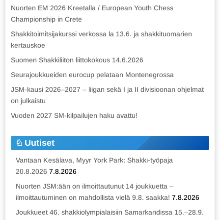
Nuorten EM 2026 Kreetalla / European Youth Chess
Championship in Crete
Shakkitoimitsijakurssi verkossa la 13.6. ja shakkituomarien
kertauskoe
Suomen Shakkiliiton liittokokous 14.6.2026
Seurajoukkueiden eurocup pelataan Montenegrossa
JSM-kausi 2026–2027 – liigan sekä I ja II divisioonan ohjelmat
on julkaistu
Vuoden 2027 SM-kilpailujen haku avattu!
Uutiset
Vantaan Kesälava, Myyr York Park: Shakki-työpaja
20.8.2026
7.8.2026
Nuorten JSM:ään on ilmoittautunut 14 joukkuetta –
ilmoittautuminen on mahdollista vielä 9.8. saakka!
7.8.2026
Joukkueet 46. shakkiolympialaisiin Samarkandissa 15.–28.9.