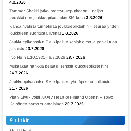
4.8.2026
Tammer-Shakki jatkoi mestaruusputkeaan – neljäs
peräkkäinen joukkuepikashakin SM-kulta
3.8.2026
Kansainvälistä tunnelmaa joukkueblixteihin – seuraa yhden
joukkueen suoritusta livenä!
1.8.2026
Joukkuepikashakin SM-kilpailun käsiohjelma ja palvelut on
julkaistu
29.7.2026
Iivo Nei 31.10.1931– 6.7.2026
28.7.2026
Muistakaa hankkia pelaajalisenssit joukkuebliksteihin!
24.7.2026
Joukkuepikashakin SM-kilpailun ryhmäjako on julkaistu
21.7.2026
Vitaly Sivuk voitti XXXIV Heart of Finland Openin – Toivo
Keinänen paras suomalainen
20.7.2026
Linkit
Shakki-lehti