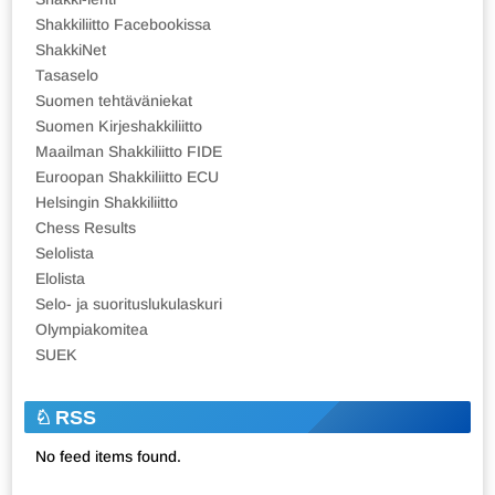
Shakkiliitto Facebookissa
ShakkiNet
Tasaselo
Suomen tehtäväniekat
Suomen Kirjeshakkiliitto
Maailman Shakkiliitto FIDE
Euroopan Shakkiliitto ECU
Helsingin Shakkiliitto
Chess Results
Selolista
Elolista
Selo- ja suorituslukulaskuri
Olympiakomitea
SUEK
RSS
No feed items found.