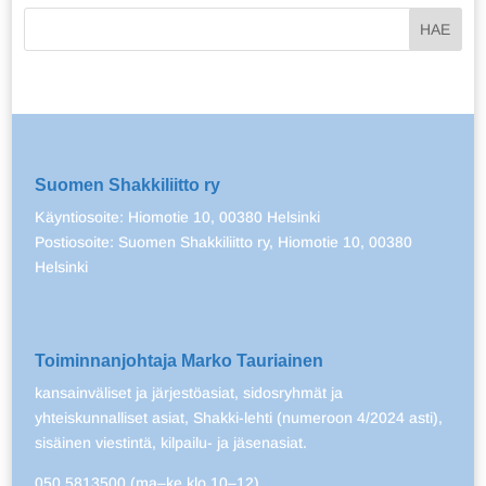
Suomen Shakkiliitto ry
Käyntiosoite: Hiomotie 10, 00380 Helsinki
Postiosoite: Suomen Shakkiliitto ry, Hiomotie 10, 00380
Helsinki
Toiminnanjohtaja Marko Tauriainen
kansainväliset ja järjestöasiat, sidosryhmät ja
yhteiskunnalliset asiat, Shakki-lehti (numeroon 4/2024 asti),
sisäinen viestintä, kilpailu- ja jäsenasiat.
050 5813500 (ma–ke klo 10–12)