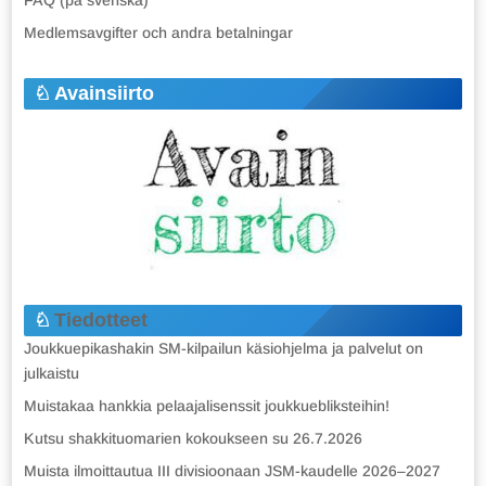
FAQ (på svenska)
Medlemsavgifter och andra betalningar
Avainsiirto
Tiedotteet
Joukkuepikashakin SM-kilpailun käsiohjelma ja palvelut on
julkaistu
Muistakaa hankkia pelaajalisenssit joukkuebliksteihin!
Kutsu shakkituomarien kokoukseen su 26.7.2026
Muista ilmoittautua III divisioonaan JSM-kaudelle 2026–2027