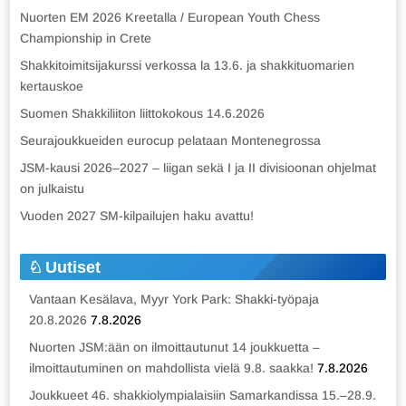
Nuorten EM 2026 Kreetalla / European Youth Chess
Championship in Crete
Shakkitoimitsijakurssi verkossa la 13.6. ja shakkituomarien
kertauskoe
Suomen Shakkiliiton liittokokous 14.6.2026
Seurajoukkueiden eurocup pelataan Montenegrossa
JSM-kausi 2026–2027 – liigan sekä I ja II divisioonan ohjelmat
on julkaistu
Vuoden 2027 SM-kilpailujen haku avattu!
Uutiset
Vantaan Kesälava, Myyr York Park: Shakki-työpaja
20.8.2026
7.8.2026
Nuorten JSM:ään on ilmoittautunut 14 joukkuetta –
ilmoittautuminen on mahdollista vielä 9.8. saakka!
7.8.2026
Joukkueet 46. shakkiolympialaisiin Samarkandissa 15.–28.9.