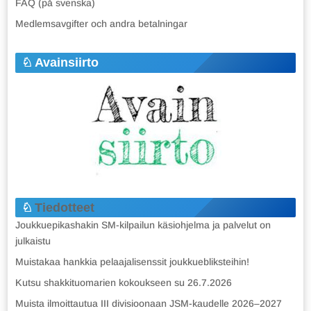
FAQ (på svenska)
Medlemsavgifter och andra betalningar
Avainsiirto
Tiedotteet
Joukkuepikashakin SM-kilpailun käsiohjelma ja palvelut on
julkaistu
Muistakaa hankkia pelaajalisenssit joukkuebliksteihin!
Kutsu shakkituomarien kokoukseen su 26.7.2026
Muista ilmoittautua III divisioonaan JSM-kaudelle 2026–2027