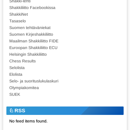
Shakki-lehti
Shakkiliitto Facebookissa
ShakkiNet
Tasaselo
Suomen tehtäväniekat
Suomen Kirjeshakkiliitto
Maailman Shakkiliitto FIDE
Euroopan Shakkiliitto ECU
Helsingin Shakkiliitto
Chess Results
Selolista
Elolista
Selo- ja suorituslukulaskuri
Olympiakomitea
SUEK
RSS
No feed items found.