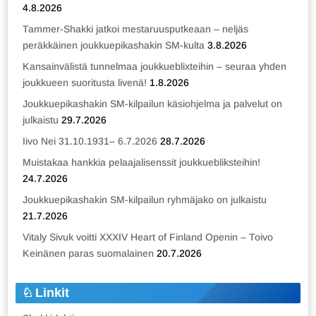
4.8.2026
Tammer-Shakki jatkoi mestaruusputkeaan – neljäs
peräkkäinen joukkuepikashakin SM-kulta
3.8.2026
Kansainvälistä tunnelmaa joukkueblixteihin – seuraa yhden
joukkueen suoritusta livenä!
1.8.2026
Joukkuepikashakin SM-kilpailun käsiohjelma ja palvelut on
julkaistu
29.7.2026
Iivo Nei 31.10.1931– 6.7.2026
28.7.2026
Muistakaa hankkia pelaajalisenssit joukkuebliksteihin!
24.7.2026
Joukkuepikashakin SM-kilpailun ryhmäjako on julkaistu
21.7.2026
Vitaly Sivuk voitti XXXIV Heart of Finland Openin – Toivo
Keinänen paras suomalainen
20.7.2026
Linkit