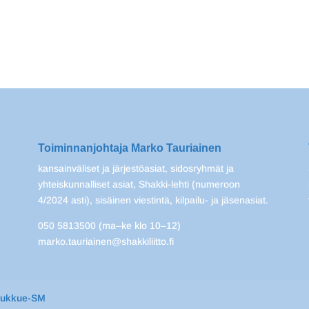
Toiminnanjohtaja Marko Tauriainen
kansainväliset ja järjestöasiat, sidosryhmät ja
yhteiskunnalliset asiat, Shakki-lehti (numeroon
4/2024 asti), sisäinen viestintä, kilpailu- ja jäsenasiat.
050 5813500 (ma–ke klo 10–12)
marko.tauriainen@shakkiliitto.fi
oukkue-SM