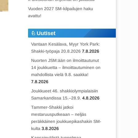
Vuoden 2027 SM-kilpailujen haku
avattu!
Uutiset
Vantaan Kesälava, Myyr York Park:
Shakki-työpaja 20.8.2026
7.8.2026
Nuorten JSM:ään on ilmoittautunut
14 joukkuetta – ilmoittautuminen on
mahdollista vielä 9.8. saakka!
7.8.2026
Joukkueet 46. shakkiolympialaisiin
Samarkandissa 15.–28.9.
4.8.2026
Tammer-Shakki jatkoi
mestaruusputkeaan – neljäs
peräkkäinen joukkuepikashakin SM-
kulta
3.8.2026
Kansainvälistä tunnelmaa