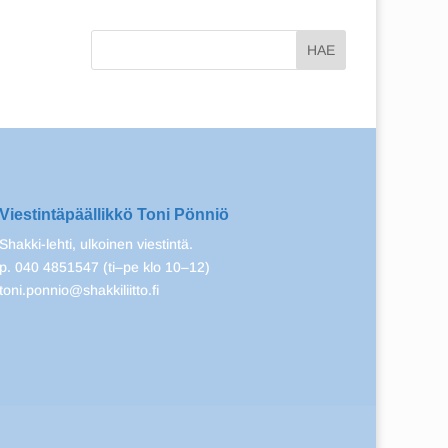
Viestintäpäällikkö Toni Pönniö
Shakki-lehti, ulkoinen viestintä.
p. 040 4851547 (ti–pe klo 10–12)
toni.ponnio@shakkiliitto.fi