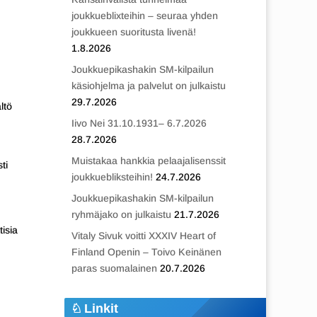
joukkueblixteihin – seuraa yhden
joukkueen suoritusta livenä!
1.8.2026
Joukkuepikashakin SM-kilpailun
käsiohjelma ja palvelut on julkaistu
29.7.2026
ltö
Iivo Nei 31.10.1931– 6.7.2026
28.7.2026
Muistakaa hankkia pelaajalisenssit
ti
joukkuebliksteihin!
24.7.2026
Joukkuepikashakin SM-kilpailun
ryhmäjako on julkaistu
21.7.2026
isia
Vitaly Sivuk voitti XXXIV Heart of
Finland Openin – Toivo Keinänen
paras suomalainen
20.7.2026
Linkit