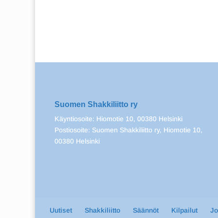
Suomen Shakkiliitto ry
Käyntiosoite: Hiomotie 10, 00380 Helsinki
Postiosoite: Suomen Shakkiliitto ry, Hiomotie 10,
00380 Helsinki
Uutiset
Shakkiliitto
Säännöt
Kilpailut
J