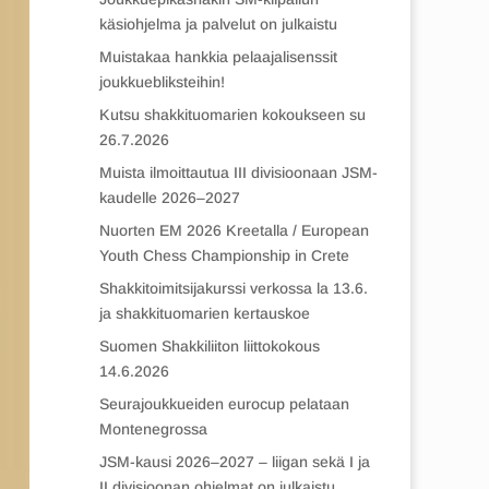
käsiohjelma ja palvelut on julkaistu
Muistakaa hankkia pelaajalisenssit
joukkuebliksteihin!
Kutsu shakkituomarien kokoukseen su
26.7.2026
Muista ilmoittautua III divisioonaan JSM-
kaudelle 2026–2027
Nuorten EM 2026 Kreetalla / European
Youth Chess Championship in Crete
Shakkitoimitsijakurssi verkossa la 13.6.
ja shakkituomarien kertauskoe
Suomen Shakkiliiton liittokokous
14.6.2026
Seurajoukkueiden eurocup pelataan
Montenegrossa
JSM-kausi 2026–2027 – liigan sekä I ja
II divisioonan ohjelmat on julkaistu