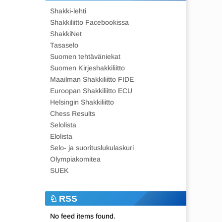
Shakki-lehti
Shakkiliitto Facebookissa
ShakkiNet
Tasaselo
Suomen tehtäväniekat
Suomen Kirjeshakkiliitto
Maailman Shakkiliitto FIDE
Euroopan Shakkiliitto ECU
Helsingin Shakkiliitto
Chess Results
Selolista
Elolista
Selo- ja suorituslukulaskuri
Olympiakomitea
SUEK
RSS
No feed items found.