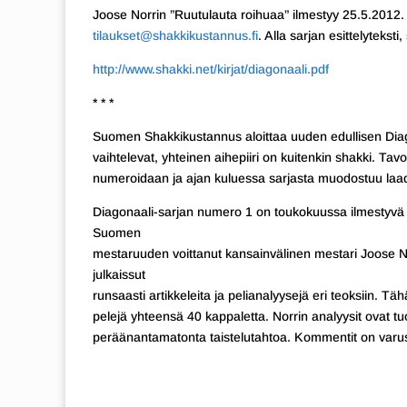
Joose Norrin ”Ruutulauta roihuaa” ilmestyy 25.5.2012. Hi
tilaukset@shakkikustannus.fi
. Alla sarjan esittelytekst
http://www.shakki.net/kirjat/diagonaali.pdf
* * *
Suomen Shakkikustannus aloittaa uuden edullisen Diagona
vaihtelevat, yhteinen aihepiiri on kuitenkin shakki. Tav
numeroidaan ja ajan kuluessa sarjasta muodostuu laa
Diagonaali-sarjan numero 1 on toukokuussa ilmestyvä J
Suomen
mestaruuden voittanut kansainvälinen mestari Joose Norr
julkaissut
runsaasti artikkeleita ja pelianalyysejä eri teoksiin. 
pelejä yhteensä 40 kappaletta. Norrin analyysit ovat tuo
peräänantamatonta taistelutahtoa. Kommentit on varust