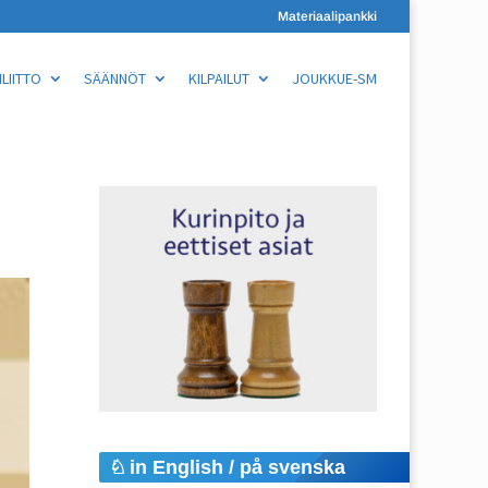
Materiaalipankki
LIITTO
SÄÄNNÖT
KILPAILUT
JOUKKUE-SM
in English / på svenska