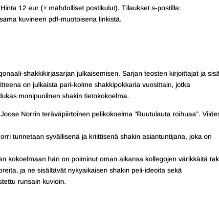
nta 12 eur (+ mahdolliset postikulut). Tilaukset s-postilla:
i, sama kuvineen pdf-muotoisena linkistä.
ali-shakkikirjasarjan julkaisemisen. Sarjan teosten kirjoittajat ja sisä
oitteena on julkaista pari-kolme shakkipokkaria vuosittain, jotka
dukas monipuolinen shakin tietokokoelma.
oose Norrin teräväpiirtoinen pelikokoelma ”Ruutulauta roihuaa”. Viides
i tunnetaan syvällisenä ja kriittisenä shakin asiantuntijana, joka on
Tähän kokoelmaan hän on poiminut oman aikansa kollegojen värikkäitä takt
reita, ja ne sisältävät nykyaikaisen shakin peli-ideoita sekä
ettu runsain kuvioin.