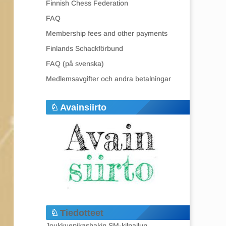
Finnish Chess Federation
FAQ
Membership fees and other payments
Finlands Schackförbund
FAQ (på svenska)
Medlemsavgifter och andra betalningar
Avainsiirto
Tiedotteet
Joukkuepikashakin SM-kilpailun