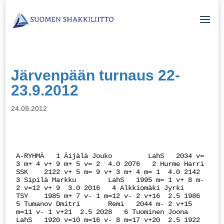
Järvenpään turnaus 22-
23.9.2012
24.09.2012
A-RYHMÄ   1 Äijälä Jouko         LahS   2034 v= 
3 m+ 4 v+ 9 m+ 5 v= 2  4.0 2076   2 Hurme Harri          
SSK    2122 v+ 5 m= 9 v+ 3 m+ 4 m= 1  4.0 2142   
3 Sipilä Markku        LahS   1995 m= 1 v+ 8 m- 
2 v=12 v+ 9  3.0 2016   4 Alkkiomäki Jyrki     
TSY    1985 m+ 7 v- 1 m=12 v- 2 v+16  2.5 1986   
5 Tumanov Dmitri       Remi   2044 m- 2 v+15 
m=11 v- 1 v+21  2.5 2028   6 Tuominen Joona       
LahS   1920 v=10 m=16 v- 8 m=17 v+20  2.5 1922   