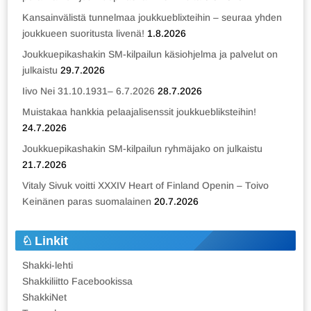
Kansainvälistä tunnelmaa joukkueblixteihin – seuraa yhden
joukkueen suoritusta livenä!
1.8.2026
Joukkuepikashakin SM-kilpailun käsiohjelma ja palvelut on
julkaistu
29.7.2026
Iivo Nei 31.10.1931– 6.7.2026
28.7.2026
Muistakaa hankkia pelaajalisenssit joukkuebliksteihin!
24.7.2026
Joukkuepikashakin SM-kilpailun ryhmäjako on julkaistu
21.7.2026
Vitaly Sivuk voitti XXXIV Heart of Finland Openin – Toivo
Keinänen paras suomalainen
20.7.2026
Linkit
Shakki-lehti
Shakkiliitto Facebookissa
ShakkiNet