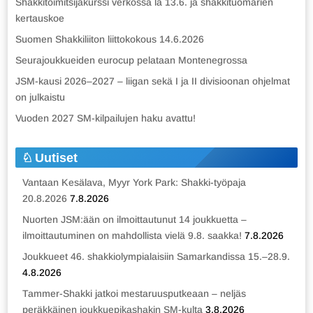
Shakkitoimitsijakurssi verkossa la 13.6. ja shakkituomarien
kertauskoe
Suomen Shakkiliiton liittokokous 14.6.2026
Seurajoukkueiden eurocup pelataan Montenegrossa
JSM-kausi 2026–2027 – liigan sekä I ja II divisioonan ohjelmat
on julkaistu
Vuoden 2027 SM-kilpailujen haku avattu!
Uutiset
Vantaan Kesälava, Myyr York Park: Shakki-työpaja
20.8.2026
7.8.2026
Nuorten JSM:ään on ilmoittautunut 14 joukkuetta –
ilmoittautuminen on mahdollista vielä 9.8. saakka!
7.8.2026
Joukkueet 46. shakkiolympialaisiin Samarkandissa 15.–28.9.
4.8.2026
Tammer-Shakki jatkoi mestaruusputkeaan – neljäs
peräkkäinen joukkuepikashakin SM-kulta
3.8.2026