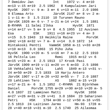
7 Demidov Jan          Int    1972 v- 4 m+10 
m=13 v-15 m+19  2.5 1962   8 Kumpulainen Jari     
HyvSK  2007 v- 9 m- 3 m+ 6 v+13 m-11  2.0 1986   
9 Elomaa Arto          JärvSK 2147 m+ 8 v= 2 m- 
1 v-11 m- 3  1.5 2110  10 Turunen Rauno        
JärvSK 1926 m= 6 v- 7 v-21 m-14 v+24  1.5 1881  
B-RYHMÄ  11 Salmi Ilkka          HyvSK  1871 
v+14 m+17 v= 5 m+ 9 v+ 8  4.5 1955  12 Auvinen 
Esa          ESK    1911 v=16 m+23 v= 4 m= 3 
v+15  3.5 1943  13 Heikkilä Raine       PorvSK 
1842 v+18 m+32 v= 7 m- 8 v=14  3.0 1872  14 
Rintakoski Pentti    VammSK 1858 m-11 v=33 m+28 
v+10 m=13  3.0 1863  15 Piho Juha            
HyvSK  1900 v+20 m- 5 v=16 m+ 7 m-12  2.5 1910  
16 Peltola Leo          Remi   1915 m=12 v= 6 
m=15 v+23 m- 4  2.5 1913  17 Krook Pasi           
JärvSK 1909 m+19 v-11 m=20 v= 6 m=33  2.5 1898  
18 Vehkalahti Veli      LahS   1849 m-13 v=31 v-
24 m+50 m+29  2.5 1833  19 Harju Antero         
JärvSK 1907 v-17 m-20 v+32 m+55 v- 7  2.0 1887  
20 Lehtinen Tero        AS     1882 m-15 v+19 
v=17 m-21 m- 6  1.5 1852  C-RYHMÄ  21 Björkhem 
Daniel      PorvSK 1755 m+29 v+30 m+10 v+20 m- 5  
4.0 1837  22 Lamminen Matti       HyvSK  1658 
m+27 v=26 m=31 v-29 v+41  3.0 1684  23 Saharinen 
Petri      HSK    1794 m+30 v-12 v+50 m-16 v=55  
2.5 1813  24 Laitinen Jarmo       Hm-93  1728 m-
28 v+40 m+18 v=31 m-10  2.5 1740  25 Ailasmaa 