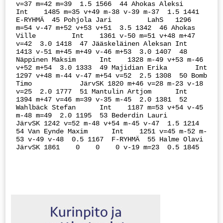
v=37 m=42 m=39  1.5 1566  44 Ahokas Aleksi        
Int    1485 m=35 v+49 m-38 v-39 m-37  1.5 1441  
E-RYHMÄ  45 Pohjola Jari         LahS   1296 
m=54 v-47 m+52 v+53 v+51  3.5 1342  46 Ahokas 
Ville         Int    1361 v-50 m=51 v+48 m+47 
v=42  3.0 1418  47 Jääskeläinen Aleksan Int    
1413 v-51 m+45 m+49 v-46 m+53  3.0 1407  48 
Näppinen Maksim      Int    1328 m-49 v+53 m-46 
v+52 m+54  3.0 1333  49 Majidian Erika       Int    
1297 v+48 m-44 v-47 m+54 v=52  2.5 1308  50 Bomb 
Timo            JärvSK 1820 m+46 v=28 m-23 v-18 
v=25  2.0 1777  51 Mantulin Artjom      Int    
1394 m+47 v=46 m=39 v-35 m-45  2.0 1381  52 
Wahlbäck Stefan      Int    1187 m=53 v+54 v-45 
m-48 m=49  2.0 1195  53 Bederdin Lauri       
JärvSK 1242 v=52 m-48 v+54 m-45 v-47  1.5 1214  
54 Van Eynde Maxim      Int    1251 v=45 m-52 m-
53 v-49 v-48  0.5 1167  F-RYHMÄ  55 Halme Olavi          
JärvSK 1861    0    0    0 v-19 m=23  0.5 1845 