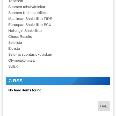
Tasaselo
Suomen tehtäväniekat
Suomen Kirjeshakkiliitto
Maailman Shakkiliitto FIDE
Euroopan Shakkiliitto ECU
Helsingin Shakkiliitto
Chess Results
Selolista
Elolista
Selo- ja suorituslukulaskuri
Olympiakomitea
SUEK
RSS
No feed items found.