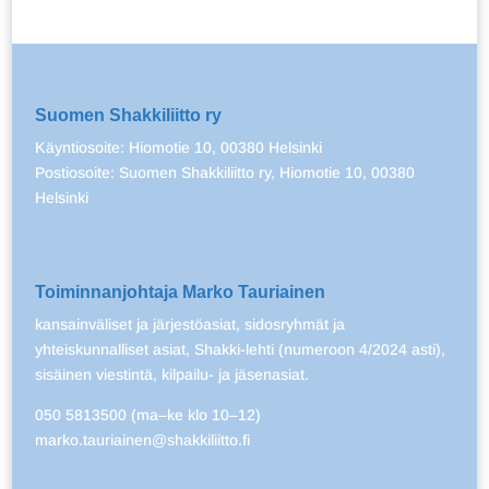
Suomen Shakkiliitto ry
Käyntiosoite: Hiomotie 10, 00380 Helsinki
Postiosoite: Suomen Shakkiliitto ry, Hiomotie 10, 00380
Helsinki
Toiminnanjohtaja Marko Tauriainen
kansainväliset ja järjestöasiat, sidosryhmät ja
yhteiskunnalliset asiat, Shakki-lehti (numeroon 4/2024 asti),
sisäinen viestintä, kilpailu- ja jäsenasiat.
050 5813500 (ma–ke klo 10–12)
marko.tauriainen@shakkiliitto.fi