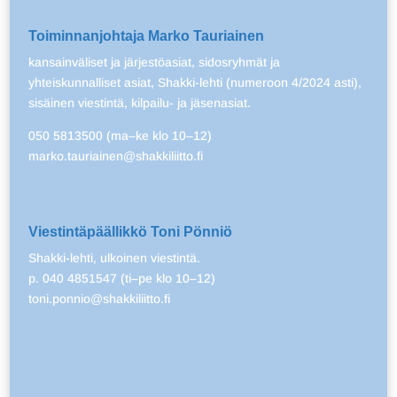
Toiminnanjohtaja Marko Tauriainen
kansainväliset ja järjestöasiat, sidosryhmät ja
yhteiskunnalliset asiat, Shakki-lehti (numeroon 4/2024 asti),
sisäinen viestintä, kilpailu- ja jäsenasiat.
050 5813500 (ma–ke klo 10–12)
marko.tauriainen@shakkiliitto.fi
Viestintäpäällikkö Toni Pönniö
Shakki-lehti, ulkoinen viestintä.
p. 040 4851547 (ti–pe klo 10–12)
toni.ponnio@shakkiliitto.fi