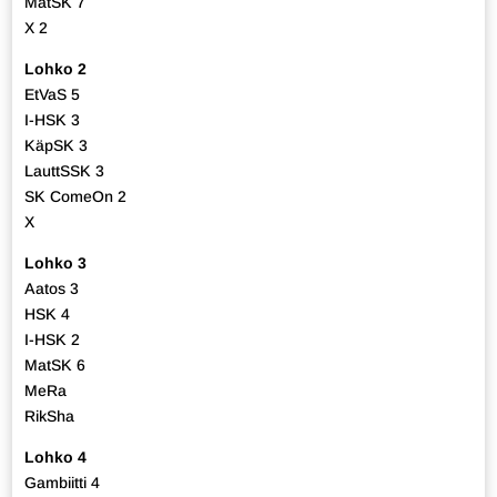
MatSK 7
X 2
Lohko 2
EtVaS 5
I-HSK 3
KäpSK 3
LauttSSK 3
SK ComeOn 2
X
Lohko 3
Aatos 3
HSK 4
I-HSK 2
MatSK 6
MeRa
RikSha
Lohko 4
Gambiitti 4