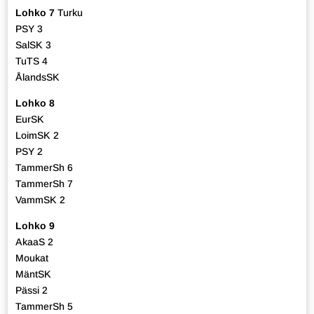
Lohko 7
Turku
PSY 3
SalSK 3
TuTS 4
ÅlandsSK
Lohko 8
EurSK
LoimSK 2
PSY 2
TammerSh 6
TammerSh 7
VammSK 2
Lohko 9
AkaaS 2
Moukat
MäntSK
Pässi 2
TammerSh 5