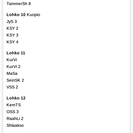
TammerSh 8
Lohko 10
Kuopio
JyS 3
KSY 2
KSY 3
KSY 4
Lohko 11
KurVi
KurVi 2
MaSa
SeinSK 2
VSS 2
Lohko 12
KemTS
OSS 3
RaahLi 2
Shlaakso