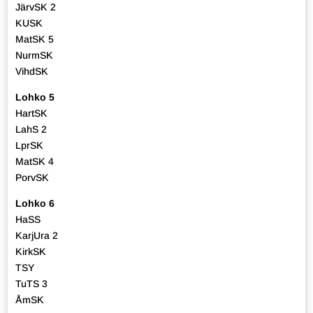
JärvSK 2
KUSK
MatSK 5
NurmSK
VihdSK
Lohko 5
HartSK
LahS 2
LprSK
MatSK 4
PorvSK
Lohko 6
HaSS
KarjUra 2
KirkSK
TSY
TuTS 3
ÅmSK