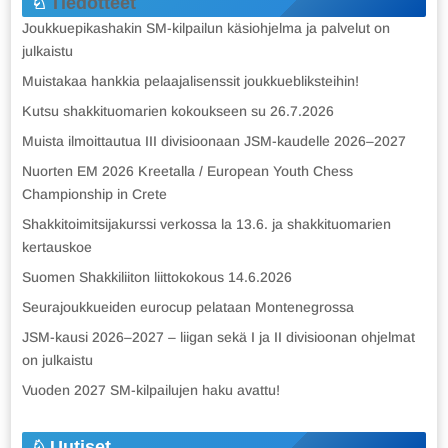
Tiedotteet
Joukkuepikashakin SM-kilpailun käsiohjelma ja palvelut on
julkaistu
Muistakaa hankkia pelaajalisenssit joukkuebliksteihin!
Kutsu shakkituomarien kokoukseen su 26.7.2026
Muista ilmoittautua III divisioonaan JSM-kaudelle 2026–2027
Nuorten EM 2026 Kreetalla / European Youth Chess
Championship in Crete
Shakkitoimitsijakurssi verkossa la 13.6. ja shakkituomarien
kertauskoe
Suomen Shakkiliiton liittokokous 14.6.2026
Seurajoukkueiden eurocup pelataan Montenegrossa
JSM-kausi 2026–2027 – liigan sekä I ja II divisioonan ohjelmat
on julkaistu
Vuoden 2027 SM-kilpailujen haku avattu!
Uutiset