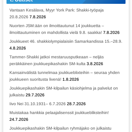
Vantaan Kesälava, Myyr York Park: Shakki-työpaja
20.8.2026
7.8.2026
Nuorten JSM:ään on ilmoittautunut 14 joukkuetta –
ilmoittautuminen on mahdollista vielä 9.8. saakka!
7.8.2026
Joukkueet 46. shakkiolympialaisiin Samarkandissa 15.–28.9.
4.8.2026
Tammer-Shakki jatkoi mestaruusputkeaan – neljäs
peräkkäinen joukkuepikashakin SM-kulta
3.8.2026
Kansainvälistä tunnelmaa joukkueblixteihin – seuraa yhden
joukkueen suoritusta livenä!
1.8.2026
Joukkuepikashakin SM-kilpailun käsiohjelma ja palvelut on
julkaistu
29.7.2026
Iivo Nei 31.10.1931– 6.7.2026
28.7.2026
Muistakaa hankkia pelaajalisenssit joukkuebliksteihin!
24.7.2026
Joukkuepikashakin SM-kilpailun ryhmäjako on julkaistu