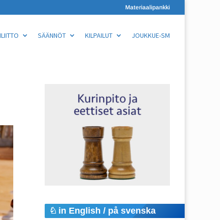
Materiaalipankki
LIITTO
SÄÄNNÖT
KILPAILUT
JOUKKUE-SM
in English / på svenska