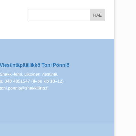
Viestintäpäällikkö Toni Pönniö
Shakki-lehti, ulkoinen viestintä.
p. 040 4851547 (ti–pe klo 10–12)
toni.ponnio@shakkiliitto.fi