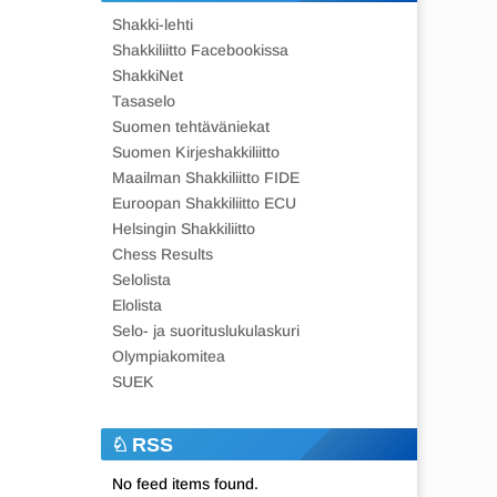
Shakki-lehti
Shakkiliitto Facebookissa
ShakkiNet
Tasaselo
Suomen tehtäväniekat
Suomen Kirjeshakkiliitto
Maailman Shakkiliitto FIDE
Euroopan Shakkiliitto ECU
Helsingin Shakkiliitto
Chess Results
Selolista
Elolista
Selo- ja suorituslukulaskuri
Olympiakomitea
SUEK
RSS
No feed items found.