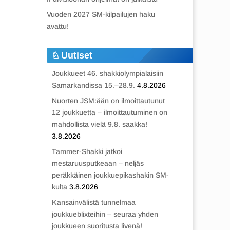
Vuoden 2027 SM-kilpailujen haku
avattu!
Uutiset
Joukkueet 46. shakkiolympialaisiin
Samarkandissa 15.–28.9.
4.8.2026
Nuorten JSM:ään on ilmoittautunut
12 joukkuetta – ilmoittautuminen on
mahdollista vielä 9.8. saakka!
3.8.2026
Tammer-Shakki jatkoi
mestaruusputkeaan – neljäs
peräkkäinen joukkuepikashakin SM-
kulta
3.8.2026
Kansainvälistä tunnelmaa
joukkueblixteihin – seuraa yhden
joukkueen suoritusta livenä!