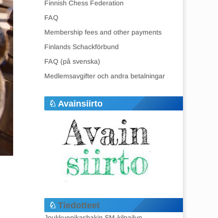
Finnish Chess Federation
FAQ
Membership fees and other payments
Finlands Schackförbund
FAQ (på svenska)
Medlemsavgifter och andra betalningar
Avainsiirto
Tiedotteet
Joukkuepikashakin SM-kilpailun