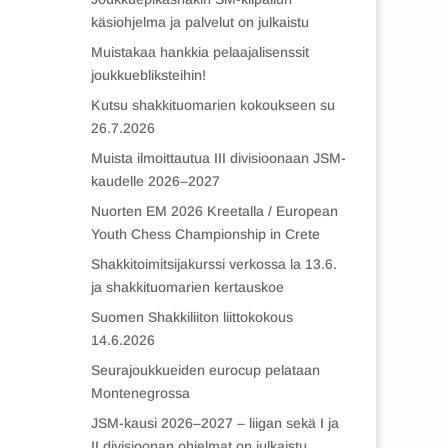
käsiohjelma ja palvelut on julkaistu
Muistakaa hankkia pelaajalisenssit
joukkuebliksteihin!
Kutsu shakkituomarien kokoukseen su
26.7.2026
Muista ilmoittautua III divisioonaan JSM-
kaudelle 2026–2027
Nuorten EM 2026 Kreetalla / European
Youth Chess Championship in Crete
Shakkitoimitsijakurssi verkossa la 13.6.
ja shakkituomarien kertauskoe
Suomen Shakkiliiton liittokokous
14.6.2026
Seurajoukkueiden eurocup pelataan
Montenegrossa
JSM-kausi 2026–2027 – liigan sekä I ja
II divisioonan ohjelmat on julkaistu