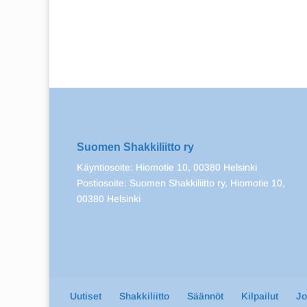
Suomen Shakkiliitto ry
Käyntiosoite: Hiomotie 10, 00380 Helsinki
Postiosoite: Suomen Shakkiliitto ry, Hiomotie 10,
00380 Helsinki
Uutiset
Shakkiliitto
Säännöt
Kilpailut
J