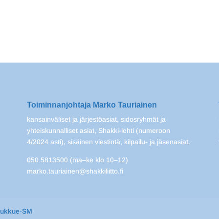
Toiminnanjohtaja Marko Tauriainen
kansainväliset ja järjestöasiat, sidosryhmät ja
yhteiskunnalliset asiat, Shakki-lehti (numeroon
4/2024 asti), sisäinen viestintä, kilpailu- ja jäsenasiat.
050 5813500 (ma–ke klo 10–12)
marko.tauriainen@shakkiliitto.fi
oukkue-SM