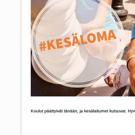
Koulut päättyivät tänään, ja kesälaitumet kutsuvat. Hyvä