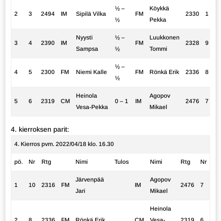
½ –
Köykkä
2
3
2494
IM
Sipilä Vilka
FM
2330
1
½
Pekka
Nyysti
½ –
Luukkonen
3
4
2390
IM
FM
2328
9
Sampsa
½
Tommi
½ –
4
5
2300
FM
Niemi Kalle
FM
Rönkä Erik
2336
8
½
Heinola
Agopov
5
6
2319
CM
0 – 1
IM
2476
7
Vesa-Pekka
Mikael
4. kierroksen parit:
4. Kierros pvm. 2022/04/18 klo. 16.30
pö.
Nr
Rtg
Nimi
Tulos
Nimi
Rtg
Nr
Järvenpää
Agopov
1
10
2316
FM
IM
2476
7
Jari
Mikael
Heinola
2
8
2336
FM
Rönkä Erik
CM
Vesa-
2319
6