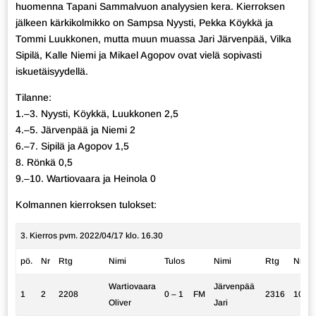
huomenna Tapani Sammalvuon analyysien kera. Kierroksen
jälkeen kärkikolmikko on Sampsa Nyysti, Pekka Köykkä ja
Tommi Luukkonen, mutta muun muassa Jari Järvenpää, Vilka
Sipilä, Kalle Niemi ja Mikael Agopov ovat vielä sopivasti
iskuetäisyydellä.
Tilanne:
1.–3. Nyysti, Köykkä, Luukkonen 2,5
4.–5. Järvenpää ja Niemi 2
6.–7. Sipilä ja Agopov 1,5
8. Rönkä 0,5
9.–10. Wartiovaara ja Heinola 0
Kolmannen kierroksen tulokset:
3. Kierros pvm. 2022/04/17 klo. 16.30
pö.
Nr
Rtg
Nimi
Tulos
Nimi
Rtg
Nr
Wartiovaara
Järvenpää
1
2
2208
0 – 1
FM
2316
10
Oliver
Jari