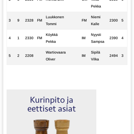
Pekka
Luukkonen
Niemi
3
9
2328
FM
FM
2300
5
Tommi
Kalle
Köykkä
Nyysti
4
1
2330
FM
IM
2390
4
Pekka
Sampsa
Wartiovaara
Sipilä
5
2
2208
IM
2494
3
Oliver
Vilka