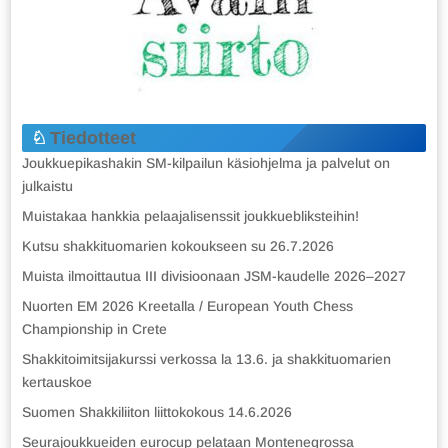
Tiedotteet
Joukkuepikashakin SM-kilpailun käsiohjelma ja palvelut on
julkaistu
Muistakaa hankkia pelaajalisenssit joukkuebliksteihin!
Kutsu shakkituomarien kokoukseen su 26.7.2026
Muista ilmoittautua III divisioonaan JSM-kaudelle 2026–2027
Nuorten EM 2026 Kreetalla / European Youth Chess
Championship in Crete
Shakkitoimitsijakurssi verkossa la 13.6. ja shakkituomarien
kertauskoe
Suomen Shakkiliiton liittokokous 14.6.2026
Seurajoukkueiden eurocup pelataan Montenegrossa