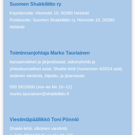
Suomen Shakkiliitto ry
Käyntiosoite: Hiomotie 10, 00380 Helsinki
Postiosoite: Suomen Shakkiliitto ry, Hiomotie 10, 00380
Helsinki
Toiminnanjohtaja Marko Tauriainen
kansainväliset ja järjestöasiat, sidosryhmät ja
yhteiskunnalliset asiat, Shakki-lehti (numeroon 4/2024 asti),
sisäinen viestintä, kilpailu- ja jäsenasiat.
050 5813500 (ma–ke klo 10–12)
marko.tauriainen@shakkiliitto.fi
Viestintäpäällikkö Toni Pönniö
Shakki-lehti, ulkoinen viestintä.