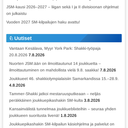
JSM-kausi 2026–2027 – liigan sekä I ja II divisioonan ohjelmat
on julkaistu
Vuoden 2027 SM-kilpailujen haku avattu!
Uutiset
Vantaan Kesälava, Myyr York Park: Shakki-työpaja
20.8.2026
7.8.2026
Nuorten JSM:ään on ilmoittautunut 14 joukkuetta –
ilmoittautuminen on mahdollista vielä 9.8. saakka!
7.8.2026
Joukkueet 46. shakkiolympialaisiin Samarkandissa 15.–28.9.
4.8.2026
Tammer-Shakki jatkoi mestaruusputkeaan – neljäs
peräkkäinen joukkuepikashakin SM-kulta
3.8.2026
Kansainvälistä tunnelmaa joukkueblixteihin – seuraa yhden
joukkueen suoritusta livenä!
1.8.2026
Joukkuepikashakin SM-kilpailun käsiohjelma ja palvelut on