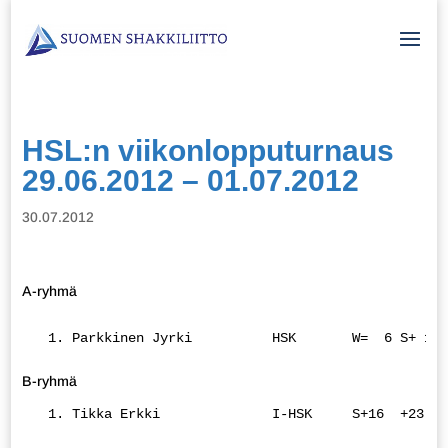
HSL:n viikonlopputurnaus
29.06.2012 – 01.07.2012
30.07.2012
A-ryhmä
  1. Parkkinen Jyrki          HSK       W=  6 S+ 11 
B-ryhmä
  1. Tikka Erkki              I-HSK     S+16  +23 S+