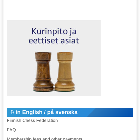
in English / på svenska
Finnish Chess Federation
FAQ
Membership fees and other payments