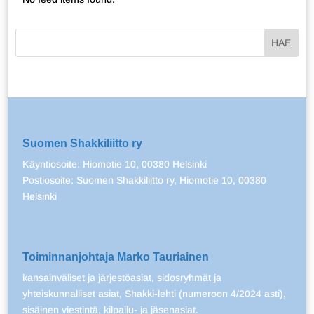
Suomen Shakkiliitto ry
Käyntiosoite: Hiomotie 10, 00380 Helsinki
Postiosoite: Suomen Shakkiliitto ry, Hiomotie 10, 00380
Helsinki
Toiminnanjohtaja Marko Tauriainen
kansainväliset ja järjestöasiat, sidosryhmät ja
yhteiskunnalliset asiat, Shakki-lehti (numeroon 4/2024 asti),
sisäinen viestintä, kilpailu- ja jäsenasiat.