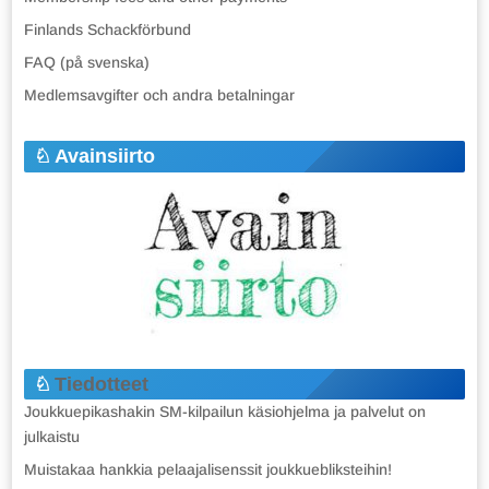
Finlands Schackförbund
FAQ (på svenska)
Medlemsavgifter och andra betalningar
Avainsiirto
Tiedotteet
Joukkuepikashakin SM-kilpailun käsiohjelma ja palvelut on
julkaistu
Muistakaa hankkia pelaajalisenssit joukkuebliksteihin!