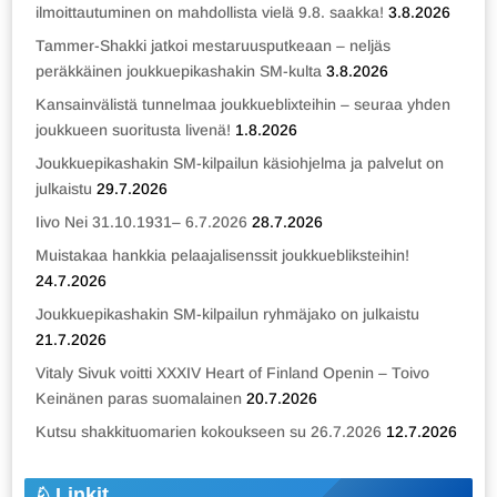
ilmoittautuminen on mahdollista vielä 9.8. saakka!
3.8.2026
Tammer-Shakki jatkoi mestaruusputkeaan – neljäs
peräkkäinen joukkuepikashakin SM-kulta
3.8.2026
Kansainvälistä tunnelmaa joukkueblixteihin – seuraa yhden
joukkueen suoritusta livenä!
1.8.2026
Joukkuepikashakin SM-kilpailun käsiohjelma ja palvelut on
julkaistu
29.7.2026
Iivo Nei 31.10.1931– 6.7.2026
28.7.2026
Muistakaa hankkia pelaajalisenssit joukkuebliksteihin!
24.7.2026
Joukkuepikashakin SM-kilpailun ryhmäjako on julkaistu
21.7.2026
Vitaly Sivuk voitti XXXIV Heart of Finland Openin – Toivo
Keinänen paras suomalainen
20.7.2026
Kutsu shakkituomarien kokoukseen su 26.7.2026
12.7.2026
Linkit