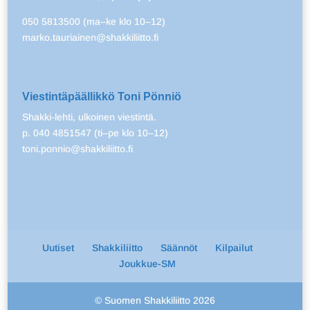
050 5813500 (ma–ke klo 10–12)
marko.tauriainen@shakkiliitto.fi
Viestintäpäällikkö Toni Pönniö
Shakki-lehti, ulkoinen viestintä.
p. 040 4851547 (ti–pe klo 10–12)
toni.ponnio@shakkiliitto.fi
Uutiset
Shakkiliitto
Säännöt
Kilpailut
Joukkue-SM
© Suomen Shakkiliitto 2026