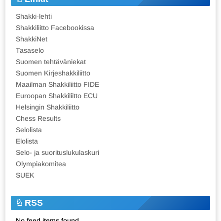
Shakki-lehti
Shakkiliitto Facebookissa
ShakkiNet
Tasaselo
Suomen tehtäväniekat
Suomen Kirjeshakkiliitto
Maailman Shakkiliitto FIDE
Euroopan Shakkiliitto ECU
Helsingin Shakkiliitto
Chess Results
Selolista
Elolista
Selo- ja suorituslukulaskuri
Olympiakomitea
SUEK
RSS
No feed items found.