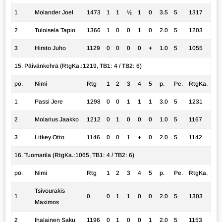
1
Molander Joel
1473
1
1
½
1
0
3.5
5
1317
2
Tuloisela Tapio
1366
1
0
0
1
0
2.0
5
1203
3
Hirsto Juho
1129
0
0
0
0
+
1.0
5
1055
15. Päivänkehrä (RtgKa.:1219, TB1: 4 / TB2: 6)
pö.
Nimi
Rtg
1
2
3
4
5
p.
Pe.
RtgKa.
1
Passi Jere
1298
0
0
1
1
1
3.0
5
1231
2
Molarius Jaakko
1212
0
1
0
0
0
1.0
5
1167
3
Litkey Otto
1146
0
0
1
+
0
2.0
5
1142
16. Tuomarila (RtgKa.:1065, TB1: 4 / TB2: 6)
pö.
Nimi
Rtg
1
2
3
4
5
p.
Pe.
RtgKa.
Tsivourakis
1
0
0
1
1
0
0
2.0
5
1303
Maximos
2
Ihalainen Saku
1196
0
1
0
0
1
2.0
5
1153