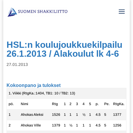
HSL:n koulujoukkuekilpailu
26.1.2013 / Alakoulut lk 4-6
27.01.2013
Kokoonpano ja tulokset
1. Viikki (RtgKa.:1404, TB1: 10 / TB2: 13)
pö.
Nimi
Rtg
1
2
3
4
5
p.
Pe.
RtgKa.
1
Ahokas Aleksi
1526
1
1
1
½
1
4.5
5
1377
2
Ahokas Ville
1379
1
½
1
1
1
4.5
5
1256