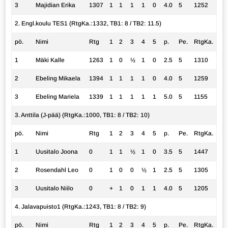
3
Majidian Erika
1307
1
1
1
1
0
4.0
5
1252
2. Engl.koulu TES1 (RtgKa.:1332, TB1: 8 / TB2: 11.5)
pö.
Nimi
Rtg
1
2
3
4
5
p.
Pe.
RtgKa.
1
Mäki Kalle
1263
1
0
½
1
0
2.5
5
1310
2
Ebeling Mikaela
1394
1
1
1
1
0
4.0
5
1259
3
Ebeling Mariela
1339
1
1
1
1
1
5.0
5
1155
3. Anttila (J-pää) (RtgKa.:1000, TB1: 8 / TB2: 10)
pö.
Nimi
Rtg
1
2
3
4
5
p.
Pe.
RtgKa.
1
Uusitalo Joona
0
1
1
½
1
0
3.5
5
1447
2
Rosendahl Leo
0
1
0
0
½
1
2.5
5
1305
3
Uusitalo Niilo
0
+
1
0
1
1
4.0
5
1205
4. Jalavapuisto1 (RtgKa.:1243, TB1: 8 / TB2: 9)
pö.
Nimi
Rtg
1
2
3
4
5
p.
Pe.
RtgKa.