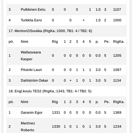
3
Pulkkinen Eetu
0
0
0
1
1.0
3
1107
4
Turkkila Eero
0
0
+
1.0
2
1000
17. Meritori2/Soukka (RtgKa.:1000, TB1: 4 / TB2: 6)
pö.
Nimi
Rtg
1
2
3
4
5
p.
Pe.
RtgKa.
Wallasvaara
1
0
0
0
0
0
0
0.0
5
1205
Kasper
2
Pitsinki Lauri
0
0
0
1
1
1
3.0
5
1087
3
Dahlström Oskar
0
0
+
1
0
1
3.0
5
1134
18. Engl.koulu TES2 (RtgKa.:1343, TB1: 4 / TB2: 5)
pö.
Nimi
Rtg
1
2
3
4
5
p.
Pe.
RtgKa.
1
Garanin Egor
1331
0
0
0
0
0
0.0
5
1369
Martinez
2
1330
1
0
1
0
1
3.0
5
1234
Roberto