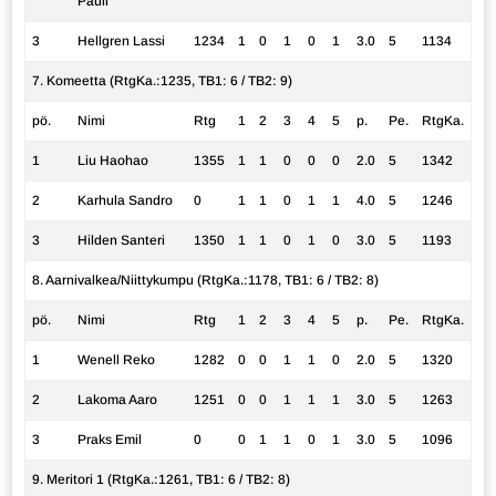
Pauli
3
Hellgren Lassi
1234
1
0
1
0
1
3.0
5
1134
7. Komeetta (RtgKa.:1235, TB1: 6 / TB2: 9)
pö.
Nimi
Rtg
1
2
3
4
5
p.
Pe.
RtgKa.
1
Liu Haohao
1355
1
1
0
0
0
2.0
5
1342
2
Karhula Sandro
0
1
1
0
1
1
4.0
5
1246
3
Hilden Santeri
1350
1
1
0
1
0
3.0
5
1193
8. Aarnivalkea/Niittykumpu (RtgKa.:1178, TB1: 6 / TB2: 8)
pö.
Nimi
Rtg
1
2
3
4
5
p.
Pe.
RtgKa.
1
Wenell Reko
1282
0
0
1
1
0
2.0
5
1320
2
Lakoma Aaro
1251
0
0
1
1
1
3.0
5
1263
3
Praks Emil
0
0
1
1
0
1
3.0
5
1096
9. Meritori 1 (RtgKa.:1261, TB1: 6 / TB2: 8)