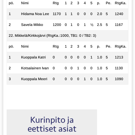
pö.
Nimi
Rtg
1
2
3
4
5
p.
Pe.
RtgKa.
1
Hidama Noa Lee
1170
1
1
0
0
0
2.0
5
1240
2
Savela Mikko
1200
0
1
0
1
½
2.5
5
1167
22. Mikkelä/Kirkkojärvi (RtgKa.:1000, TB1: 0 / TB2: 3)
pö.
Nimi
Rtg
1
2
3
4
5
p.
Pe.
RtgKa.
1
Kuoppala Katri
0
0
0
0
0
1
1.0
5
1213
2
Kotsalainen Ivan
0
0
0
1
0
0
1.0
5
1130
3
Kuoppala Meeri
0
0
0
0
1
0
1.0
5
1090