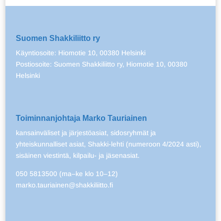
Suomen Shakkiliitto ry
Käyntiosoite: Hiomotie 10, 00380 Helsinki
Postiosoite: Suomen Shakkiliitto ry, Hiomotie 10, 00380
Helsinki
Toiminnanjohtaja Marko Tauriainen
kansainväliset ja järjestöasiat, sidosryhmät ja
yhteiskunnalliset asiat, Shakki-lehti (numeroon 4/2024 asti),
sisäinen viestintä, kilpailu- ja jäsenasiat.
050 5813500 (ma–ke klo 10–12)
marko.tauriainen@shakkiliitto.fi