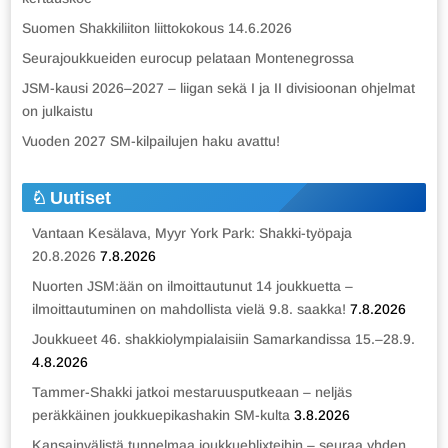
Suomen Shakkiliiton liittokokous 14.6.2026
Seurajoukkueiden eurocup pelataan Montenegrossa
JSM-kausi 2026–2027 – liigan sekä I ja II divisioonan ohjelmat
on julkaistu
Vuoden 2027 SM-kilpailujen haku avattu!
Uutiset
Vantaan Kesälava, Myyr York Park: Shakki-työpaja
20.8.2026
7.8.2026
Nuorten JSM:ään on ilmoittautunut 14 joukkuetta –
ilmoittautuminen on mahdollista vielä 9.8. saakka!
7.8.2026
Joukkueet 46. shakkiolympialaisiin Samarkandissa 15.–28.9.
4.8.2026
Tammer-Shakki jatkoi mestaruusputkeaan – neljäs
peräkkäinen joukkuepikashakin SM-kulta
3.8.2026
Kansainvälistä tunnelmaa joukkueblixteihin – seuraa yhden