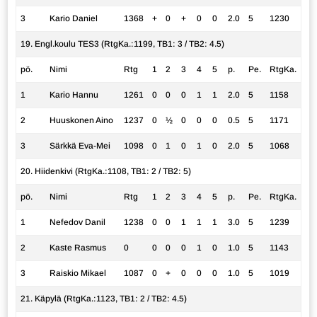
3
Kario Daniel
1368
+
0
+
0
0
2.0
5
1230
19. Engl.koulu TES3 (RtgKa.:1199, TB1: 3 / TB2: 4.5)
pö.
Nimi
Rtg
1
2
3
4
5
p.
Pe.
RtgKa.
1
Kario Hannu
1261
0
0
0
1
1
2.0
5
1158
2
Huuskonen Aino
1237
0
½
0
0
0
0.5
5
1171
3
Särkkä Eva-Mei
1098
0
1
0
1
0
2.0
5
1068
20. Hiidenkivi (RtgKa.:1108, TB1: 2 / TB2: 5)
pö.
Nimi
Rtg
1
2
3
4
5
p.
Pe.
RtgKa.
1
Nefedov Danil
1238
0
0
1
1
1
3.0
5
1239
2
Kaste Rasmus
0
0
0
0
1
0
1.0
5
1143
3
Raiskio Mikael
1087
0
+
0
0
0
1.0
5
1019
21. Käpylä (RtgKa.:1123, TB1: 2 / TB2: 4.5)