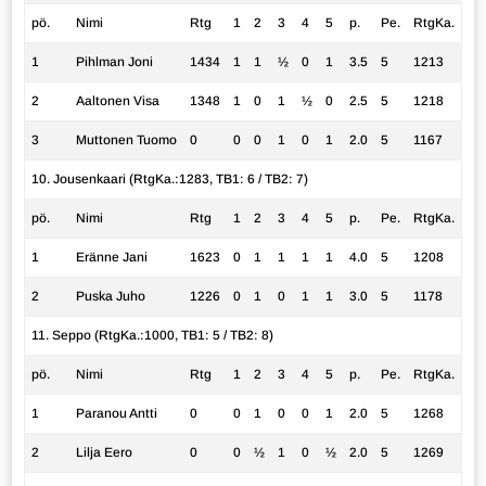
pö.
Nimi
Rtg
1
2
3
4
5
p.
Pe.
RtgKa.
1
Pihlman Joni
1434
1
1
½
0
1
3.5
5
1213
2
Aaltonen Visa
1348
1
0
1
½
0
2.5
5
1218
3
Muttonen Tuomo
0
0
0
1
0
1
2.0
5
1167
10. Jousenkaari (RtgKa.:1283, TB1: 6 / TB2: 7)
pö.
Nimi
Rtg
1
2
3
4
5
p.
Pe.
RtgKa.
1
Eränne Jani
1623
0
1
1
1
1
4.0
5
1208
2
Puska Juho
1226
0
1
0
1
1
3.0
5
1178
11. Seppo (RtgKa.:1000, TB1: 5 / TB2: 8)
pö.
Nimi
Rtg
1
2
3
4
5
p.
Pe.
RtgKa.
1
Paranou Antti
0
0
1
0
0
1
2.0
5
1268
2
Lilja Eero
0
0
½
1
0
½
2.0
5
1269