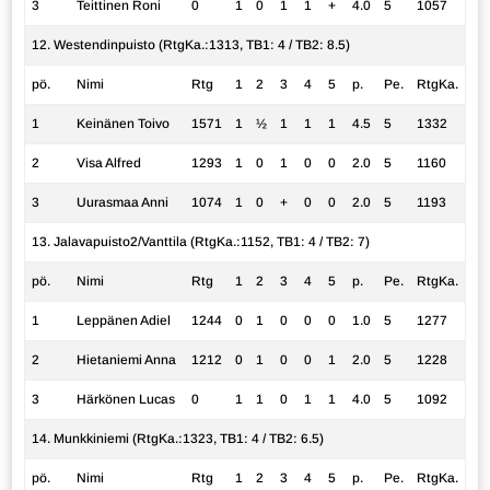
3
Teittinen Roni
0
1
0
1
1
+
4.0
5
1057
12. Westendinpuisto (RtgKa.:1313, TB1: 4 / TB2: 8.5)
pö.
Nimi
Rtg
1
2
3
4
5
p.
Pe.
RtgKa.
1
Keinänen Toivo
1571
1
½
1
1
1
4.5
5
1332
2
Visa Alfred
1293
1
0
1
0
0
2.0
5
1160
3
Uurasmaa Anni
1074
1
0
+
0
0
2.0
5
1193
13. Jalavapuisto2/Vanttila (RtgKa.:1152, TB1: 4 / TB2: 7)
pö.
Nimi
Rtg
1
2
3
4
5
p.
Pe.
RtgKa.
1
Leppänen Adiel
1244
0
1
0
0
0
1.0
5
1277
2
Hietaniemi Anna
1212
0
1
0
0
1
2.0
5
1228
3
Härkönen Lucas
0
1
1
0
1
1
4.0
5
1092
14. Munkkiniemi (RtgKa.:1323, TB1: 4 / TB2: 6.5)
pö.
Nimi
Rtg
1
2
3
4
5
p.
Pe.
RtgKa.