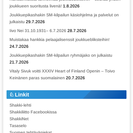
joukkueen suoritusta livenä!
1.8.2026
Joukkuepikashakin SM-kilpailun käsiohjelma ja palvelut on
julkaistu
29.7.2026
Iivo Nei 31.10.1931– 6.7.2026
28.7.2026
Muistakaa hankkia pelaajalisenssit joukkuebliksteihin!
24.7.2026
Joukkuepikashakin SM-kilpailun ryhmäjako on julkaistu
21.7.2026
Vitaly Sivuk voitti XXXIV Heart of Finland Openin – Toivo
Keinänen paras suomalainen
20.7.2026
Linkit
Shakki-lehti
Shakkiliitto Facebookissa
ShakkiNet
Tasaselo
Suomen tehtäväniekat