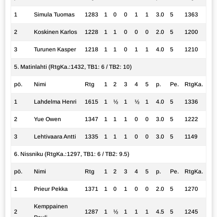
1
Simula Tuomas
1283
1
0
0
1
1
3.0
5
1363
2
Koskinen Karlos
1228
1
1
0
0
0
2.0
5
1200
3
Turunen Kasper
1218
1
1
0
1
1
4.0
5
1210
5. Matinlahti (RtgKa.:1432, TB1: 6 / TB2: 10)
pö.
Nimi
Rtg
1
2
3
4
5
p.
Pe.
RtgKa.
1
Lahdelma Henri
1615
1
½
1
½
1
4.0
5
1336
2
Yue Owen
1347
1
1
1
0
0
3.0
5
1222
3
Lehtivaara Antti
1335
1
1
1
0
0
3.0
5
1149
6. Nissniku (RtgKa.:1297, TB1: 6 / TB2: 9.5)
pö.
Nimi
Rtg
1
2
3
4
5
p.
Pe.
RtgKa.
1
Prieur Pekka
1371
1
0
1
0
0
2.0
5
1270
Kemppainen
2
1287
1
½
1
1
1
4.5
5
1245