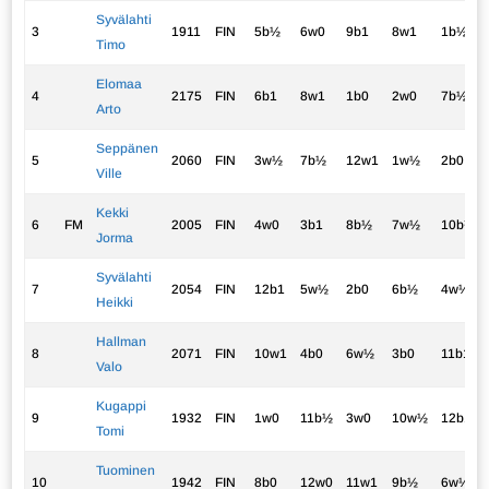
Syvälahti
3
1911
FIN
5b½
6w0
9b1
8w1
1b½
Timo
Elomaa
4
2175
FIN
6b1
8w1
1b0
2w0
7b½
Arto
Seppänen
5
2060
FIN
3w½
7b½
12w1
1w½
2b0
Ville
Kekki
6
FM
2005
FIN
4w0
3b1
8b½
7w½
10b½
Jorma
Syvälahti
7
2054
FIN
12b1
5w½
2b0
6b½
4w½
Heikki
Hallman
8
2071
FIN
10w1
4b0
6w½
3b0
11b1
Valo
Kugappi
9
1932
FIN
1w0
11b½
3w0
10w½
12b1
Tomi
Tuominen
10
1942
FIN
8b0
12w0
11w1
9b½
6w½