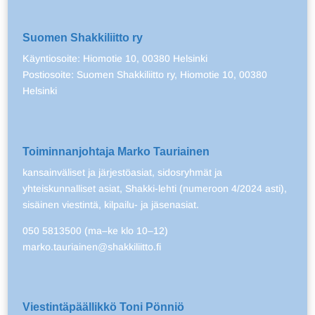
Suomen Shakkiliitto ry
Käyntiosoite: Hiomotie 10, 00380 Helsinki
Postiosoite: Suomen Shakkiliitto ry, Hiomotie 10, 00380
Helsinki
Toiminnanjohtaja Marko Tauriainen
kansainväliset ja järjestöasiat, sidosryhmät ja
yhteiskunnalliset asiat, Shakki-lehti (numeroon 4/2024 asti),
sisäinen viestintä, kilpailu- ja jäsenasiat.
050 5813500 (ma–ke klo 10–12)
marko.tauriainen@shakkiliitto.fi
Viestintäpäällikkö Toni Pönniö