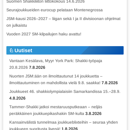
Suomen Shakkiliiton liittokokous 14.6.2026
Seurajoukkueiden eurocup pelataan Montenegrossa
JSM-kausi 2026–2027 – liigan sekä I ja II divisioonan ohjelmat
on julkaistu
Vuoden 2027 SM-kilpailujen haku avattu!
Uutiset
Vantaan Kesälava, Myyr York Park: Shakki-työpaja
20.8.2026
7.8.2026
Nuorten JSM:ään on ilmoittautunut 14 joukkuetta –
ilmoittautuminen on mahdollista vielä 9.8. saakka!
7.8.2026
Joukkueet 46. shakkiolympialaisiin Samarkandissa 15.–28.9.
4.8.2026
Tammer-Shakki jatkoi mestaruusputkeaan – neljäs
peräkkäinen joukkuepikashakin SM-kulta
3.8.2026
Kansainvälistä tunnelmaa joukkueblixteihin – seuraa yhden
joukkueen suoritusta livenä!
1.8.2026