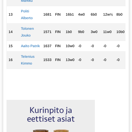
Markku
Politi
13
1681
FIN
16b1
4w0
6b0
12w½
8b0
1
Alberto
Tolonen
14
1571
FIN
1b0
9b0
3w0
11w0
10b0
0
Jouko
15
Aalto Patrik
1637
FIN
10w0
-0
-0
-0
-0
0
Telenius
16
1533
FIN
13w0
-0
-0
-0
-0
0
Kimmo