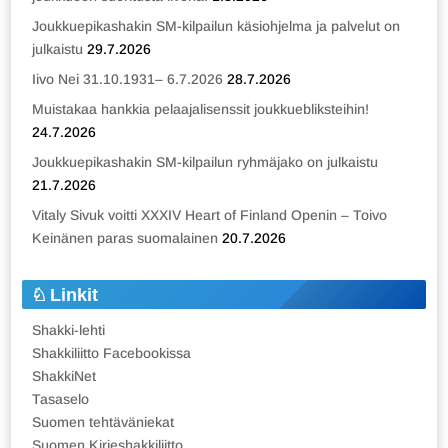
Joukkuepikashakin SM-kilpailun käsiohjelma ja palvelut on
julkaistu
29.7.2026
Iivo Nei 31.10.1931– 6.7.2026
28.7.2026
Muistakaa hankkia pelaajalisenssit joukkuebliksteihin!
24.7.2026
Joukkuepikashakin SM-kilpailun ryhmäjako on julkaistu
21.7.2026
Vitaly Sivuk voitti XXXIV Heart of Finland Openin – Toivo
Keinänen paras suomalainen
20.7.2026
Linkit
Shakki-lehti
Shakkiliitto Facebookissa
ShakkiNet
Tasaselo
Suomen tehtäväniekat
Suomen Kirjeshakkiliitto