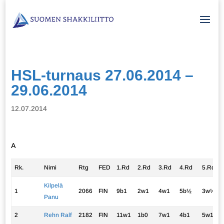
HSL-turnaus 27.06.2014 –
29.06.2014
12.07.2014
A
Rk.
Nimi
Rtg
FED
1.Rd
2.Rd
3.Rd
4.Rd
5.Rd
Kilpelä
1
2066
FIN
9b1
2w1
4w1
5b½
3w½
Panu
2
Rehn Ralf
2182
FIN
11w1
1b0
7w1
4b1
5w1