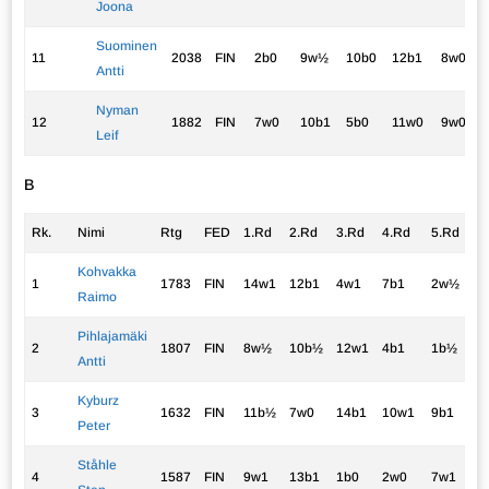
Joona
Suominen
11
2038
FIN
2b0
9w½
10b0
12b1
8w0
Antti
Nyman
12
1882
FIN
7w0
10b1
5b0
11w0
9w0
Leif
B
Rk.
Nimi
Rtg
FED
1.Rd
2.Rd
3.Rd
4.Rd
5.Rd
p.
Kohvakka
1
1783
FIN
14w1
12b1
4w1
7b1
2w½
4
Raimo
Pihlajamäki
2
1807
FIN
8w½
10b½
12w1
4b1
1b½
3
Antti
Kyburz
3
1632
FIN
11b½
7w0
14b1
10w1
9b1
3
Peter
Ståhle
4
1587
FIN
9w1
13b1
1b0
2w0
7w1
3