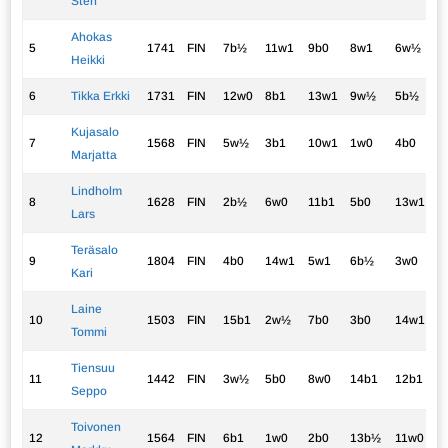
Sten
Ahokas
5
1741
FIN
7b½
11w1
9b0
8w1
6w½
3
Heikki
6
Tikka Erkki
1731
FIN
12w0
8b1
13w1
9w½
5b½
3
Kujasalo
7
1568
FIN
5w½
3b1
10w1
1w0
4b0
2
Marjatta
Lindholm
8
1628
FIN
2b½
6w0
11b1
5b0
13w1
2
Lars
Teräsalo
9
1804
FIN
4b0
14w1
5w1
6b½
3w0
2
Kari
Laine
10
1503
FIN
15b1
2w½
7b0
3b0
14w1
2
Tommi
Tiensuu
11
1442
FIN
3w½
5b0
8w0
14b1
12b1
2
Seppo
Toivonen
12
1564
FIN
6b1
1w0
2b0
13b½
11w0
1