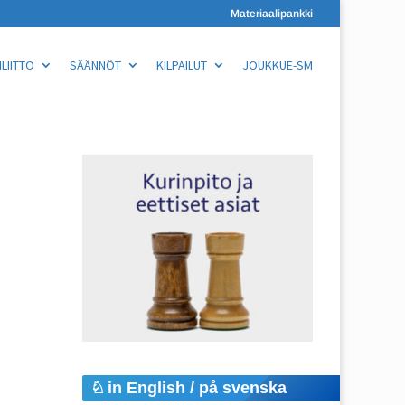
Materiaalipankki
LIITTO
SÄÄNNÖT
KILPAILUT
JOUKKUE-SM
in English / på svenska