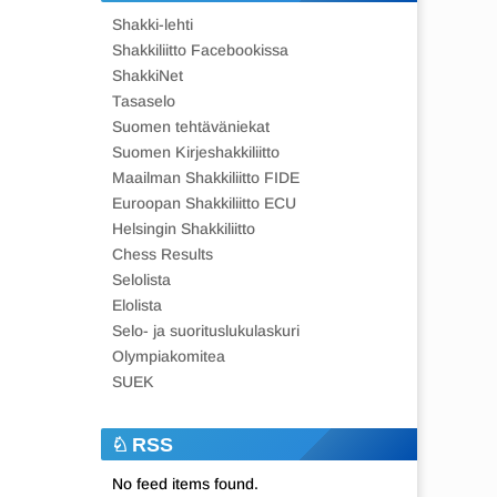
Shakki-lehti
Shakkiliitto Facebookissa
ShakkiNet
Tasaselo
Suomen tehtäväniekat
Suomen Kirjeshakkiliitto
Maailman Shakkiliitto FIDE
Euroopan Shakkiliitto ECU
Helsingin Shakkiliitto
Chess Results
Selolista
Elolista
Selo- ja suorituslukulaskuri
Olympiakomitea
SUEK
RSS
No feed items found.