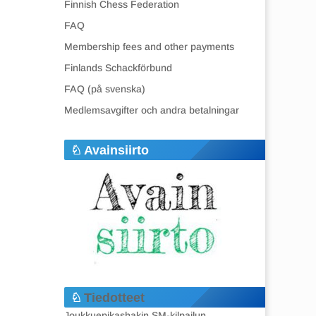
Finnish Chess Federation
FAQ
Membership fees and other payments
Finlands Schackförbund
FAQ (på svenska)
Medlemsavgifter och andra betalningar
Avainsiirto
Tiedotteet
Joukkuepikashakin SM-kilpailun