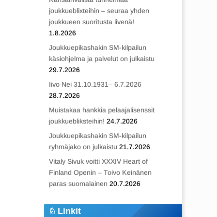
joukkueblixteihin – seuraa yhden
joukkueen suoritusta livenä!
1.8.2026
Joukkuepikashakin SM-kilpailun
käsiohjelma ja palvelut on julkaistu
29.7.2026
Iivo Nei 31.10.1931– 6.7.2026
28.7.2026
Muistakaa hankkia pelaajalisenssit
joukkuebliksteihin!
24.7.2026
Joukkuepikashakin SM-kilpailun
ryhmäjako on julkaistu
21.7.2026
Vitaly Sivuk voitti XXXIV Heart of
Finland Openin – Toivo Keinänen
paras suomalainen
20.7.2026
Linkit