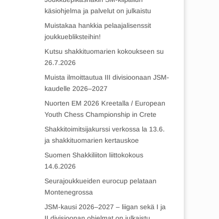
käsiohjelma ja palvelut on julkaistu
Muistakaa hankkia pelaajalisenssit
joukkuebliksteihin!
Kutsu shakkituomarien kokoukseen su
26.7.2026
Muista ilmoittautua III divisioonaan JSM-
kaudelle 2026–2027
Nuorten EM 2026 Kreetalla / European
Youth Chess Championship in Crete
Shakkitoimitsijakurssi verkossa la 13.6.
ja shakkituomarien kertauskoe
Suomen Shakkiliiton liittokokous
14.6.2026
Seurajoukkueiden eurocup pelataan
Montenegrossa
JSM-kausi 2026–2027 – liigan sekä I ja
II divisioonan ohjelmat on julkaistu