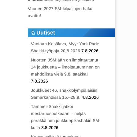
Vuoden 2027 SM-kilpailujen haku
avattu!
Uutiset
Vantaan Kesälava, Myyr York Park:
Shakki-työpaja 20.8.2026
7.8.2026
Nuorten JSM:ään on ilmoittautunut
14 joukkuetta – ilmoittautuminen on
mahdollista vielä 9.8. saakka!
7.8.2026
Joukkueet 46. shakkiolympialaisiin
Samarkandissa 15.–28.9.
4.8.2026
Tammer-Shakki jatkoi
mestaruusputkeaan – neljäs
peräkkäinen joukkuepikashakin SM-
kulta
3.8.2026
Kansainvälistä tunnelmaa