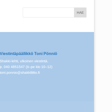
Viestintäpäällikkö Toni Pönniö
Shakki-lehti, ulkoinen viestintä.
p. 040 4851547 (ti–pe klo 10–12)
toni.ponnio@shakkiliitto.fi