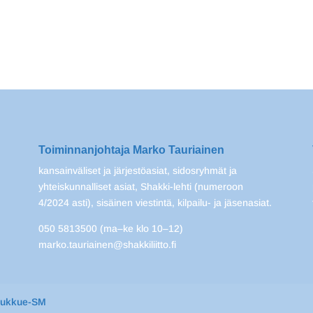
Toiminnanjohtaja Marko Tauriainen
kansainväliset ja järjestöasiat, sidosryhmät ja
yhteiskunnalliset asiat, Shakki-lehti (numeroon
4/2024 asti), sisäinen viestintä, kilpailu- ja jäsenasiat.
050 5813500 (ma–ke klo 10–12)
marko.tauriainen@shakkiliitto.fi
oukkue-SM